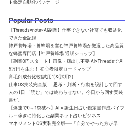
ト鑑定自動化パッケージ
Popular Posts
【Threads×note×AI副業】仕事できない社畜でも収益化
できた全記録
神戸養蜂場・養蜂場を営む神戸養蜂場が厳選した高品質
な蜂蜜専門店【神戸養蜂場 通販ショップ】
【副業0円スタート】画像・顔出し不要 AI×Threadsで月
5万円を生む！ 初心者限定ロードマップ
育毛剤成分比較(試用1)&(試用2)
仕事OS実装完全版──思考・判断・行動を設計して回す
人の1日 「読む」では終わらせない。今日から回す実装
書だ。
【爆速で0→1突破へ】AI × 誕生日占い鑑定書作成バイブ
ル～稼ぎに特化した副業ネット占いビジネス
マネジメントOS実装完全版──「自分でやった方が早