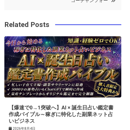
コーチャンフォー
o
r
e
in
ナ
o
s
ビ
k
t
Related Posts
ゲ
ー
シ
ョ
ン
【爆速で0→1突破へ】AI × 誕生日占い鑑定書
作成バイブル～稼ぎに特化した副業ネット占
いビジネス
2026年8月4日