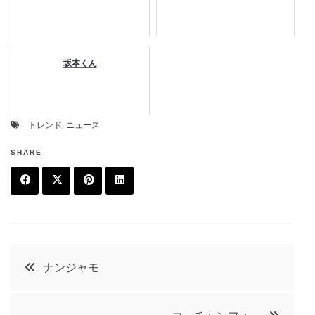
坂本くん
トレンド
,
ニュース
SHARE
F
T
P
L
a
w
in
in
c
it
t
k
投
ナンジャモ
e
t
e
e
稿
b
e
r
d