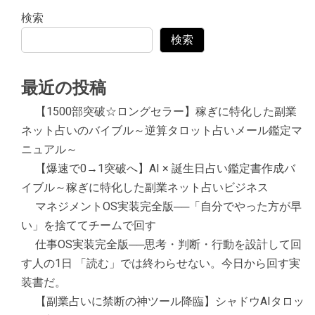
検索
検索
最近の投稿
【1500部突破☆ロングセラー】稼ぎに特化した副業
ネット占いのバイブル～逆算タロット占いメール鑑定マ
ニュアル～
【爆速で0→1突破へ】AI × 誕生日占い鑑定書作成バ
イブル～稼ぎに特化した副業ネット占いビジネス
マネジメントOS実装完全版──「自分でやった方が早
い」を捨ててチームで回す
仕事OS実装完全版──思考・判断・行動を設計して回
す人の1日 「読む」では終わらせない。今日から回す実
装書だ。
【副業占いに禁断の神ツール降臨】シャドウAIタロッ