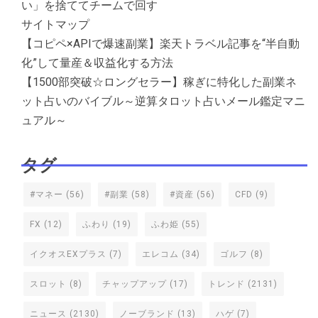
い」を捨ててチームで回す
サイトマップ
【コピペ×APIで爆速副業】楽天トラベル記事を“半自動
化”して量産＆収益化する方法
【1500部突破☆ロングセラー】稼ぎに特化した副業ネ
ット占いのバイブル～逆算タロット占いメール鑑定マニ
ュアル～
タグ
#マネー
(56)
#副業
(58)
#資産
(56)
CFD
(9)
FX
(12)
ふわり
(19)
ふわ姫
(55)
イクオスEXプラス
(7)
エレコム
(34)
ゴルフ
(8)
スロット
(8)
チャップアップ
(17)
トレンド
(2131)
ニュース
(2130)
ノーブランド
(13)
ハゲ
(7)