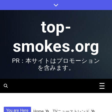
Skip
to
content
top-
smokes.org
PR：本サイトはプロモーション
を含みます。
You are Here
Home
TVニューストレンド