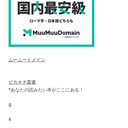
ムームードメイン
ピカキチ叢書
*あなたの読みたい本がここにある！
g:
a: