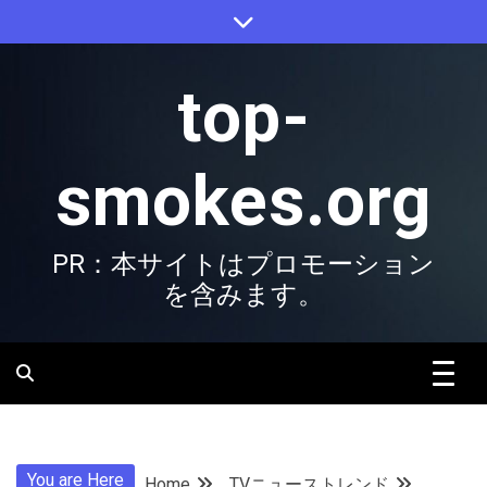
Skip
to
content
top-
smokes.org
PR：本サイトはプロモーション
を含みます。
You are Here
Home
TVニューストレンド