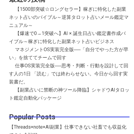
【1500部突破☆ロングセラー】稼ぎに特化した副業
ネット占いのバイブル～逆算タロット占いメール鑑定マ
ニュアル～
【爆速で0→1突破へ】AI × 誕生日占い鑑定書作成バ
イブル～稼ぎに特化した副業ネット占いビジネス
マネジメントOS実装完全版──「自分でやった方が早
い」を捨ててチームで回す
仕事OS実装完全版──思考・判断・行動を設計して回
す人の1日 「読む」では終わらせない。今日から回す実
装書だ。
【副業占いに禁断の神ツール降臨】シャドウAIタロッ
ト鑑定自動化パッケージ
Popular Posts
【Threads×note×AI副業】仕事できない社畜でも収益化