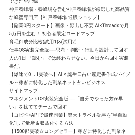
できた全記録
神戸養蜂場・養蜂場を営む神戸養蜂場が厳選した高品質
な蜂蜜専門店【神戸養蜂場 通販ショップ】
【副業0円スタート】画像・顔出し不要 AI×Threadsで月
5万円を生む！ 初心者限定ロードマップ
育毛剤成分比較(試用1)&(試用2)
仕事OS実装完全版──思考・判断・行動を設計して回す
人の1日 「読む」では終わらせない。今日から回す実装
書だ。
【爆速で0→1突破へ】AI × 誕生日占い鑑定書作成バイブ
ル～稼ぎに特化した副業ネット占いビジネス
サイトマップ
マネジメントOS実装完全版──「自分でやった方が早
い」を捨ててチームで回す
【コピペ×APIで爆速副業】楽天トラベル記事を“半自動
化”して量産＆収益化する方法
【1500部突破☆ロングセラー】稼ぎに特化した副業ネ