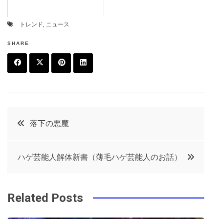
トレンド
,
ニュース
SHARE
F
T
P
L
a
w
in
in
c
it
t
k
投
落下の悪魔
e
t
e
e
稿
b
e
r
d
ハゲ芸能人解体新書（薄毛ハゲ芸能人のお話）
o
r
e
in
ナ
o
s
ビ
k
t
Related Posts