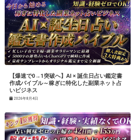
ゲ
ー
シ
ョ
ン
【爆速で0→1突破へ】AI × 誕生日占い鑑定書
作成バイブル～稼ぎに特化した副業ネット占
いビジネス
2026年8月4日