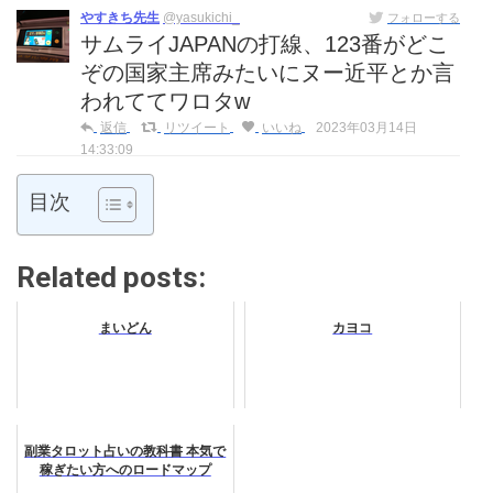
やすきち先生
@yasukichi_
フォローする
サムライJAPANの打線、123番がどこ
ぞの国家主席みたいにヌー近平とか言
われててワロタw
返信
リツイート
いいね
2023年03月14日
14:33:09
目次
Related posts:
まいどん
カヨコ
副業タロット占いの教科書 本気で
稼ぎたい方へのロードマップ