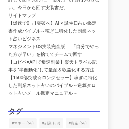
い。今日から回す実装書だ。
サイトマップ
【爆速で0→1突破へ】AI × 誕生日占い鑑定
書作成バイブル～稼ぎに特化した副業ネッ
ト占いビジネス
マネジメントOS実装完全版──「自分でやっ
た方が早い」を捨ててチームで回す
【コピペ×APIで爆速副業】楽天トラベル記
事を“半自動化”して量産＆収益化する方法
【1500部突破☆ロングセラー】稼ぎに特化
した副業ネット占いのバイブル～逆算タロ
ット占いメール鑑定マニュアル～
タグ
#マネー
(56)
#副業
(58)
#資産
(56)