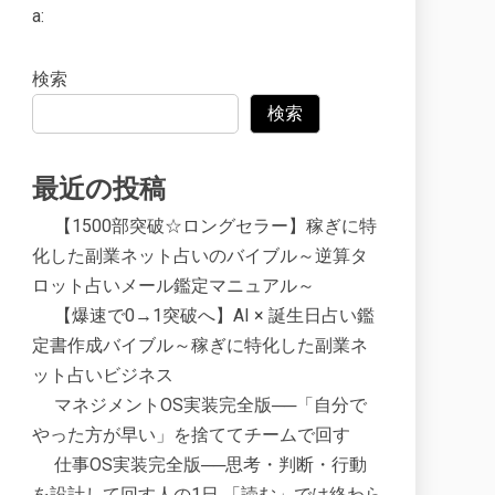
a:
検索
検索
最近の投稿
【1500部突破☆ロングセラー】稼ぎに特
化した副業ネット占いのバイブル～逆算タ
ロット占いメール鑑定マニュアル～
【爆速で0→1突破へ】AI × 誕生日占い鑑
定書作成バイブル～稼ぎに特化した副業ネ
ット占いビジネス
マネジメントOS実装完全版──「自分で
やった方が早い」を捨ててチームで回す
仕事OS実装完全版──思考・判断・行動
を設計して回す人の1日 「読む」では終わら