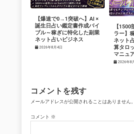
ー
【爆速で0→1突破へ】AI ×
シ
誕生日占い鑑定書作成バイ
【150
ブル～稼ぎに特化した副業
ラー】
ネット占いビジネス
ネット
ョ
算タロ
2026年8月4日
マニュ
ン
2026年8
コメントを残す
メールアドレスが公開されることはありません
コメント
※