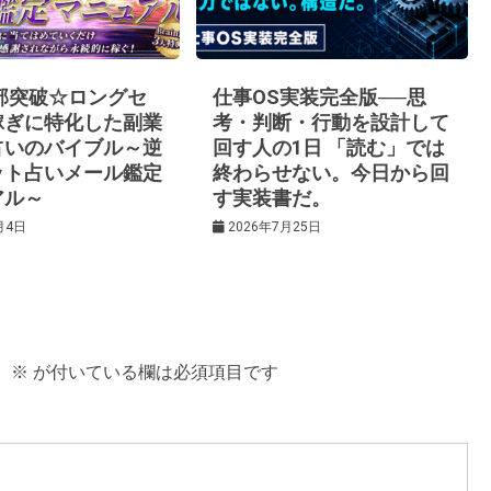
0部突破☆ロングセ
仕事OS実装完全版──思
稼ぎに特化した副業
考・判断・行動を設計して
占いのバイブル～逆
回す人の1日 「読む」では
ット占いメール鑑定
終わらせない。今日から回
アル～
す実装書だ。
月4日
2026年7月25日
。
※
が付いている欄は必須項目です