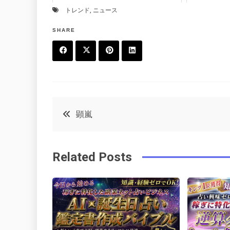
トレンド
,
ニュース
SHARE
F
T
P
L
a
w
in
in
c
it
t
k
投
顕嵐
e
t
e
e
稿
b
e
r
d
Related Posts
o
r
e
in
ナ
o
s
ビ
k
t
ゲ