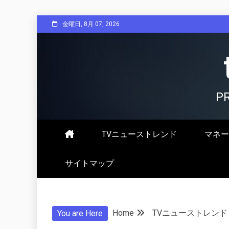
Skip
金曜日, 8月 07, 2026
to
content
P
TVニューストレンド
マネー
サイトマップ
Home
TVニューストレンド
You are Here