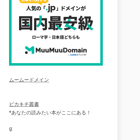
ムームードメイン
ピカキチ叢書
*あなたの読みたい本がここにある！
g: