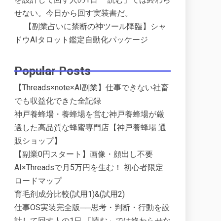
せない。今日から回す実装書だ。
【副業占いに禁断の神ツール降臨】シャ
ドウAIタロット鑑定自動化パッケージ
Popular Posts
【Threads×note×AI副業】仕事できない社畜
でも収益化できた全記録
神戸養蜂場・養蜂場を営む神戸養蜂場が厳
選した高品質な蜂蜜専門店【神戸養蜂場 通
販ショップ】
【副業0円スタート】画像・顔出し不要
AI×Threadsで月5万円を生む！ 初心者限定
ロードマップ
育毛剤成分比較(試用1)&(試用2)
仕事OS実装完全版──思考・判断・行動を設
計して回す人の1日 「読む」では終わらせな