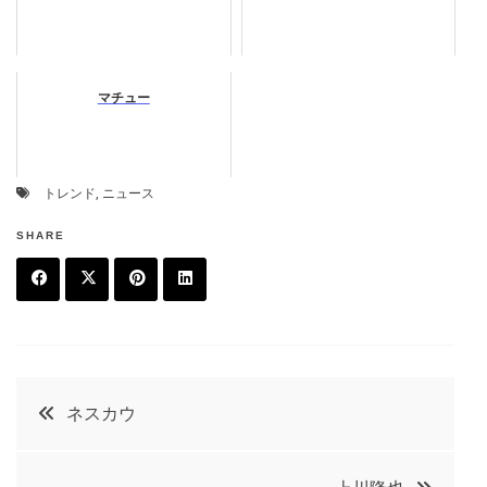
マチュー
トレンド
,
ニュース
SHARE
F
T
P
L
a
w
in
in
c
it
t
k
投
ネスカウ
e
t
e
e
稿
b
e
r
d