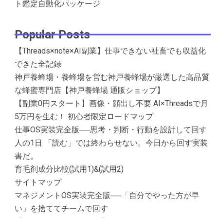
ト鑑定自動化パッケージ
Popular Posts
【Threads×note×AI副業】仕事できない社畜でも収益化
できた全記録
神戸養蜂場・養蜂場を営む神戸養蜂場が厳選した高品質
な蜂蜜専門店【神戸養蜂場 通販ショップ】
【副業0円スタート】画像・顔出し不要 AI×Threadsで月
5万円を生む！ 初心者限定ロードマップ
仕事OS実装完全版──思考・判断・行動を設計して回す
人の1日 「読む」では終わらせない。今日から回す実装
書だ。
育毛剤成分比較(試用1)&(試用2)
サイトマップ
マネジメントOS実装完全版──「自分でやった方が早
い」を捨ててチームで回す