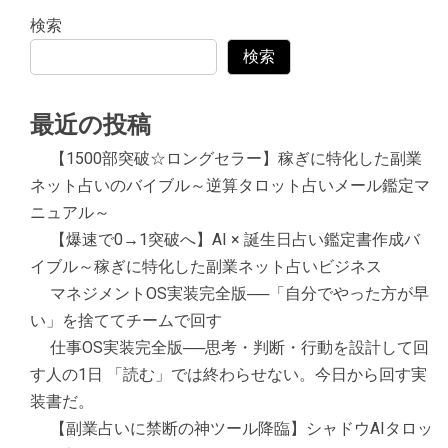
検索
検索
最近の投稿
【1500部突破☆ロングセラー】稼ぎに特化した副業
ネット占いのバイブル～逆算タロット占いメール鑑定マ
ニュアル～
【爆速で0→1突破へ】AI × 誕生日占い鑑定書作成バ
イブル～稼ぎに特化した副業ネット占いビジネス
マネジメントOS実装完全版──「自分でやった方が早
い」を捨ててチームで回す
仕事OS実装完全版──思考・判断・行動を設計して回
す人の1日 「読む」では終わらせない。今日から回す実
装書だ。
【副業占いに禁断の神ツール降臨】シャドウAIタロッ