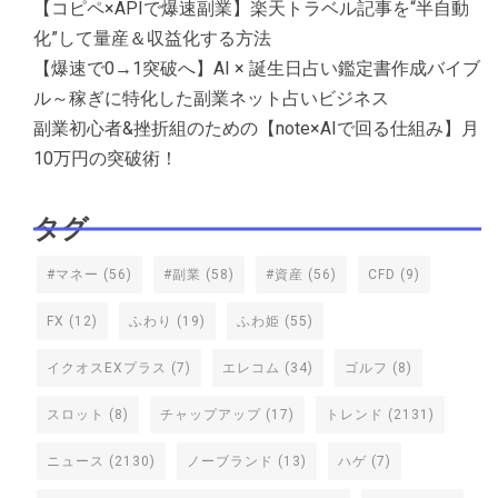
【コピペ×APIで爆速副業】楽天トラベル記事を“半自動
化”して量産＆収益化する方法
【爆速で0→1突破へ】AI × 誕生日占い鑑定書作成バイブ
ル～稼ぎに特化した副業ネット占いビジネス
副業初心者&挫折組のための【note×AIで回る仕組み】月
10万円の突破術！
タグ
#マネー
(56)
#副業
(58)
#資産
(56)
CFD
(9)
FX
(12)
ふわり
(19)
ふわ姫
(55)
イクオスEXプラス
(7)
エレコム
(34)
ゴルフ
(8)
スロット
(8)
チャップアップ
(17)
トレンド
(2131)
ニュース
(2130)
ノーブランド
(13)
ハゲ
(7)