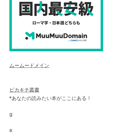
ムームードメイン
ピカキチ叢書
*あなたの読みたい本がここにある！
g:
a: