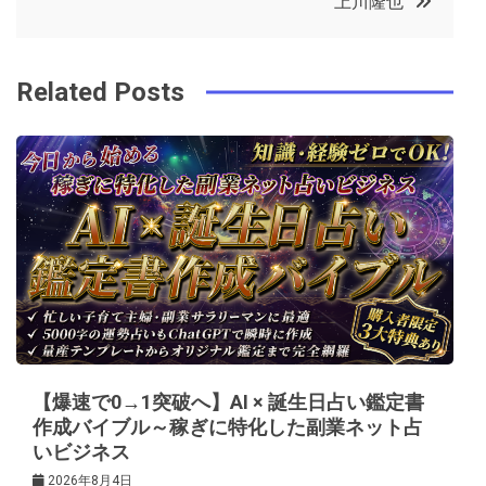
上川隆也
o
r
e
in
ナ
o
s
ビ
k
t
Related Posts
ゲ
ー
シ
ョ
ン
【爆速で0→1突破へ】AI × 誕生日占い鑑定書
作成バイブル～稼ぎに特化した副業ネット占
いビジネス
2026年8月4日