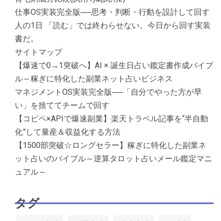
仕事OS実装完全版──思考・判断・行動を設計して回す
人の1日 「読む」では終わらせない。今日から回す実装
書だ。
サイトマップ
【爆速で0→1突破へ】AI × 誕生日占い鑑定書作成バイブ
ル～稼ぎに特化した副業ネット占いビジネス
マネジメントOS実装完全版──「自分でやった方が早
い」を捨ててチームで回す
【コピペ×APIで爆速副業】楽天トラベル記事を“半自動
化”して量産＆収益化する方法
【1500部突破☆ロングセラー】稼ぎに特化した副業ネ
ット占いのバイブル～逆算タロット占いメール鑑定マニ
ュアル～
タグ