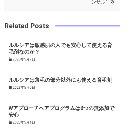
ンサル”
ビ
k
t
ゲ
Related Posts
ー
ルルシアは敏感肌の人でも安心して使える育
毛剤なのか？
シ
2023年5月7日
ョ
ルルシアは薄毛の部分以外にも使える育毛剤
ン
2023年5月5日
Wアプローチヘアプログラムは6つの無添加で
安心
2023年5月1日