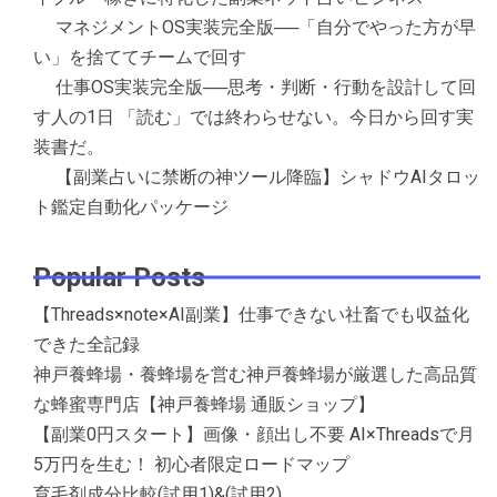
マネジメントOS実装完全版──「自分でやった方が早
い」を捨ててチームで回す
仕事OS実装完全版──思考・判断・行動を設計して回
す人の1日 「読む」では終わらせない。今日から回す実
装書だ。
【副業占いに禁断の神ツール降臨】シャドウAIタロッ
ト鑑定自動化パッケージ
Popular Posts
【Threads×note×AI副業】仕事できない社畜でも収益化
できた全記録
神戸養蜂場・養蜂場を営む神戸養蜂場が厳選した高品質
な蜂蜜専門店【神戸養蜂場 通販ショップ】
【副業0円スタート】画像・顔出し不要 AI×Threadsで月
5万円を生む！ 初心者限定ロードマップ
育毛剤成分比較(試用1)&(試用2)