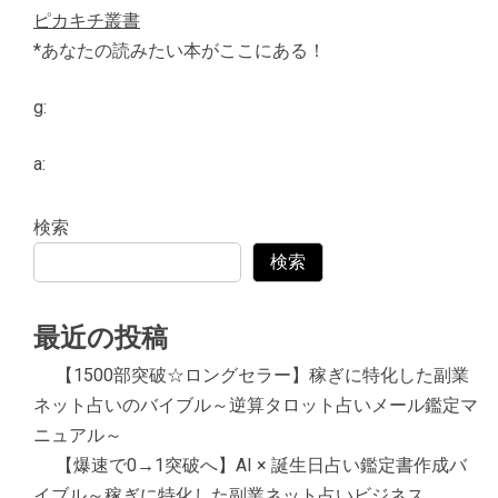
ピカキチ叢書
*あなたの読みたい本がここにある！
g:
a:
検索
検索
最近の投稿
【1500部突破☆ロングセラー】稼ぎに特化した副業
ネット占いのバイブル～逆算タロット占いメール鑑定マ
ニュアル～
【爆速で0→1突破へ】AI × 誕生日占い鑑定書作成バ
イブル～稼ぎに特化した副業ネット占いビジネス