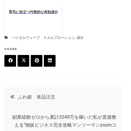
育毛に役立つ代表的な有効成分
バイタルウェーブ スカルプローション
,
成分
SHARE
F
T
P
L
a
w
in
in
c
it
t
k
投
ふわ姫 単品注文
e
t
e
e
稿
b
e
r
d
副業経験ゼロから累計2049万を稼いだ私が直接教
o
r
e
in
ナ
える“物販ビジネス完全攻略マンツーマンzoomコ
o
s