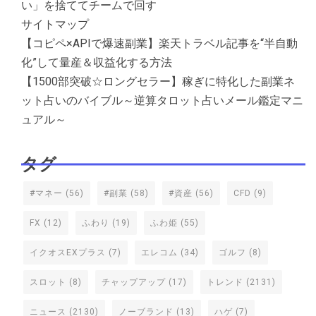
い」を捨ててチームで回す
サイトマップ
【コピペ×APIで爆速副業】楽天トラベル記事を“半自動
化”して量産＆収益化する方法
【1500部突破☆ロングセラー】稼ぎに特化した副業ネ
ット占いのバイブル～逆算タロット占いメール鑑定マニ
ュアル～
タグ
#マネー
(56)
#副業
(58)
#資産
(56)
CFD
(9)
FX
(12)
ふわり
(19)
ふわ姫
(55)
イクオスEXプラス
(7)
エレコム
(34)
ゴルフ
(8)
スロット
(8)
チャップアップ
(17)
トレンド
(2131)
ニュース
(2130)
ノーブランド
(13)
ハゲ
(7)