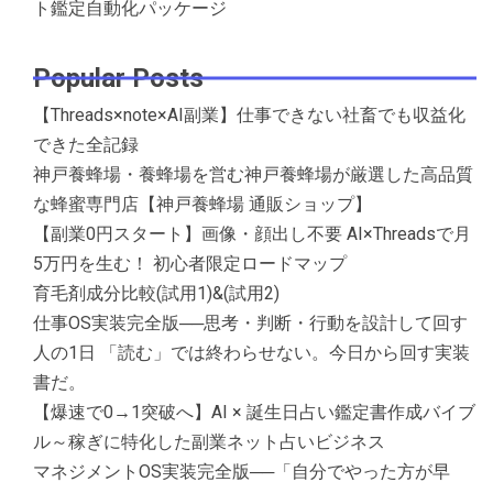
ト鑑定自動化パッケージ
Popular Posts
【Threads×note×AI副業】仕事できない社畜でも収益化
できた全記録
神戸養蜂場・養蜂場を営む神戸養蜂場が厳選した高品質
な蜂蜜専門店【神戸養蜂場 通販ショップ】
【副業0円スタート】画像・顔出し不要 AI×Threadsで月
5万円を生む！ 初心者限定ロードマップ
育毛剤成分比較(試用1)&(試用2)
仕事OS実装完全版──思考・判断・行動を設計して回す
人の1日 「読む」では終わらせない。今日から回す実装
書だ。
【爆速で0→1突破へ】AI × 誕生日占い鑑定書作成バイブ
ル～稼ぎに特化した副業ネット占いビジネス
マネジメントOS実装完全版──「自分でやった方が早