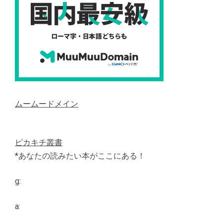
ムームードメイン
ピカキチ叢書
*あなたの読みたい本がここにある！
g:
a: