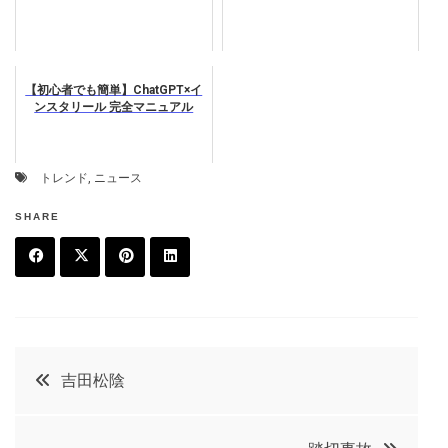
【初心者でも簡単】ChatGPT×イ
ンスタリール 完全マニュアル
トレンド
,
ニュース
SHARE
F
T
P
L
a
w
in
in
c
it
t
k
投
吉田松陰
e
t
e
e
稿
b
e
r
d