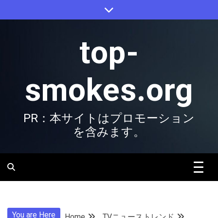
Skip
to
content
top-
smokes.org
PR：本サイトはプロモーション
を含みます。
You are Here
Home
TVニューストレンド