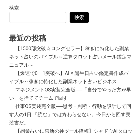
検索
検索
最近の投稿
【1500部突破☆ロングセラー】稼ぎに特化した副業
ネット占いのバイブル～逆算タロット占いメール鑑定マ
ニュアル～
【爆速で0→1突破へ】AI × 誕生日占い鑑定書作成バ
イブル～稼ぎに特化した副業ネット占いビジネス
マネジメントOS実装完全版──「自分でやった方が早
い」を捨ててチームで回す
仕事OS実装完全版──思考・判断・行動を設計して回
す人の1日 「読む」では終わらせない。今日から回す実
装書だ。
【副業占いに禁断の神ツール降臨】シャドウAIタロッ