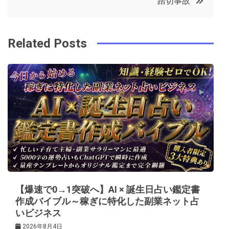
踏切事故
o
r
e
in
ナ
o
s
ビ
k
t
Related Posts
ゲ
ー
シ
ョ
ン
【爆速で0→1突破へ】AI × 誕生日占い鑑定書
作成バイブル～稼ぎに特化した副業ネット占
いビジネス
2026年8月4日