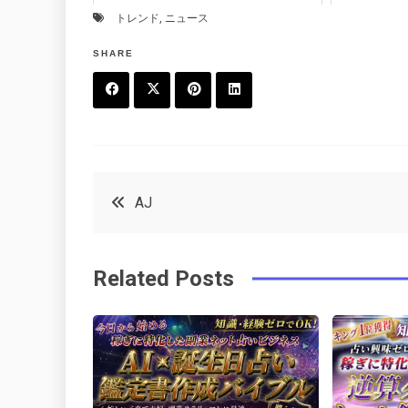
トレンド
,
ニュース
SHARE
F
T
P
L
a
w
in
in
c
it
t
k
投
AJ
e
t
e
e
稿
b
e
r
d
Related Posts
o
r
e
in
ナ
o
s
ビ
k
t
ゲ