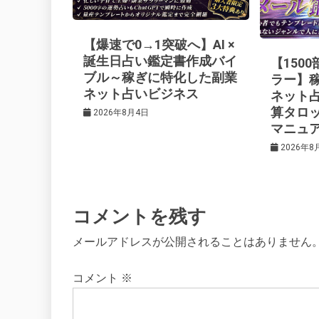
ー
【爆速で0→1突破へ】AI ×
シ
誕生日占い鑑定書作成バイ
【150
ブル～稼ぎに特化した副業
ラー】
ネット占いビジネス
ネット
ョ
算タロ
2026年8月4日
マニュ
ン
2026年8
コメントを残す
メールアドレスが公開されることはありません
コメント
※