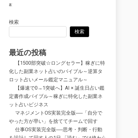
a:
検索
検索
最近の投稿
【1500部突破☆ロングセラー】稼ぎに特
化した副業ネット占いのバイブル～逆算タ
ロット占いメール鑑定マニュアル～
【爆速で0→1突破へ】AI × 誕生日占い鑑
定書作成バイブル～稼ぎに特化した副業ネ
ット占いビジネス
マネジメントOS実装完全版──「自分で
やった方が早い」を捨ててチームで回す
仕事OS実装完全版──思考・判断・行動
を設計して回す人の1日 「読む」では終わら