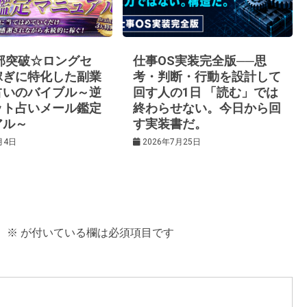
0部突破☆ロングセ
仕事OS実装完全版──思
稼ぎに特化した副業
考・判断・行動を設計して
占いのバイブル～逆
回す人の1日 「読む」では
ット占いメール鑑定
終わらせない。今日から回
アル～
す実装書だ。
月4日
2026年7月25日
。
※
が付いている欄は必須項目です