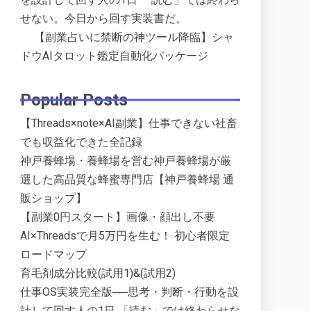
せない。今日から回す実装書だ。
【副業占いに禁断の神ツール降臨】シャ
ドウAIタロット鑑定自動化パッケージ
Popular Posts
【Threads×note×AI副業】仕事できない社畜
でも収益化できた全記録
神戸養蜂場・養蜂場を営む神戸養蜂場が厳
選した高品質な蜂蜜専門店【神戸養蜂場 通
販ショップ】
【副業0円スタート】画像・顔出し不要
AI×Threadsで月5万円を生む！ 初心者限定
ロードマップ
育毛剤成分比較(試用1)&(試用2)
仕事OS実装完全版──思考・判断・行動を設
計して回す人の1日 「読む」では終わらせな