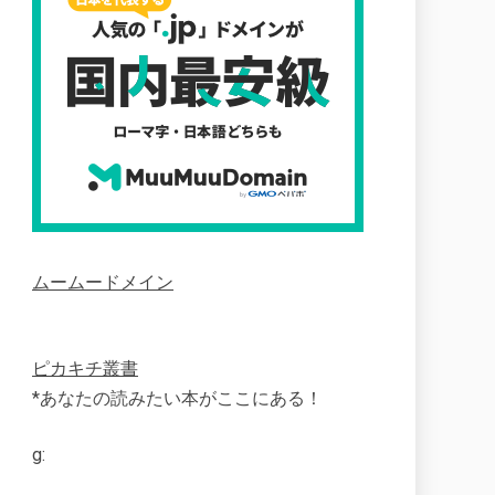
ムームードメイン
ピカキチ叢書
*あなたの読みたい本がここにある！
g: