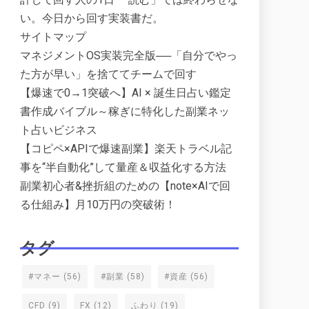
い。今日から回す実装書だ。
サイトマップ
マネジメントOS実装完全版──「自分でやっ
た方が早い」を捨ててチームで回す
【爆速で0→1突破へ】AI × 誕生日占い鑑定
書作成バイブル～稼ぎに特化した副業ネッ
ト占いビジネス
【コピペ×APIで爆速副業】楽天トラベル記
事を“半自動化”して量産＆収益化する方法
副業初心者&挫折組のための【note×AIで回
る仕組み】月10万円の突破術！
タグ
#マネー
(56)
#副業
(58)
#資産
(56)
CFD
(9)
FX
(12)
ふわり
(19)