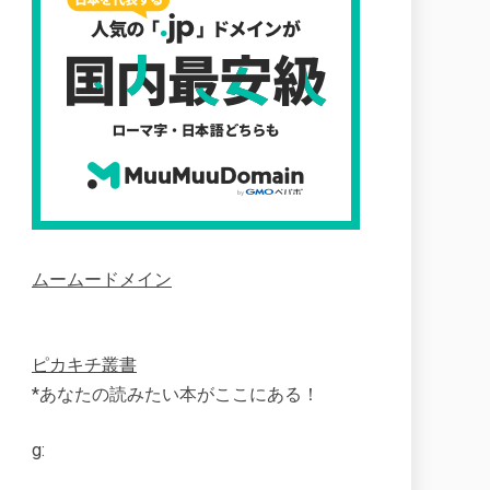
ムームードメイン
ピカキチ叢書
*あなたの読みたい本がここにある！
g: