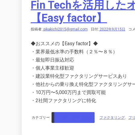
Fin Techを活用
【Easy factor】
投稿者:
pikakichi2015@gmail.com
日付:
2022年9月15日
コメ
◆おススメの【Easy factor】◆
・業界最低水準の手数料（２％〜８％）
・最短即日振込対応
・個人事業主様歓迎
・建設業特化型ファクタリングサービスあり
・他社からの乗り換え特化型ファクタリングサ
・10万円〜5,000万円まで買取可能
・2社間ファクタリングに特化
カテゴリー:
マネー・資産・副業
ファクタリング
、
フ