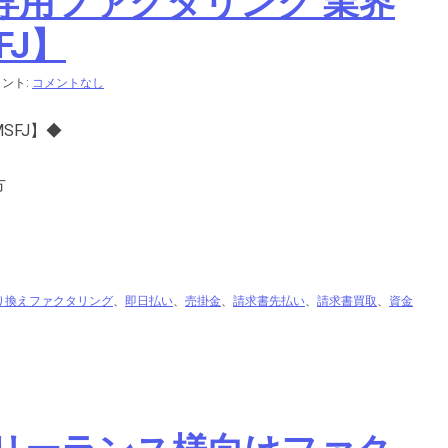
専用ファクタリング 業界
FJ】
ント:
コメントなし
SFJ】◆
方
り換えファクタリング
、
即日払い
、
売掛金
、
請求書先払い
、
請求書買取
、
資金