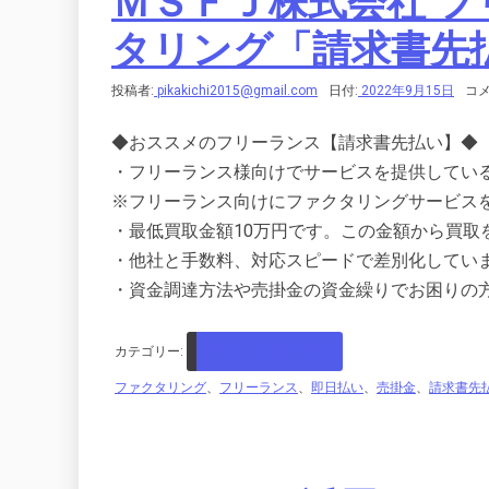
ＭＳＦＪ株式会社 
タリング「請求書先
投稿者:
pikakichi2015@gmail.com
日付:
2022年9月15日
コメ
◆おススメのフリーランス【請求書先払い】◆
・フリーランス様向けでサービスを提供してい
※フリーランス向けにファクタリングサービス
・最低買取金額10万円です。この金額から買取
・他社と手数料、対応スピードで差別化してい
・資金調達方法や売掛金の資金繰りでお困りの
カテゴリー:
マネー・資産・副業
ファクタリング
、
フリーランス
、
即日払い
、
売掛金
、
請求書先