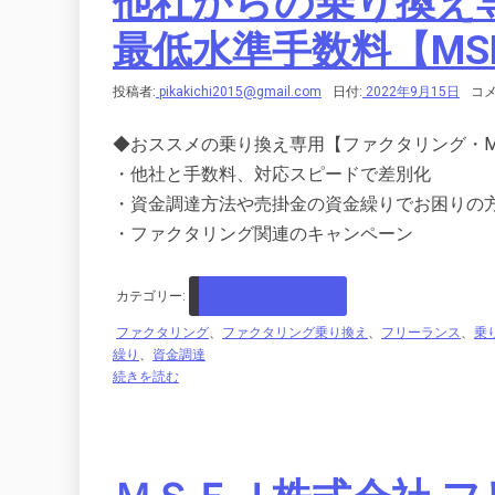
他社からの乗り換え
最低水準手数料【MS
投稿者:
pikakichi2015@gmail.com
日付:
2022年9月15日
コメ
◆おススメの乗り換え専用【ファクタリング・M
・他社と手数料、対応スピードで差別化
・資金調達方法や売掛金の資金繰りでお困りの
・ファクタリング関連のキャンペーン
カテゴリー:
マネー・資産・副業
ファクタリング
、
ファクタリング乗り換え
、
フリーランス
、
乗
繰り
、
資金調達
続きを読む