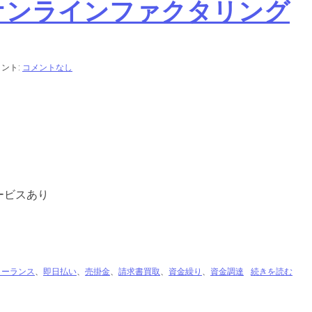
したオンラインファクタリング
ント:
コメントなし
ービスあり
リーランス
、
即日払い
、
売掛金
、
請求書買取
、
資金繰り
、
資金調達
続きを読む