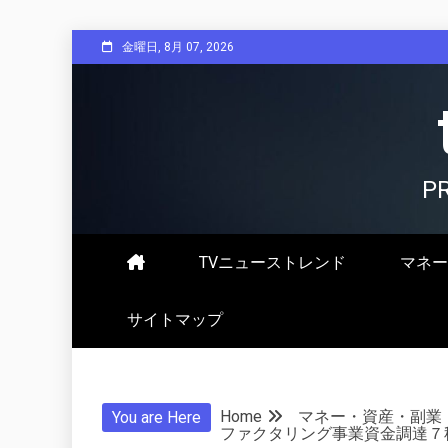
Skip
金曜日, 8月 07, 2026
to
content
P
TVニューストレンド
マネー
サイトマップ
Home
マネー・資産・副業
You are Here
ファクタリング事業資金調達７