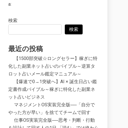
a:
検索
検索
最近の投稿
【1500部突破☆ロングセラー】稼ぎに特
化した副業ネット占いのバイブル～逆算タ
ロット占いメール鑑定マニュアル～
【爆速で0→1突破へ】AI × 誕生日占い鑑
定書作成バイブル～稼ぎに特化した副業ネ
ット占いビジネス
マネジメントOS実装完全版──「自分で
やった方が早い」を捨ててチームで回す
仕事OS実装完全版──思考・判断・行動
を設計して回す人の1日 「読む」では終わら