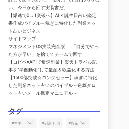
い。今日から回す実装書だ。
【爆速で0→1突破へ】AI × 誕生日占い鑑定
書作成バイブル～稼ぎに特化した副業ネッ
ト占いビジネス
サイトマップ
マネジメントOS実装完全版──「自分でやっ
た方が早い」を捨ててチームで回す
【コピペ×APIで爆速副業】楽天トラベル記
事を“半自動化”して量産＆収益化する方法
【1500部突破☆ロングセラー】稼ぎに特化
した副業ネット占いのバイブル～逆算タロ
ット占いメール鑑定マニュアル～
タグ
#マネー
(56)
#副業
(58)
#資産
(56)