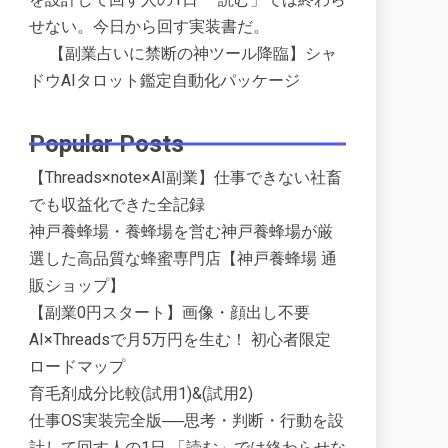
せない。今日から回す実装書だ。
【副業占いに禁断の神ツール降臨】シャ
ドウAIタロット鑑定自動化パッケージ
Popular Posts
【Threads×note×AI副業】仕事できない社畜
でも収益化できた全記録
神戸養蜂場・養蜂場を営む神戸養蜂場が厳
選した高品質な蜂蜜専門店【神戸養蜂場 通
販ショップ】
【副業0円スタート】画像・顔出し不要
AI×Threadsで月5万円を生む！ 初心者限定
ロードマップ
育毛剤成分比較(試用1)&(試用2)
仕事OS実装完全版──思考・判断・行動を設
計して回す人の1日 「読む」では終わらせな