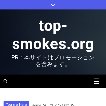
Skip
to
content
top-
smokes.org
PR：本サイトはプロモーション
を含みます。
You are Here
Home
フィンジア