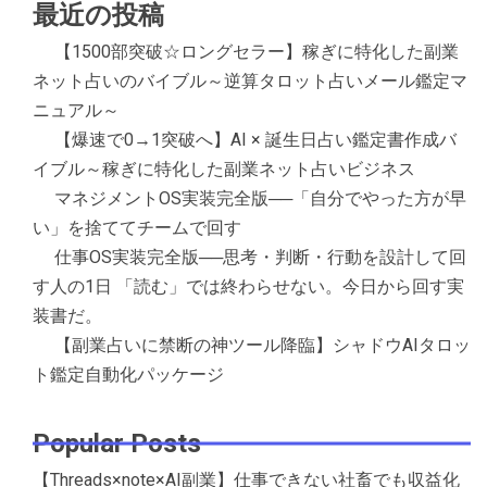
最近の投稿
【1500部突破☆ロングセラー】稼ぎに特化した副業
ネット占いのバイブル～逆算タロット占いメール鑑定マ
ニュアル～
【爆速で0→1突破へ】AI × 誕生日占い鑑定書作成バ
イブル～稼ぎに特化した副業ネット占いビジネス
マネジメントOS実装完全版──「自分でやった方が早
い」を捨ててチームで回す
仕事OS実装完全版──思考・判断・行動を設計して回
す人の1日 「読む」では終わらせない。今日から回す実
装書だ。
【副業占いに禁断の神ツール降臨】シャドウAIタロッ
ト鑑定自動化パッケージ
Popular Posts
【Threads×note×AI副業】仕事できない社畜でも収益化