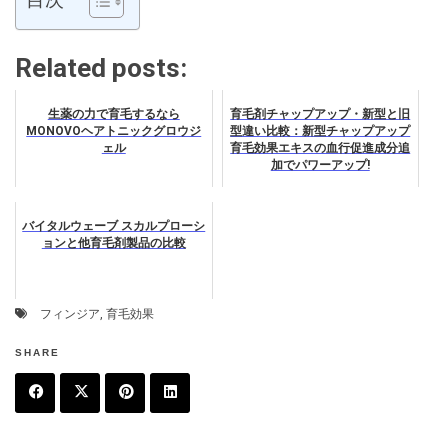
目次
Related posts:
生薬の力で育毛するなら
育毛剤チャップアップ・新型と旧
MONOVOヘアトニックグロウジ
型違い比較：新型チャップアップ
ェル
育毛効果エキスの血行促進成分追
加でパワーアップ!
バイタルウェーブ スカルプローシ
ョンと他育毛剤製品の比較
フィンジア
,
育毛効果
SHARE
F
T
P
L