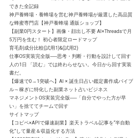
できた全記録
神戸養蜂場・養蜂場を営む神戸養蜂場が厳選した高品質
な蜂蜜専門店【神戸養蜂場 通販ショップ】
【副業0円スタート】画像・顔出し不要 AI×Threadsで月
5万円を生む！ 初心者限定ロードマップ
育毛剤成分比較(試用1)&(試用2)
仕事OS実装完全版──思考・判断・行動を設計して回す
人の1日 「読む」では終わらせない。今日から回す実装
書だ。
【爆速で0→1突破へ】AI × 誕生日占い鑑定書作成バイブ
ル～稼ぎに特化した副業ネット占いビジネス
マネジメントOS実装完全版──「自分でやった方が早
い」を捨ててチームで回す
サイトマップ
【コピペ×APIで爆速副業】楽天トラベル記事を“半自動
化”して量産＆収益化する方法