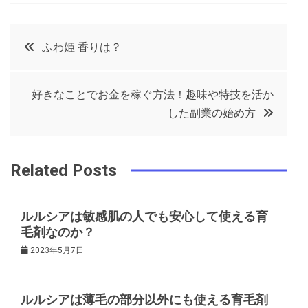
a
w
in
in
c
it
t
k
投
ふわ姫 香りは？
e
t
e
e
稿
b
e
r
d
好きなことでお金を稼ぐ方法！趣味や特技を活か
o
r
e
in
ナ
した副業の始め方
o
s
ビ
k
t
Related Posts
ゲ
ルルシアは敏感肌の人でも安心して使える育
ー
毛剤なのか？
2023年5月7日
シ
ョ
ルルシアは薄毛の部分以外にも使える育毛剤