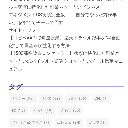
ル～稼ぎに特化した副業ネット占いビジネス
マネジメントOS実装完全版──「自分でやった方が早
い」を捨ててチームで回す
サイトマップ
【コピペ×APIで爆速副業】楽天トラベル記事を“半自動
化”して量産＆収益化する方法
【1500部突破☆ロングセラー】稼ぎに特化した副業ネ
ット占いのバイブル～逆算タロット占いメール鑑定マニ
ュアル～
タグ
#マネー
(56)
#副業
(58)
#資産
(56)
CFD
(9)
FX
(12)
ふわり
(19)
ふわ姫
(55)
イクオスEXプラス
(7)
エレコム
(34)
ゴルフ
(8)