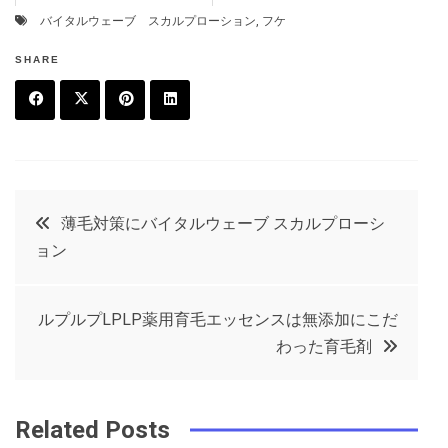
バイタルウェーブ スカルプローション
,
フケ
SHARE
F
T
P
L
a
w
in
in
c
it
t
k
投
薄毛対策にバイタルウェーブ スカルプローシ
e
t
e
e
ョン
稿
b
e
r
d
o
r
e
in
ナ
ルプルプLPLP薬用育毛エッセンスは無添加にこだ
o
s
わった育毛剤
ビ
k
t
ゲ
Related Posts