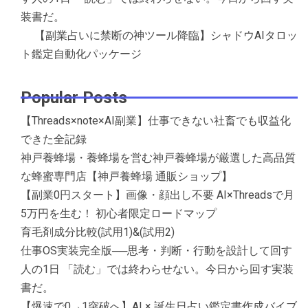
装書だ。
【副業占いに禁断の神ツール降臨】シャドウAIタロッ
ト鑑定自動化パッケージ
Popular Posts
【Threads×note×AI副業】仕事できない社畜でも収益化
できた全記録
神戸養蜂場・養蜂場を営む神戸養蜂場が厳選した高品質
な蜂蜜専門店【神戸養蜂場 通販ショップ】
【副業0円スタート】画像・顔出し不要 AI×Threadsで月
5万円を生む！ 初心者限定ロードマップ
育毛剤成分比較(試用1)&(試用2)
仕事OS実装完全版──思考・判断・行動を設計して回す
人の1日 「読む」では終わらせない。今日から回す実装
書だ。
【爆速で0→1突破へ】AI × 誕生日占い鑑定書作成バイブ