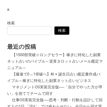
a:
検索
検索
最近の投稿
【1500部突破☆ロングセラー】稼ぎに特化した副業
ネット占いのバイブル～逆算タロット占いメール鑑定マ
ニュアル～
【爆速で0→1突破へ】AI × 誕生日占い鑑定書作成バ
イブル～稼ぎに特化した副業ネット占いビジネス
マネジメントOS実装完全版──「自分でやった方が早
い」を捨ててチームで回す
仕事OS実装完全版──思考・判断・行動を設計して回
す人の1日 「読む」では終わらせない。今日から回す実