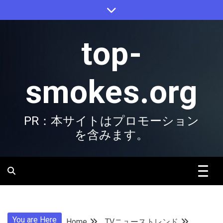
Skip
to
content
top-
smokes.org
PR：本サイトはプロモーション
を含みます。
You are Here
Home
TVニューストレンド