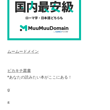
ムームードメイン
ピカキチ叢書
*あなたの読みたい本がここにある！
g:
a: