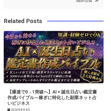
織田信成
o
r
e
in
ナ
o
s
ビ
k
t
Related Posts
ゲ
ー
シ
ョ
ン
【爆速で0→1突破へ】AI × 誕生日占い鑑定書
作成バイブル～稼ぎに特化した副業ネット占
いビジネス
2026年8月4日