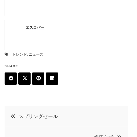
エスコバー
トレンド
,
ニュース
SHARE
F
T
P
L
a
w
in
in
c
it
t
k
投
スプリングセール
e
t
e
e
稿
b
e
r
d