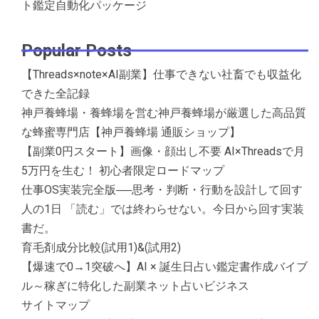
ト鑑定自動化パッケージ
Popular Posts
【Threads×note×AI副業】仕事できない社畜でも収益化
できた全記録
神戸養蜂場・養蜂場を営む神戸養蜂場が厳選した高品質
な蜂蜜専門店【神戸養蜂場 通販ショップ】
【副業0円スタート】画像・顔出し不要 AI×Threadsで月
5万円を生む！ 初心者限定ロードマップ
仕事OS実装完全版──思考・判断・行動を設計して回す
人の1日 「読む」では終わらせない。今日から回す実装
書だ。
育毛剤成分比較(試用1)&(試用2)
【爆速で0→1突破へ】AI × 誕生日占い鑑定書作成バイブ
ル～稼ぎに特化した副業ネット占いビジネス
サイトマップ