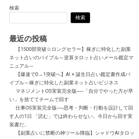
検索
検索
最近の投稿
【1500部突破☆ロングセラー】稼ぎに特化した副業
ネット占いのバイブル～逆算タロット占いメール鑑定マ
ニュアル～
【爆速で0→1突破へ】AI × 誕生日占い鑑定書作成バ
イブル～稼ぎに特化した副業ネット占いビジネス
マネジメントOS実装完全版──「自分でやった方が早
い」を捨ててチームで回す
仕事OS実装完全版──思考・判断・行動を設計して回
す人の1日 「読む」では終わらせない。今日から回す実
装書だ。
【副業占いに禁断の神ツール降臨】シャドウAIタロッ