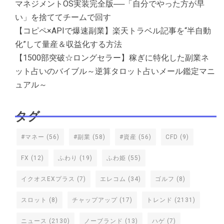
マネジメントOS実装完全版──「自分でやった方が早
い」を捨ててチームで回す
【コピペ×APIで爆速副業】楽天トラベル記事を“半自動
化”して量産＆収益化する方法
【1500部突破☆ロングセラー】稼ぎに特化した副業ネ
ット占いのバイブル～逆算タロット占いメール鑑定マニ
ュアル～
タグ
#マネー
(56)
#副業
(58)
#資産
(56)
CFD
(9)
FX
(12)
ふわり
(19)
ふわ姫
(55)
イクオスEXプラス
(7)
エレコム
(34)
ゴルフ
(8)
スロット
(8)
チャップアップ
(17)
トレンド
(2131)
ニュース
(2130)
ノーブランド
(13)
ハゲ
(7)