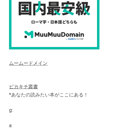
ムームードメイン
ピカキチ叢書
*あなたの読みたい本がここにある！
g:
a: