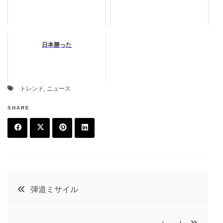
日本勝った
トレンド
,
ニュース
SHARE
F
T
P
L
a
w
in
in
c
it
t
k
投
弾道ミサイル
e
t
e
e
稿
b
e
r
d