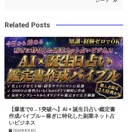
レート
o
r
e
in
ナ
o
s
ビ
k
t
Related Posts
ゲ
ー
シ
ョ
ン
【爆速で0→1突破へ】AI × 誕生日占い鑑定書
作成バイブル～稼ぎに特化した副業ネット占
いビジネス
2026年8月4日