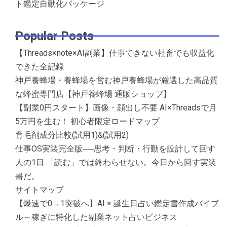
ト鑑定自動化パッケージ
Popular Posts
【Threads×note×AI副業】仕事できない社畜でも収益化
できた全記録
神戸養蜂場・養蜂場を営む神戸養蜂場が厳選した高品質
な蜂蜜専門店【神戸養蜂場 通販ショップ】
【副業0円スタート】画像・顔出し不要 AI×Threadsで月
5万円を生む！ 初心者限定ロードマップ
育毛剤成分比較(試用1)&(試用2)
仕事OS実装完全版──思考・判断・行動を設計して回す
人の1日 「読む」では終わらせない。今日から回す実装
書だ。
サイトマップ
【爆速で0→1突破へ】AI × 誕生日占い鑑定書作成バイブ
ル～稼ぎに特化した副業ネット占いビジネス