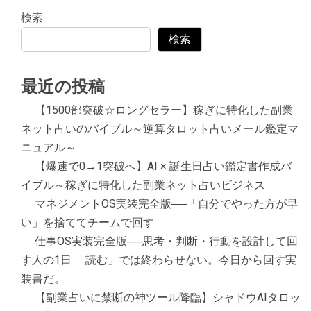
検索
検索
最近の投稿
【1500部突破☆ロングセラー】稼ぎに特化した副業
ネット占いのバイブル～逆算タロット占いメール鑑定マ
ニュアル～
【爆速で0→1突破へ】AI × 誕生日占い鑑定書作成バ
イブル～稼ぎに特化した副業ネット占いビジネス
マネジメントOS実装完全版──「自分でやった方が早
い」を捨ててチームで回す
仕事OS実装完全版──思考・判断・行動を設計して回
す人の1日 「読む」では終わらせない。今日から回す実
装書だ。
【副業占いに禁断の神ツール降臨】シャドウAIタロッ