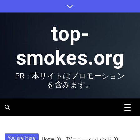
Skip
to
content
top-
smokes.org
PR：本サイトはプロモーション
を含みます。
You are Here
Home
TVニューストレンド