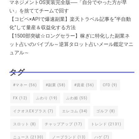
マネジメントOS実装完全版──「自分でやった方が早
い」を捨ててチームで回す
【コピペ×APIで爆速副業】楽天トラベル記事を“半自動
化”して量産＆収益化する方法
【1500部突破☆ロングセラー】稼ぎに特化した副業ネ
ット占いのバイブル～逆算タロット占いメール鑑定マニ
ュアル～
タグ
#マネー
(56)
#副業
(58)
#資産
(56)
CFD
(9)
FX
(12)
ふわり
(19)
ふわ姫
(55)
イクオスEXプラス
(7)
エレコム
(34)
ゴルフ
(8)
スロット
(8)
チャップアップ
(17)
トレンド
(2131)
ニュース
(2130)
ノーブランド
(13)
ハゲ
(7)