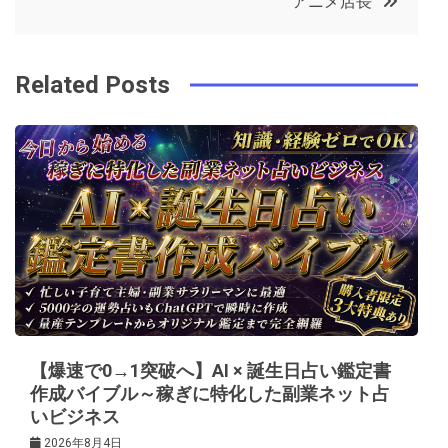
アニメ店長
o
r
e
in
ナ
o
s
ビ
k
t
Related Posts
ゲ
ー
シ
ョ
ン
【爆速で0→1突破へ】AI × 誕生日占い鑑定書
作成バイブル～稼ぎに特化した副業ネット占
いビジネス
2026年8月4日