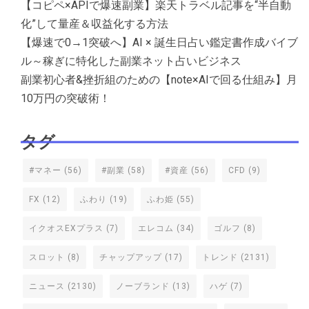
【コピペ×APIで爆速副業】楽天トラベル記事を“半自動
化”して量産＆収益化する方法
【爆速で0→1突破へ】AI × 誕生日占い鑑定書作成バイブ
ル～稼ぎに特化した副業ネット占いビジネス
副業初心者&挫折組のための【note×AIで回る仕組み】月
10万円の突破術！
タグ
#マネー
(56)
#副業
(58)
#資産
(56)
CFD
(9)
FX
(12)
ふわり
(19)
ふわ姫
(55)
イクオスEXプラス
(7)
エレコム
(34)
ゴルフ
(8)
スロット
(8)
チャップアップ
(17)
トレンド
(2131)
ニュース
(2130)
ノーブランド
(13)
ハゲ
(7)