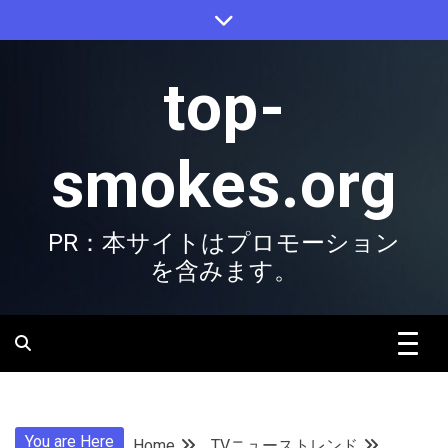
Skip
to
content
top-
smokes.org
PR：本サイトはプロモーション
を含みます。
You are Here
Home
TVニューストレンド