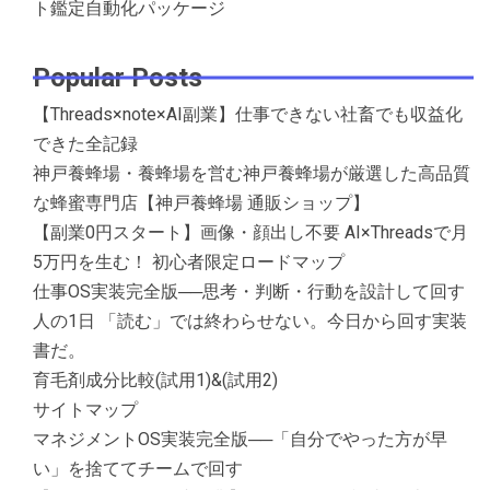
ト鑑定自動化パッケージ
Popular Posts
【Threads×note×AI副業】仕事できない社畜でも収益化
できた全記録
神戸養蜂場・養蜂場を営む神戸養蜂場が厳選した高品質
な蜂蜜専門店【神戸養蜂場 通販ショップ】
【副業0円スタート】画像・顔出し不要 AI×Threadsで月
5万円を生む！ 初心者限定ロードマップ
仕事OS実装完全版──思考・判断・行動を設計して回す
人の1日 「読む」では終わらせない。今日から回す実装
書だ。
育毛剤成分比較(試用1)&(試用2)
サイトマップ
マネジメントOS実装完全版──「自分でやった方が早
い」を捨ててチームで回す