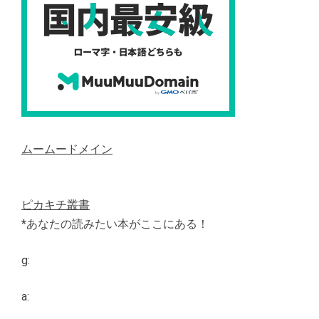
ムームードメイン
ピカキチ叢書
*あなたの読みたい本がここにある！
g:
a: