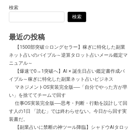
検索
検索
最近の投稿
【1500部突破☆ロングセラー】稼ぎに特化した副業
ネット占いのバイブル～逆算タロット占いメール鑑定マ
ニュアル～
【爆速で0→1突破へ】AI × 誕生日占い鑑定書作成バ
イブル～稼ぎに特化した副業ネット占いビジネス
マネジメントOS実装完全版──「自分でやった方が早
い」を捨ててチームで回す
仕事OS実装完全版──思考・判断・行動を設計して回
す人の1日 「読む」では終わらせない。今日から回す実
装書だ。
【副業占いに禁断の神ツール降臨】シャドウAIタロッ