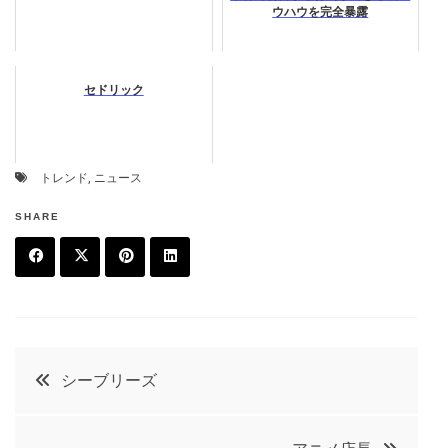
ウハウを完全暴露
セドリック
トレンド
,
ニュース
SHARE
F
T
P
L
a
w
in
in
c
it
t
k
投
シーブリーズ
e
t
e
e
稿
b
e
r
d