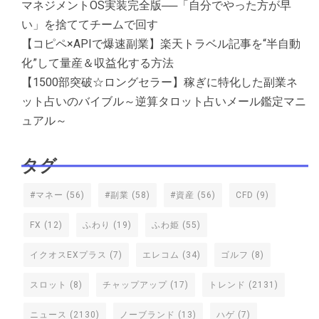
マネジメントOS実装完全版──「自分でやった方が早
い」を捨ててチームで回す
【コピペ×APIで爆速副業】楽天トラベル記事を“半自動
化”して量産＆収益化する方法
【1500部突破☆ロングセラー】稼ぎに特化した副業ネ
ット占いのバイブル～逆算タロット占いメール鑑定マニ
ュアル～
タグ
#マネー
(56)
#副業
(58)
#資産
(56)
CFD
(9)
FX
(12)
ふわり
(19)
ふわ姫
(55)
イクオスEXプラス
(7)
エレコム
(34)
ゴルフ
(8)
スロット
(8)
チャップアップ
(17)
トレンド
(2131)
ニュース
(2130)
ノーブランド
(13)
ハゲ
(7)