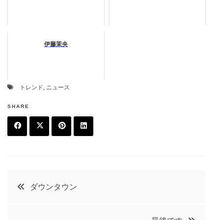
伊藤茉央
トレンド
,
ニュース
SHARE
F
T
P
L
a
w
in
in
c
it
t
k
投
ダウンタウン
e
t
e
e
稿
b
e
r
d