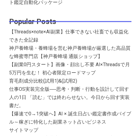
ト鑑定自動化パッケージ
Popular Posts
【Threads×note×AI副業】仕事できない社畜でも収益化
できた全記録
神戸養蜂場・養蜂場を営む神戸養蜂場が厳選した高品質
な蜂蜜専門店【神戸養蜂場 通販ショップ】
【副業0円スタート】画像・顔出し不要 AI×Threadsで月
5万円を生む！ 初心者限定ロードマップ
育毛剤成分比較(試用1)&(試用2)
仕事OS実装完全版──思考・判断・行動を設計して回す
人の1日 「読む」では終わらせない。今日から回す実装
書だ。
【爆速で0→1突破へ】AI × 誕生日占い鑑定書作成バイブ
ル～稼ぎに特化した副業ネット占いビジネス
サイトマップ