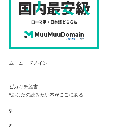
ムームードメイン
ピカキチ叢書
*あなたの読みたい本がここにある！
g:
a: