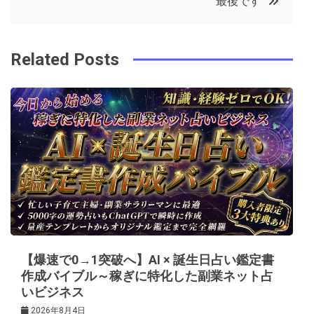
最後です
o
r
e
in
ナ
o
s
ビ
k
t
Related Posts
ゲ
ー
シ
ョ
ン
【爆速で0→1突破へ】AI × 誕生日占い鑑定書
作成バイブル～稼ぎに特化した副業ネット占
いビジネス
2026年8月4日