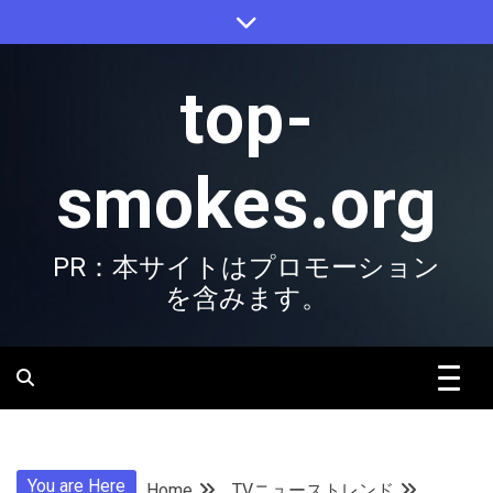
Skip
to
content
top-
smokes.org
PR：本サイトはプロモーション
を含みます。
You are Here
Home
TVニューストレンド