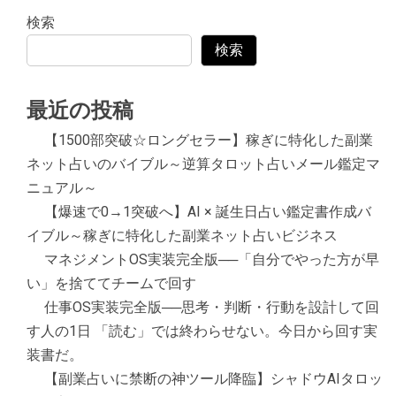
検索
検索
最近の投稿
【1500部突破☆ロングセラー】稼ぎに特化した副業
ネット占いのバイブル～逆算タロット占いメール鑑定マ
ニュアル～
【爆速で0→1突破へ】AI × 誕生日占い鑑定書作成バ
イブル～稼ぎに特化した副業ネット占いビジネス
マネジメントOS実装完全版──「自分でやった方が早
い」を捨ててチームで回す
仕事OS実装完全版──思考・判断・行動を設計して回
す人の1日 「読む」では終わらせない。今日から回す実
装書だ。
【副業占いに禁断の神ツール降臨】シャドウAIタロッ