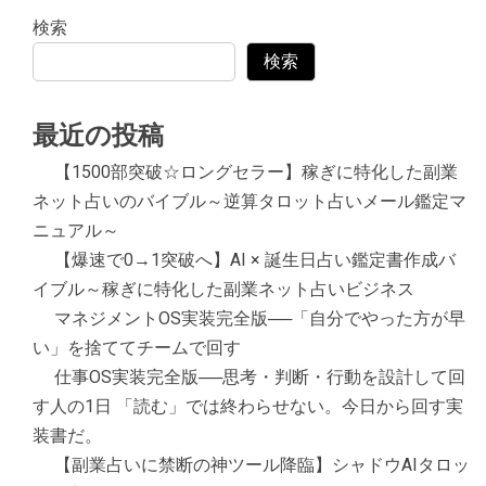
検索
検索
最近の投稿
【1500部突破☆ロングセラー】稼ぎに特化した副業
ネット占いのバイブル～逆算タロット占いメール鑑定マ
ニュアル～
【爆速で0→1突破へ】AI × 誕生日占い鑑定書作成バ
イブル～稼ぎに特化した副業ネット占いビジネス
マネジメントOS実装完全版──「自分でやった方が早
い」を捨ててチームで回す
仕事OS実装完全版──思考・判断・行動を設計して回
す人の1日 「読む」では終わらせない。今日から回す実
装書だ。
【副業占いに禁断の神ツール降臨】シャドウAIタロッ