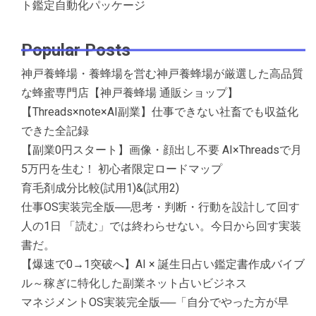
ト鑑定自動化パッケージ
Popular Posts
神戸養蜂場・養蜂場を営む神戸養蜂場が厳選した高品質
な蜂蜜専門店【神戸養蜂場 通販ショップ】
【Threads×note×AI副業】仕事できない社畜でも収益化
できた全記録
【副業0円スタート】画像・顔出し不要 AI×Threadsで月
5万円を生む！ 初心者限定ロードマップ
育毛剤成分比較(試用1)&(試用2)
仕事OS実装完全版──思考・判断・行動を設計して回す
人の1日 「読む」では終わらせない。今日から回す実装
書だ。
【爆速で0→1突破へ】AI × 誕生日占い鑑定書作成バイブ
ル～稼ぎに特化した副業ネット占いビジネス
マネジメントOS実装完全版──「自分でやった方が早