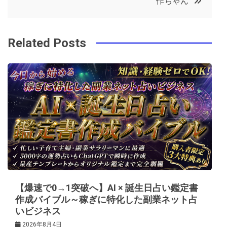
作ちゃん
o
r
e
in
ナ
o
s
ビ
k
t
Related Posts
ゲ
ー
シ
ョ
ン
【爆速で0→1突破へ】AI × 誕生日占い鑑定書
作成バイブル～稼ぎに特化した副業ネット占
いビジネス
2026年8月4日