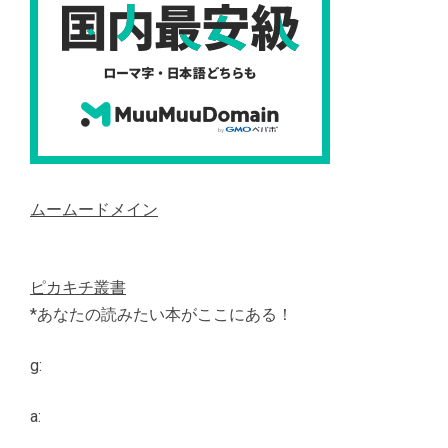
ムームードメイン
ピカキチ叢書
*あなたの読みたい本がここにある！
g:
a: