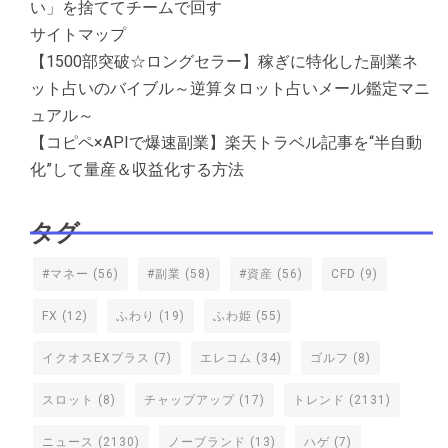
い」を捨ててチームで回す
サイトマップ
【1500部突破☆ロングセラー】稼ぎに特化した副業ネ
ット占いのバイブル～逆算タロット占いメール鑑定マニ
ュアル～
【コピペ×APIで爆速副業】楽天トラベル記事を“半自動
化”して量産＆収益化する方法
タグ
#マネー
(56)
#副業
(58)
#資産
(56)
CFD
(9)
FX
(12)
ふわり
(19)
ふわ姫
(55)
イクオスEXプラス
(7)
エレコム
(34)
ゴルフ
(8)
スロット
(8)
チャップアップ
(17)
トレンド
(2131)
ニュース
(2130)
ノーブランド
(13)
ハゲ
(7)