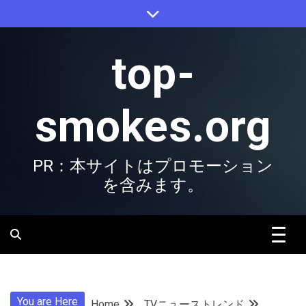
Skip
to
content
top-
smokes.org
PR：本サイトはプロモーション
を含みます。
You are Here
Home
TVニューストレンド