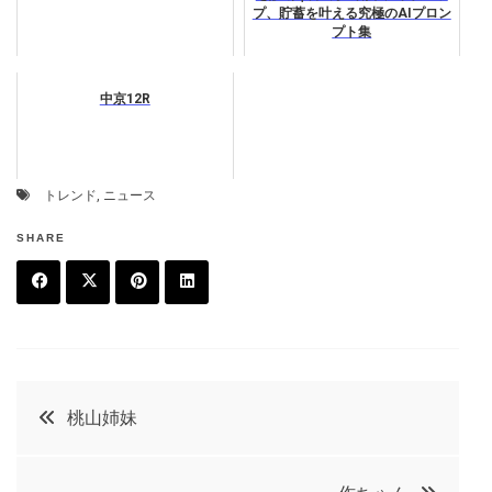
プ、貯蓄を叶える究極のAIプロン
プト集
中京12R
トレンド
,
ニュース
SHARE
F
T
P
L
a
w
in
in
c
it
t
k
投
桃山姉妹
e
t
e
e
稿
b
e
r
d