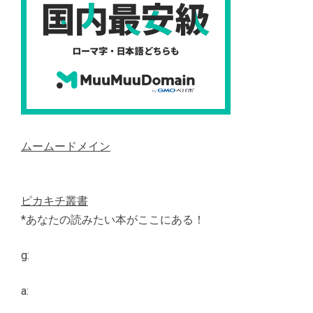
ムームードメイン
ピカキチ叢書
*あなたの読みたい本がここにある！
g:
a: