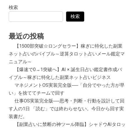
検索
検索
最近の投稿
【1500部突破☆ロングセラー】稼ぎに特化した副業
ネット占いのバイブル～逆算タロット占いメール鑑定マ
ニュアル～
【爆速で0→1突破へ】AI × 誕生日占い鑑定書作成バ
イブル～稼ぎに特化した副業ネット占いビジネス
マネジメントOS実装完全版──「自分でやった方が早
い」を捨ててチームで回す
仕事OS実装完全版──思考・判断・行動を設計して回
す人の1日 「読む」では終わらせない。今日から回す実
装書だ。
【副業占いに禁断の神ツール降臨】シャドウAIタロッ