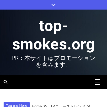
Skip
to
content
top-
smokes.org
PR：本サイトはプロモーション
を含みます。
You are Here
Home
TVニューストレンド