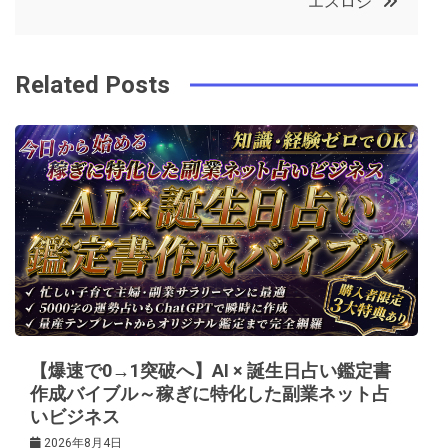
エスロジ
o
r
e
in
ナ
o
s
ビ
k
t
Related Posts
ゲ
ー
シ
ョ
ン
【爆速で0→1突破へ】AI × 誕生日占い鑑定書
作成バイブル～稼ぎに特化した副業ネット占
いビジネス
2026年8月4日