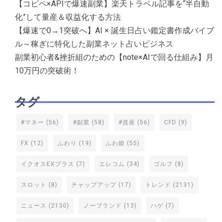
【コピペ×APIで爆速副業】楽天トラベル記事を“半自動
化”して量産＆収益化する方法
【爆速で0→1突破へ】AI × 誕生日占い鑑定書作成バイブ
ル～稼ぎに特化した副業ネット占いビジネス
副業初心者&挫折組のための【note×AIで回る仕組み】月
10万円の突破術！
タグ
#マネー
(56)
#副業
(58)
#資産
(56)
CFD
(9)
FX
(12)
ふわり
(19)
ふわ姫
(55)
イクオスEXプラス
(7)
エレコム
(34)
ゴルフ
(8)
スロット
(8)
チャップアップ
(17)
トレンド
(2131)
ニュース
(2130)
ノーブランド
(13)
ハゲ
(7)