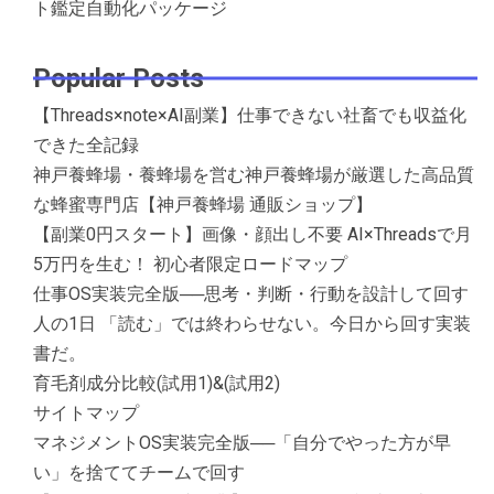
ト鑑定自動化パッケージ
Popular Posts
【Threads×note×AI副業】仕事できない社畜でも収益化
できた全記録
神戸養蜂場・養蜂場を営む神戸養蜂場が厳選した高品質
な蜂蜜専門店【神戸養蜂場 通販ショップ】
【副業0円スタート】画像・顔出し不要 AI×Threadsで月
5万円を生む！ 初心者限定ロードマップ
仕事OS実装完全版──思考・判断・行動を設計して回す
人の1日 「読む」では終わらせない。今日から回す実装
書だ。
育毛剤成分比較(試用1)&(試用2)
サイトマップ
マネジメントOS実装完全版──「自分でやった方が早
い」を捨ててチームで回す