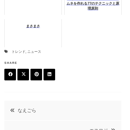
ムネを作れる77のテクニックと原
理原則
まさまさ
トレンド
,
ニュース
SHARE
F
T
P
L
a
w
in
in
c
it
t
k
投
なえごら
e
t
e
e
稿
b
e
r
d