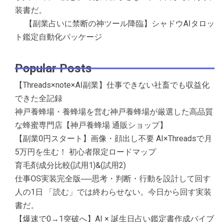
装書だ。
【副業占いに禁断の神ツール降臨】シャドウAIタロッ
ト鑑定自動化パッケージ
Popular Posts
【Threads×note×AI副業】仕事できない社畜でも収益化
できた全記録
神戸養蜂場・養蜂場を営む神戸養蜂場が厳選した高品質
な蜂蜜専門店【神戸養蜂場 通販ショップ】
【副業0円スタート】画像・顔出し不要 AI×Threadsで月
5万円を生む！ 初心者限定ロードマップ
育毛剤成分比較(試用1)&(試用2)
仕事OS実装完全版──思考・判断・行動を設計して回す
人の1日 「読む」では終わらせない。今日から回す実装
書だ。
【爆速で0→1突破へ】AI × 誕生日占い鑑定書作成バイブ