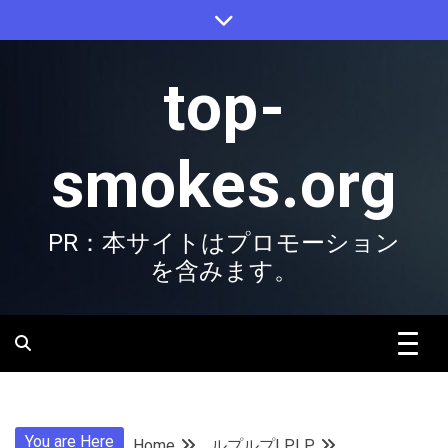
Skip
to
content
top-
smokes.org
PR：本サイトはプロモーション
を含みます。
You are Here
Home
ルプルプLPLP