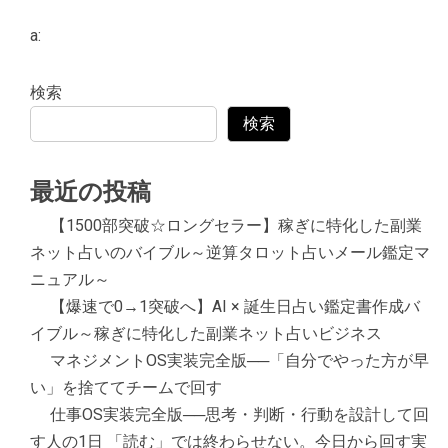
a:
検索
検索
最近の投稿
【1500部突破☆ロングセラー】稼ぎに特化した副業
ネット占いのバイブル～逆算タロット占いメール鑑定マ
ニュアル～
【爆速で0→1突破へ】AI × 誕生日占い鑑定書作成バ
イブル～稼ぎに特化した副業ネット占いビジネス
マネジメントOS実装完全版──「自分でやった方が早
い」を捨ててチームで回す
仕事OS実装完全版──思考・判断・行動を設計して回
す人の1日 「読む」では終わらせない。今日から回す実