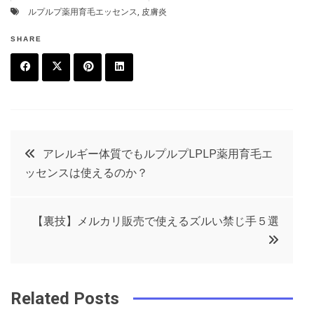
ルプルプ薬用育毛エッセンス
,
皮膚炎
SHARE
F
T
P
L
a
w
in
in
c
it
t
k
投
アレルギー体質でもルプルプLPLP薬用育毛エ
e
t
e
e
ッセンスは使えるのか？
稿
b
e
r
d
o
r
e
in
ナ
【裏技】メルカリ販売で使えるズルい禁じ手５選
o
s
ビ
k
t
ゲ
Related Posts