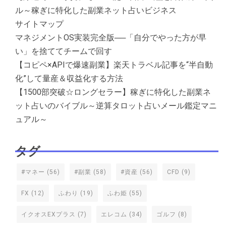
ル～稼ぎに特化した副業ネット占いビジネス
サイトマップ
マネジメントOS実装完全版──「自分でやった方が早
い」を捨ててチームで回す
【コピペ×APIで爆速副業】楽天トラベル記事を“半自動
化”して量産＆収益化する方法
【1500部突破☆ロングセラー】稼ぎに特化した副業ネ
ット占いのバイブル～逆算タロット占いメール鑑定マニ
ュアル～
タグ
#マネー
(56)
#副業
(58)
#資産
(56)
CFD
(9)
FX
(12)
ふわり
(19)
ふわ姫
(55)
イクオスEXプラス
(7)
エレコム
(34)
ゴルフ
(8)