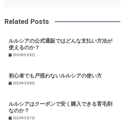
o
s
ビ
k
t
Related Posts
ゲ
ルルシアの公式通販ではどんな支払い方法が
ー
使えるのか？
2023年5月8日
シ
ョ
初心者でも戸惑わないルルシアの使い方
2023年5月8日
ン
ルルシアはクーポンで安く購入できる育毛剤
なのか？
2023年5月7日