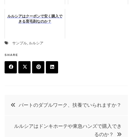
ルルシアはクーポンで安く購入で
きる育毛剤なのか？
サンプル
,
ルルシア
SHARE
F
T
P
L
a
w
in
in
c
it
t
k
投
パートのダブルワーク、扶養でいられますか？
e
t
e
e
稿
b
e
r
d
ルルシアはドンキホーテや東急ハンズで購入でき
o
r
e
in
ナ
るのか？