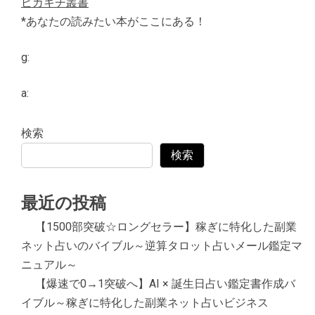
ピカキチ叢書
*あなたの読みたい本がここにある！
g:
a:
検索
検索
最近の投稿
【1500部突破☆ロングセラー】稼ぎに特化した副業
ネット占いのバイブル～逆算タロット占いメール鑑定マ
ニュアル～
【爆速で0→1突破へ】AI × 誕生日占い鑑定書作成バ
イブル～稼ぎに特化した副業ネット占いビジネス