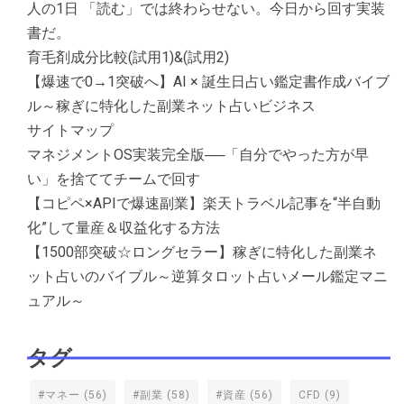
人の1日 「読む」では終わらせない。今日から回す実装
書だ。
育毛剤成分比較(試用1)&(試用2)
【爆速で0→1突破へ】AI × 誕生日占い鑑定書作成バイブ
ル～稼ぎに特化した副業ネット占いビジネス
サイトマップ
マネジメントOS実装完全版──「自分でやった方が早
い」を捨ててチームで回す
【コピペ×APIで爆速副業】楽天トラベル記事を“半自動
化”して量産＆収益化する方法
【1500部突破☆ロングセラー】稼ぎに特化した副業ネ
ット占いのバイブル～逆算タロット占いメール鑑定マニ
ュアル～
タグ
#マネー
(56)
#副業
(58)
#資産
(56)
CFD
(9)