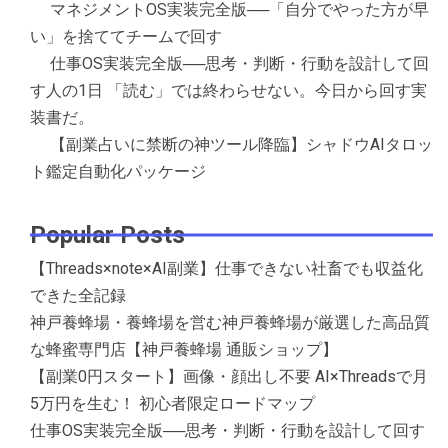
マネジメントOS実装完全版──「自分でやった方が早
い」を捨ててチームで回す
仕事OS実装完全版──思考・判断・行動を設計して回
す人の1日 「読む」では終わらせない。今日から回す実
装書だ。
【副業占いに禁断の神ツール降臨】シャドウAIタロッ
ト鑑定自動化パッケージ
Popular Posts
【Threads×note×AI副業】仕事できない社畜でも収益化
できた全記録
神戸養蜂場・養蜂場を営む神戸養蜂場が厳選した高品質
な蜂蜜専門店【神戸養蜂場 通販ショップ】
【副業0円スタート】画像・顔出し不要 AI×Threadsで月
5万円を生む！ 初心者限定ロードマップ
仕事OS実装完全版──思考・判断・行動を設計して回す