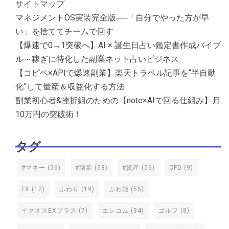
サイトマップ
マネジメントOS実装完全版──「自分でやった方が早
い」を捨ててチームで回す
【爆速で0→1突破へ】AI × 誕生日占い鑑定書作成バイブ
ル～稼ぎに特化した副業ネット占いビジネス
【コピペ×APIで爆速副業】楽天トラベル記事を“半自動
化”して量産＆収益化する方法
副業初心者&挫折組のための【note×AIで回る仕組み】月
10万円の突破術！
タグ
#マネー
(56)
#副業
(58)
#資産
(56)
CFD
(9)
FX
(12)
ふわり
(19)
ふわ姫
(55)
イクオスEXプラス
(7)
エレコム
(34)
ゴルフ
(8)