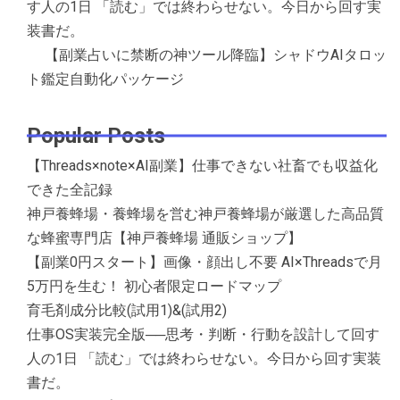
す人の1日 「読む」では終わらせない。今日から回す実
装書だ。
【副業占いに禁断の神ツール降臨】シャドウAIタロッ
ト鑑定自動化パッケージ
Popular Posts
【Threads×note×AI副業】仕事できない社畜でも収益化
できた全記録
神戸養蜂場・養蜂場を営む神戸養蜂場が厳選した高品質
な蜂蜜専門店【神戸養蜂場 通販ショップ】
【副業0円スタート】画像・顔出し不要 AI×Threadsで月
5万円を生む！ 初心者限定ロードマップ
育毛剤成分比較(試用1)&(試用2)
仕事OS実装完全版──思考・判断・行動を設計して回す
人の1日 「読む」では終わらせない。今日から回す実装
書だ。