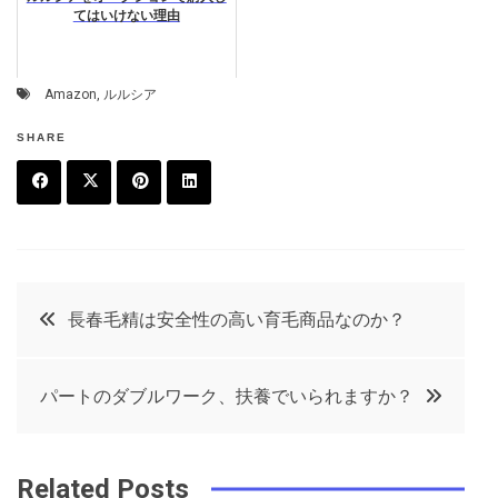
てはいけない理由
Amazon
,
ルルシア
SHARE
F
T
P
L
a
w
in
in
c
it
t
k
投
長春毛精は安全性の高い育毛商品なのか？
e
t
e
e
稿
b
e
r
d
パートのダブルワーク、扶養でいられますか？
o
r
e
in
ナ
o
s
ビ
k
t
Related Posts