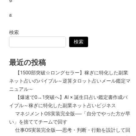
a:
検索
検索
最近の投稿
【1500部突破☆ロングセラー】稼ぎに特化した副業
ネット占いのバイブル～逆算タロット占いメール鑑定マ
ニュアル～
【爆速で0→1突破へ】AI × 誕生日占い鑑定書作成バ
イブル～稼ぎに特化した副業ネット占いビジネス
マネジメントOS実装完全版──「自分でやった方が早
い」を捨ててチームで回す
仕事OS実装完全版──思考・判断・行動を設計して回