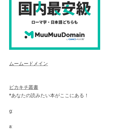
ムームードメイン
ピカキチ叢書
*あなたの読みたい本がここにある！
g:
a: