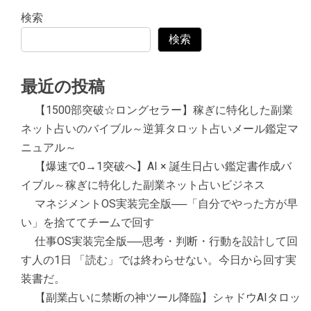
検索
検索
最近の投稿
【1500部突破☆ロングセラー】稼ぎに特化した副業
ネット占いのバイブル～逆算タロット占いメール鑑定マ
ニュアル～
【爆速で0→1突破へ】AI × 誕生日占い鑑定書作成バ
イブル～稼ぎに特化した副業ネット占いビジネス
マネジメントOS実装完全版──「自分でやった方が早
い」を捨ててチームで回す
仕事OS実装完全版──思考・判断・行動を設計して回
す人の1日 「読む」では終わらせない。今日から回す実
装書だ。
【副業占いに禁断の神ツール降臨】シャドウAIタロッ