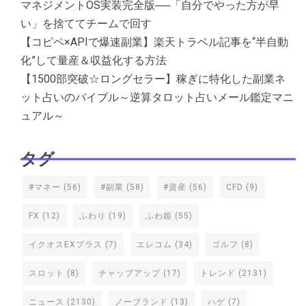
マネジメントOS実装完全版──「自分でやった方が早
い」を捨ててチームで回す
【コピペ×APIで爆速副業】楽天トラベル記事を“半自動
化”して量産＆収益化する方法
【1500部突破☆ロングセラー】稼ぎに特化した副業ネ
ット占いのバイブル～逆算タロット占いメール鑑定マニ
ュアル～
タグ
#マネー
(56)
#副業
(58)
#資産
(56)
CFD
(9)
FX
(12)
ふわり
(19)
ふわ姫
(55)
イクオスEXプラス
(7)
エレコム
(34)
ゴルフ
(8)
スロット
(8)
チャップアップ
(17)
トレンド
(2131)
ニュース
(2130)
ノーブランド
(13)
ハゲ
(7)