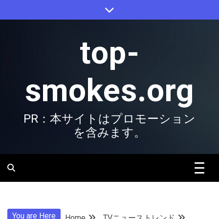
Skip
to
content
top-
smokes.org
PR：本サイトはプロモーション
を含みます。
You are Here
Home
TVニューストレンド