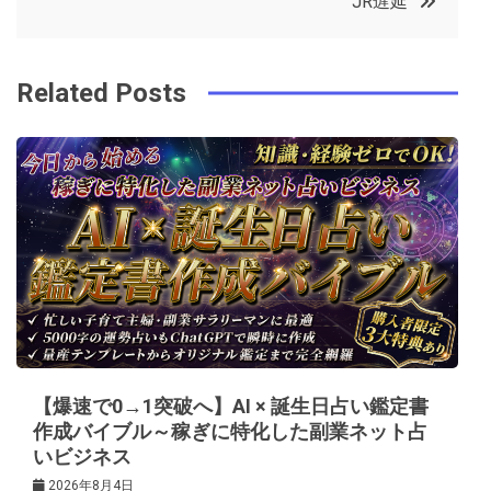
JR遅延
o
r
e
in
ナ
o
s
ビ
k
t
Related Posts
ゲ
ー
シ
ョ
ン
【爆速で0→1突破へ】AI × 誕生日占い鑑定書
作成バイブル～稼ぎに特化した副業ネット占
いビジネス
2026年8月4日