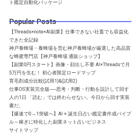
ト鑑定自動化パッケージ
Popular Posts
【Threads×note×AI副業】仕事できない社畜でも収益化
できた全記録
神戸養蜂場・養蜂場を営む神戸養蜂場が厳選した高品質
な蜂蜜専門店【神戸養蜂場 通販ショップ】
【副業0円スタート】画像・顔出し不要 AI×Threadsで月
5万円を生む！ 初心者限定ロードマップ
育毛剤成分比較(試用1)&(試用2)
仕事OS実装完全版──思考・判断・行動を設計して回す
人の1日 「読む」では終わらせない。今日から回す実装
書だ。
【爆速で0→1突破へ】AI × 誕生日占い鑑定書作成バイブ
ル～稼ぎに特化した副業ネット占いビジネス
サイトマップ