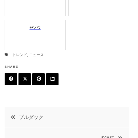
ゼノウ
トレンド
,
ニュース
SHARE
F
T
P
L
a
w
in
in
c
it
t
k
投
プルダック
e
t
e
e
稿
b
e
r
d