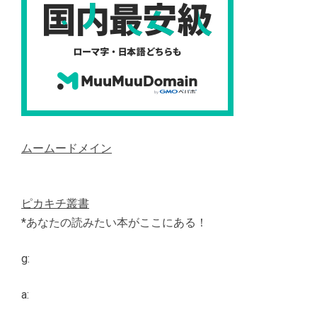
ムームードメイン
ピカキチ叢書
*あなたの読みたい本がここにある！
g:
a: