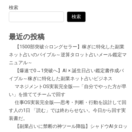
検索
検索
最近の投稿
【1500部突破☆ロングセラー】稼ぎに特化した副業
ネット占いのバイブル～逆算タロット占いメール鑑定マ
ニュアル～
【爆速で0→1突破へ】AI × 誕生日占い鑑定書作成バ
イブル～稼ぎに特化した副業ネット占いビジネス
マネジメントOS実装完全版──「自分でやった方が早
い」を捨ててチームで回す
仕事OS実装完全版──思考・判断・行動を設計して回
す人の1日 「読む」では終わらせない。今日から回す実
装書だ。
【副業占いに禁断の神ツール降臨】シャドウAIタロッ