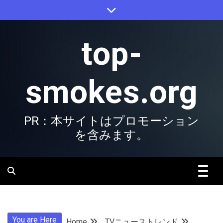
Skip
to
content
top-
smokes.org
PR：本サイトはプロモーション
を含みます。
You are Here
Home
TVニューストレンド