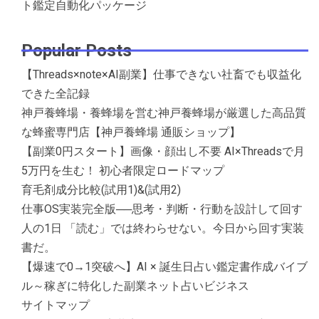
ト鑑定自動化パッケージ
Popular Posts
【Threads×note×AI副業】仕事できない社畜でも収益化
できた全記録
神戸養蜂場・養蜂場を営む神戸養蜂場が厳選した高品質
な蜂蜜専門店【神戸養蜂場 通販ショップ】
【副業0円スタート】画像・顔出し不要 AI×Threadsで月
5万円を生む！ 初心者限定ロードマップ
育毛剤成分比較(試用1)&(試用2)
仕事OS実装完全版──思考・判断・行動を設計して回す
人の1日 「読む」では終わらせない。今日から回す実装
書だ。
【爆速で0→1突破へ】AI × 誕生日占い鑑定書作成バイブ
ル～稼ぎに特化した副業ネット占いビジネス
サイトマップ