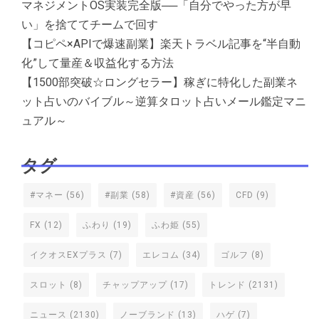
マネジメントOS実装完全版──「自分でやった方が早
い」を捨ててチームで回す
【コピペ×APIで爆速副業】楽天トラベル記事を“半自動
化”して量産＆収益化する方法
【1500部突破☆ロングセラー】稼ぎに特化した副業ネ
ット占いのバイブル～逆算タロット占いメール鑑定マニ
ュアル～
タグ
#マネー
(56)
#副業
(58)
#資産
(56)
CFD
(9)
FX
(12)
ふわり
(19)
ふわ姫
(55)
イクオスEXプラス
(7)
エレコム
(34)
ゴルフ
(8)
スロット
(8)
チャップアップ
(17)
トレンド
(2131)
ニュース
(2130)
ノーブランド
(13)
ハゲ
(7)