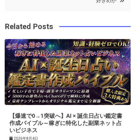
好きめが
o
r
e
in
ナ
o
s
ビ
k
t
Related Posts
ゲ
ー
シ
ョ
ン
【爆速で0→1突破へ】AI × 誕生日占い鑑定書
作成バイブル～稼ぎに特化した副業ネット占
いビジネス
2026年8月4日