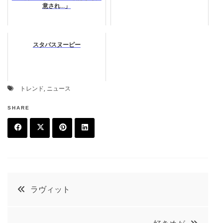
意され…」
スタバスヌーピー
トレンド
,
ニュース
SHARE
F
T
P
L
a
w
in
in
c
it
t
k
投
ラヴィット
e
t
e
e
稿
b
e
r
d