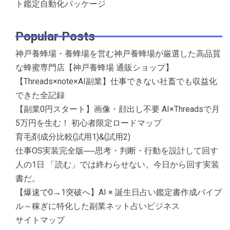
ト鑑定自動化パッケージ
Popular Posts
神戸養蜂場・養蜂場を営む神戸養蜂場が厳選した高品質
な蜂蜜専門店【神戸養蜂場 通販ショップ】
【Threads×note×AI副業】仕事できない社畜でも収益化
できた全記録
【副業0円スタート】画像・顔出し不要 AI×Threadsで月
5万円を生む！ 初心者限定ロードマップ
育毛剤成分比較(試用1)&(試用2)
仕事OS実装完全版──思考・判断・行動を設計して回す
人の1日 「読む」では終わらせない。今日から回す実装
書だ。
【爆速で0→1突破へ】AI × 誕生日占い鑑定書作成バイブ
ル～稼ぎに特化した副業ネット占いビジネス
サイトマップ