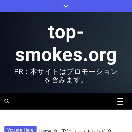
Skip
to
content
top-
smokes.org
PR：本サイトはプロモーション
を含みます。
You are Here
Home
TVニューストレンド