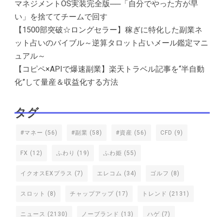
マネジメントOS実装完全版──「自分でやった方が早
い」を捨ててチームで回す
【1500部突破☆ロングセラー】稼ぎに特化した副業ネ
ット占いのバイブル～逆算タロット占いメール鑑定マニ
ュアル～
【コピペ×APIで爆速副業】楽天トラベル記事を“半自動
化”して量産＆収益化する方法
タグ
#マネー
(56)
#副業
(58)
#資産
(56)
CFD
(9)
FX
(12)
ふわり
(19)
ふわ姫
(55)
イクオスEXプラス
(7)
エレコム
(34)
ゴルフ
(8)
スロット
(8)
チャップアップ
(17)
トレンド
(2131)
ニュース
(2130)
ノーブランド
(13)
ハゲ
(7)