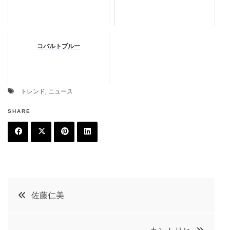
コバルトブルー
トレンド
,
ニュース
SHARE
F
T
P
L
a
w
in
in
c
it
t
k
投
佐藤仁美
e
t
e
e
稿
b
e
r
d