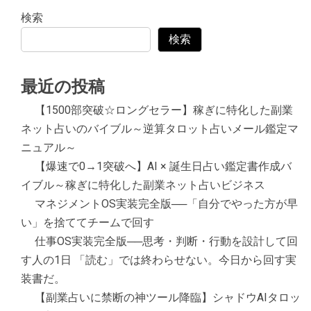
検索
検索
最近の投稿
【1500部突破☆ロングセラー】稼ぎに特化した副業
ネット占いのバイブル～逆算タロット占いメール鑑定マ
ニュアル～
【爆速で0→1突破へ】AI × 誕生日占い鑑定書作成バ
イブル～稼ぎに特化した副業ネット占いビジネス
マネジメントOS実装完全版──「自分でやった方が早
い」を捨ててチームで回す
仕事OS実装完全版──思考・判断・行動を設計して回
す人の1日 「読む」では終わらせない。今日から回す実
装書だ。
【副業占いに禁断の神ツール降臨】シャドウAIタロッ