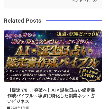
キントリヒ
o
r
e
in
ナ
o
s
ビ
k
t
Related Posts
ゲ
ー
シ
ョ
ン
【爆速で0→1突破へ】AI × 誕生日占い鑑定書
作成バイブル～稼ぎに特化した副業ネット占
いビジネス
2026年8月4日