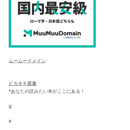
ムームードメイン
ピカキチ叢書
*あなたの読みたい本がここにある！
g:
a: