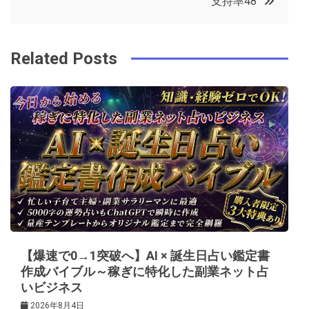
支持率48
o
r
e
in
ナ
o
s
ビ
k
t
Related Posts
ゲ
ー
シ
ョ
ン
【爆速で0→1突破へ】AI × 誕生日占い鑑定書
作成バイブル～稼ぎに特化した副業ネット占
いビジネス
2026年8月4日