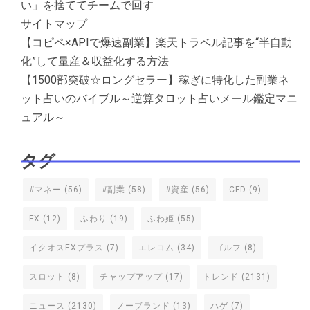
い」を捨ててチームで回す
サイトマップ
【コピペ×APIで爆速副業】楽天トラベル記事を“半自動
化”して量産＆収益化する方法
【1500部突破☆ロングセラー】稼ぎに特化した副業ネ
ット占いのバイブル～逆算タロット占いメール鑑定マニ
ュアル～
タグ
#マネー
(56)
#副業
(58)
#資産
(56)
CFD
(9)
FX
(12)
ふわり
(19)
ふわ姫
(55)
イクオスEXプラス
(7)
エレコム
(34)
ゴルフ
(8)
スロット
(8)
チャップアップ
(17)
トレンド
(2131)
ニュース
(2130)
ノーブランド
(13)
ハゲ
(7)