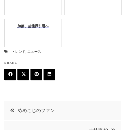
加藤、芸能界引退へ
トレンド
,
ニュース
SHARE
F
T
P
L
a
w
in
in
c
it
t
k
投
めめこじのファン
e
t
e
e
稿
b
e
r
d