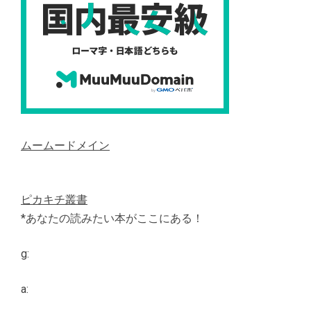
ムームードメイン
ピカキチ叢書
*あなたの読みたい本がここにある！
g:
a: