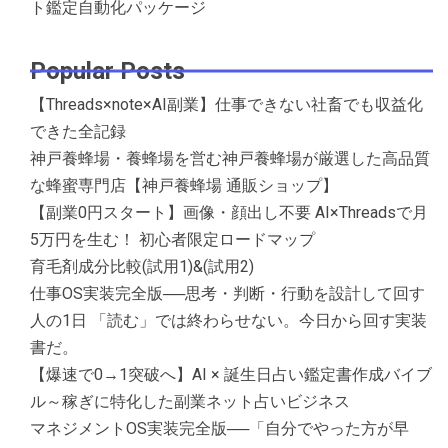
ト鑑定自動化パッケージ
Popular Posts
【Threads×note×AI副業】仕事できない社畜でも収益化
できた全記録
神戸養蜂場・養蜂場を営む神戸養蜂場が厳選した高品質
な蜂蜜専門店【神戸養蜂場 通販ショップ】
【副業0円スタート】画像・顔出し不要 AI×Threadsで月
5万円を生む！ 初心者限定ロードマップ
育毛剤成分比較(試用1)&(試用2)
仕事OS実装完全版──思考・判断・行動を設計して回す
人の1日 「読む」では終わらせない。今日から回す実装
書だ。
【爆速で0→1突破へ】AI × 誕生日占い鑑定書作成バイブ
ル～稼ぎに特化した副業ネット占いビジネス
マネジメントOS実装完全版──「自分でやった方が早