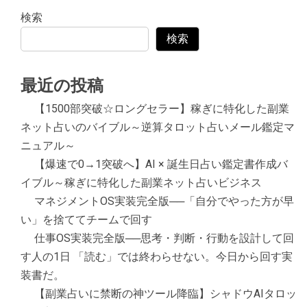
検索
検索
最近の投稿
【1500部突破☆ロングセラー】稼ぎに特化した副業
ネット占いのバイブル～逆算タロット占いメール鑑定マ
ニュアル～
【爆速で0→1突破へ】AI × 誕生日占い鑑定書作成バ
イブル～稼ぎに特化した副業ネット占いビジネス
マネジメントOS実装完全版──「自分でやった方が早
い」を捨ててチームで回す
仕事OS実装完全版──思考・判断・行動を設計して回
す人の1日 「読む」では終わらせない。今日から回す実
装書だ。
【副業占いに禁断の神ツール降臨】シャドウAIタロッ