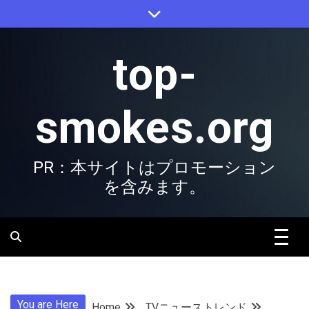
Skip
to
content
top-
smokes.org
PR：本サイトはプロモーション
を含みます。
You are Here
Home
TVニューストレンド