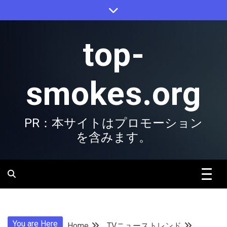
Skip
to
content
top-
smokes.org
PR：本サイトはプロモーション
を含みます。
You are Here
Home
TVニューストレンド