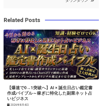
ダウンタウン
o
r
e
in
ナ
o
s
ビ
k
t
Related Posts
ゲ
ー
シ
ョ
ン
【爆速で0→1突破へ】AI × 誕生日占い鑑定書
作成バイブル～稼ぎに特化した副業ネット占
いビジネス
2026年8月4日