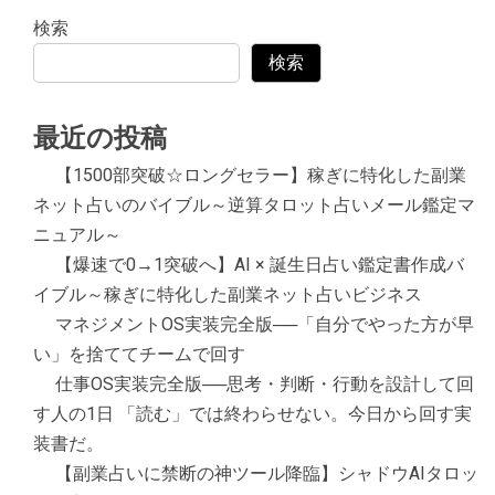
検索
検索
最近の投稿
【1500部突破☆ロングセラー】稼ぎに特化した副業
ネット占いのバイブル～逆算タロット占いメール鑑定マ
ニュアル～
【爆速で0→1突破へ】AI × 誕生日占い鑑定書作成バ
イブル～稼ぎに特化した副業ネット占いビジネス
マネジメントOS実装完全版──「自分でやった方が早
い」を捨ててチームで回す
仕事OS実装完全版──思考・判断・行動を設計して回
す人の1日 「読む」では終わらせない。今日から回す実
装書だ。
【副業占いに禁断の神ツール降臨】シャドウAIタロッ