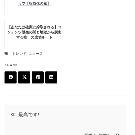
ップ【収益化の鬼】
【あなたは確実に搾取される】コ
ンテンツ販売の闇と地獄から脱出
する唯一の成功ルート
トレンド
,
ニュース
SHARE
F
T
P
L
a
w
in
in
c
it
t
k
投
最高です!
e
t
e
e
稿
b
e
r
d