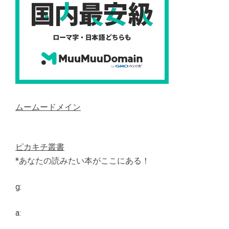
ムームードメイン
ピカキチ叢書
*あなたの読みたい本がここにある！
g:
a: