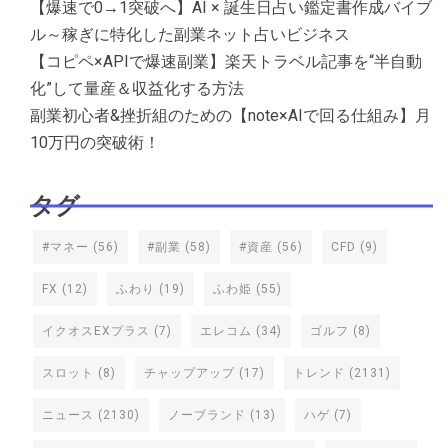
【爆速で0→1突破へ】AI × 誕生日占い鑑定書作成バイブ
ル～稼ぎに特化した副業ネット占いビジネス
【コピペ×APIで爆速副業】楽天トラベル記事を“半自動
化”して量産＆収益化する方法
副業初心者&挫折組のための【note×AIで回る仕組み】月
10万円の突破術！
タグ
#マネー
(56)
#副業
(58)
#資産
(56)
CFD
(9)
FX
(12)
ふわり
(19)
ふわ姫
(55)
イクオスEXプラス
(7)
エレコム
(34)
ゴルフ
(8)
スロット
(8)
チャップアップ
(17)
トレンド
(2131)
ニュース
(2130)
ノーブランド
(13)
ハゲ
(7)