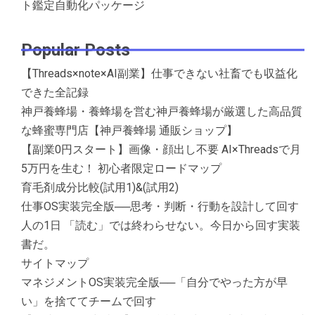
ト鑑定自動化パッケージ
Popular Posts
【Threads×note×AI副業】仕事できない社畜でも収益化
できた全記録
神戸養蜂場・養蜂場を営む神戸養蜂場が厳選した高品質
な蜂蜜専門店【神戸養蜂場 通販ショップ】
【副業0円スタート】画像・顔出し不要 AI×Threadsで月
5万円を生む！ 初心者限定ロードマップ
育毛剤成分比較(試用1)&(試用2)
仕事OS実装完全版──思考・判断・行動を設計して回す
人の1日 「読む」では終わらせない。今日から回す実装
書だ。
サイトマップ
マネジメントOS実装完全版──「自分でやった方が早
い」を捨ててチームで回す