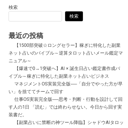
検索
検索
最近の投稿
【1500部突破☆ロングセラー】稼ぎに特化した副業
ネット占いのバイブル～逆算タロット占いメール鑑定マ
ニュアル～
【爆速で0→1突破へ】AI × 誕生日占い鑑定書作成バ
イブル～稼ぎに特化した副業ネット占いビジネス
マネジメントOS実装完全版──「自分でやった方が早
い」を捨ててチームで回す
仕事OS実装完全版──思考・判断・行動を設計して回
す人の1日 「読む」では終わらせない。今日から回す実
装書だ。
【副業占いに禁断の神ツール降臨】シャドウAIタロッ