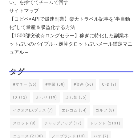
い」を捨ててチームで回す
サイトマップ
【コピペ×APIで爆速副業】楽天トラベル記事を“半自動
化”して量産＆収益化する方法
【1500部突破☆ロングセラー】稼ぎに特化した副業ネ
ット占いのバイブル～逆算タロット占いメール鑑定マニ
ュアル～
タグ
#マネー
(56)
#副業
(58)
#資産
(56)
CFD
(9)
FX
(12)
ふわり
(19)
ふわ姫
(55)
イクオスEXプラス
(7)
エレコム
(34)
ゴルフ
(8)
スロット
(8)
チャップアップ
(17)
トレンド
(2131)
ニュース
(2130)
ノーブランド
(13)
ハゲ
(7)