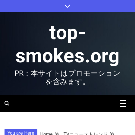
Skip
to
content
top-
smokes.org
PR：本サイトはプロモーション
を含みます。
You are Here
Home
TVニューストレンド