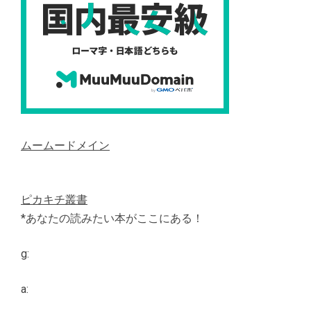
ムームードメイン
ピカキチ叢書
*あなたの読みたい本がここにある！
g:
a: