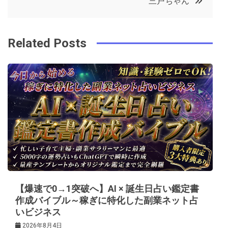
三戸ちゃん
o
r
e
in
ナ
o
s
ビ
k
t
Related Posts
ゲ
ー
シ
ョ
ン
【爆速で0→1突破へ】AI × 誕生日占い鑑定書
作成バイブル～稼ぎに特化した副業ネット占
いビジネス
2026年8月4日