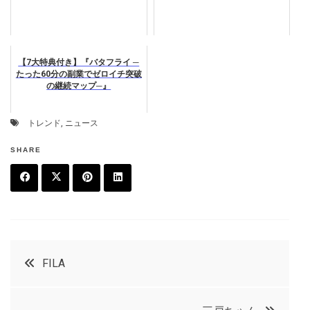
【7大特典付き】『バタフライ ─
たった60分の副業でゼロイチ突破
の継続マップ─』
トレンド
,
ニュース
SHARE
F
T
P
L
a
w
in
in
c
it
t
k
投
FILA
e
t
e
e
稿
b
e
r
d