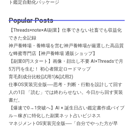
ト鑑定自動化パッケージ
Popular Posts
【Threads×note×AI副業】仕事できない社畜でも収益化
できた全記録
神戸養蜂場・養蜂場を営む神戸養蜂場が厳選した高品質
な蜂蜜専門店【神戸養蜂場 通販ショップ】
【副業0円スタート】画像・顔出し不要 AI×Threadsで月
5万円を生む！ 初心者限定ロードマップ
育毛剤成分比較(試用1)&(試用2)
仕事OS実装完全版──思考・判断・行動を設計して回す
人の1日 「読む」では終わらせない。今日から回す実装
書だ。
【爆速で0→1突破へ】AI × 誕生日占い鑑定書作成バイブ
ル～稼ぎに特化した副業ネット占いビジネス
マネジメントOS実装完全版──「自分でやった方が早