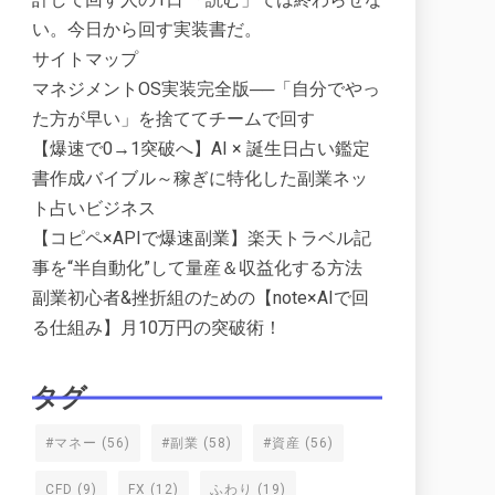
い。今日から回す実装書だ。
サイトマップ
マネジメントOS実装完全版──「自分でやっ
た方が早い」を捨ててチームで回す
【爆速で0→1突破へ】AI × 誕生日占い鑑定
書作成バイブル～稼ぎに特化した副業ネッ
ト占いビジネス
【コピペ×APIで爆速副業】楽天トラベル記
事を“半自動化”して量産＆収益化する方法
副業初心者&挫折組のための【note×AIで回
る仕組み】月10万円の突破術！
タグ
#マネー
(56)
#副業
(58)
#資産
(56)
CFD
(9)
FX
(12)
ふわり
(19)