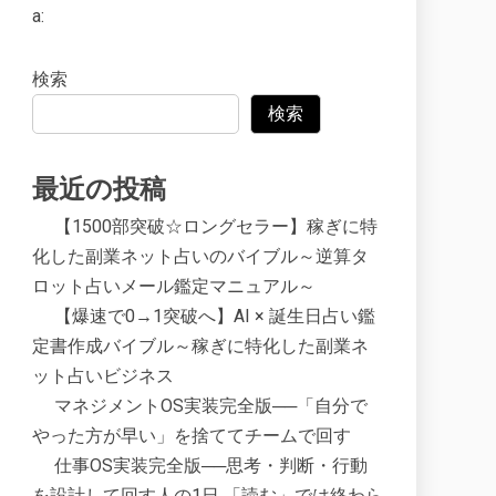
a:
検索
検索
最近の投稿
【1500部突破☆ロングセラー】稼ぎに特
化した副業ネット占いのバイブル～逆算タ
ロット占いメール鑑定マニュアル～
【爆速で0→1突破へ】AI × 誕生日占い鑑
定書作成バイブル～稼ぎに特化した副業ネ
ット占いビジネス
マネジメントOS実装完全版──「自分で
やった方が早い」を捨ててチームで回す
仕事OS実装完全版──思考・判断・行動
を設計して回す人の1日 「読む」では終わら