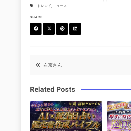
トレンド
,
ニュース
SHARE
F
T
P
L
a
w
in
in
c
it
t
k
投
右京さん
e
t
e
e
稿
b
e
r
d
Related Posts
o
r
e
in
ナ
o
s
ビ
k
t
ゲ