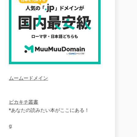
ムームードメイン
ピカキチ叢書
*あなたの読みたい本がここにある！
g: