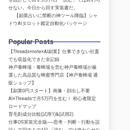
せない。今日から回す実装書だ。
【副業占いに禁断の神ツール降臨】シャ
ドウAIタロット鑑定自動化パッケージ
Popular Posts
【Threads×note×AI副業】仕事できない社畜
でも収益化できた全記録
神戸養蜂場・養蜂場を営む神戸養蜂場が厳
選した高品質な蜂蜜専門店【神戸養蜂場 通
販ショップ】
【副業0円スタート】画像・顔出し不要
AI×Threadsで月5万円を生む！ 初心者限定
ロードマップ
育毛剤成分比較(試用1)&(試用2)
仕事OS実装完全版──思考・判断・行動を設
計して回す人の1日 「読む」では終わらせな