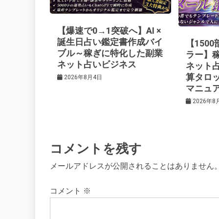
ー
【爆速で0→1突破へ】AI ×
シ
誕生日占い鑑定書作成バイ
【150
ブル～稼ぎに特化した副業
ラー】
ネット占いビジネス
ネット
ョ
算タロ
2026年8月4日
マニュ
ン
2026年8
コメントを残す
メールアドレスが公開されることはありません
コメント
※