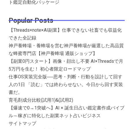
ト鑑定自動化パッケージ
Popular Posts
【Threads×note×AI副業】仕事できない社畜でも収益化
できた全記録
神戸養蜂場・養蜂場を営む神戸養蜂場が厳選した高品質
な蜂蜜専門店【神戸養蜂場 通販ショップ】
【副業0円スタート】画像・顔出し不要 AI×Threadsで月
5万円を生む！ 初心者限定ロードマップ
仕事OS実装完全版──思考・判断・行動を設計して回す
人の1日 「読む」では終わらせない。今日から回す実装
書だ。
育毛剤成分比較(試用1)&(試用2)
【爆速で0→1突破へ】AI × 誕生日占い鑑定書作成バイブ
ル～稼ぎに特化した副業ネット占いビジネス
サイトマップ