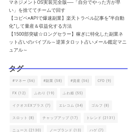
マネジメントOS実装完全版──「自分でやった方が早
い」を捨ててチームで回す
【コピペ×APIで爆速副業】楽天トラベル記事を“半自動
化”して量産＆収益化する方法
【1500部突破☆ロングセラー】稼ぎに特化した副業ネ
ット占いのバイブル～逆算タロット占いメール鑑定マニ
ュアル～
タグ
#マネー
(56)
#副業
(58)
#資産
(56)
CFD
(9)
FX
(12)
ふわり
(19)
ふわ姫
(55)
イクオスEXプラス
(7)
エレコム
(34)
ゴルフ
(8)
スロット
(8)
チャップアップ
(17)
トレンド
(2131)
ニュース
(2130)
ノーブランド
(13)
ハゲ
(7)