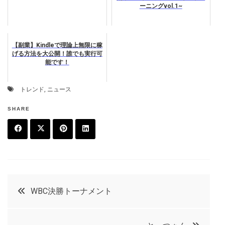
ーニングvol.1~
【副業】Kindleで理論上無限に稼
げる方法を大公開！誰でも実行可
能です！
トレンド
,
ニュース
SHARE
F
T
P
L
a
w
in
in
c
it
t
k
投
WBC決勝トーナメント
e
t
e
e
稿
b
e
r
d