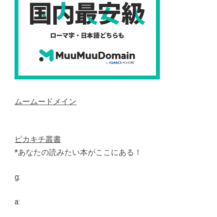
ムームードメイン
ピカキチ叢書
*あなたの読みたい本がここにある！
g:
a: