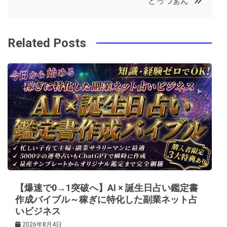
とっつぁん
o
r
e
in
ナ
o
s
ビ
k
t
Related Posts
ゲ
ー
シ
ョ
ン
【爆速で0→1突破へ】AI × 誕生日占い鑑定書
作成バイブル～稼ぎに特化した副業ネット占
いビジネス
2026年8月4日