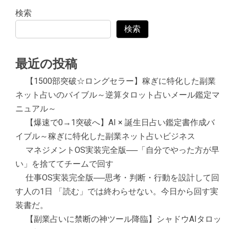
検索
検索
最近の投稿
【1500部突破☆ロングセラー】稼ぎに特化した副業
ネット占いのバイブル～逆算タロット占いメール鑑定マ
ニュアル～
【爆速で0→1突破へ】AI × 誕生日占い鑑定書作成バ
イブル～稼ぎに特化した副業ネット占いビジネス
マネジメントOS実装完全版──「自分でやった方が早
い」を捨ててチームで回す
仕事OS実装完全版──思考・判断・行動を設計して回
す人の1日 「読む」では終わらせない。今日から回す実
装書だ。
【副業占いに禁断の神ツール降臨】シャドウAIタロッ