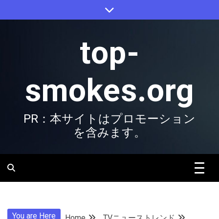
Skip
to
content
top-
smokes.org
PR：本サイトはプロモーション
を含みます。
You are Here
Home
TVニューストレンド