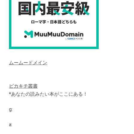
ムームードメイン
ピカキチ叢書
*あなたの読みたい本がここにある！
g:
a: