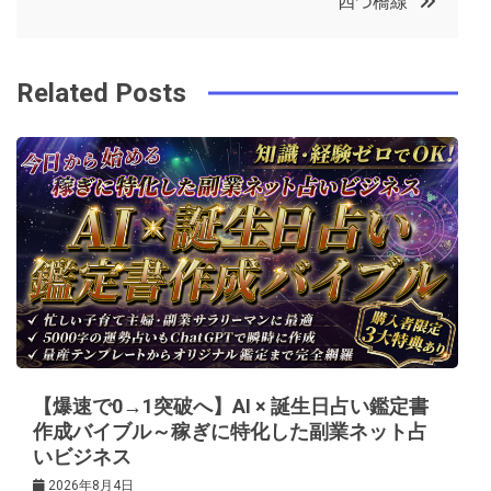
四つ橋線
o
r
e
in
ナ
o
s
ビ
k
t
Related Posts
ゲ
ー
シ
ョ
ン
【爆速で0→1突破へ】AI × 誕生日占い鑑定書
作成バイブル～稼ぎに特化した副業ネット占
いビジネス
2026年8月4日