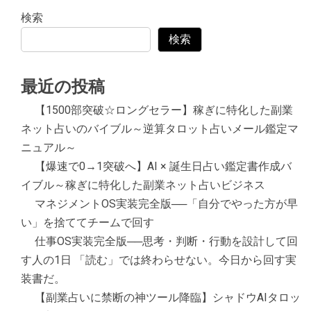
検索
検索
最近の投稿
【1500部突破☆ロングセラー】稼ぎに特化した副業
ネット占いのバイブル～逆算タロット占いメール鑑定マ
ニュアル～
【爆速で0→1突破へ】AI × 誕生日占い鑑定書作成バ
イブル～稼ぎに特化した副業ネット占いビジネス
マネジメントOS実装完全版──「自分でやった方が早
い」を捨ててチームで回す
仕事OS実装完全版──思考・判断・行動を設計して回
す人の1日 「読む」では終わらせない。今日から回す実
装書だ。
【副業占いに禁断の神ツール降臨】シャドウAIタロッ