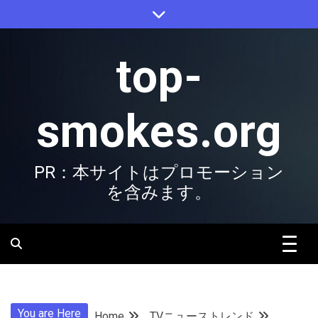
Skip
to
content
top-
smokes.org
PR：本サイトはプロモーション
を含みます。
You are Here
Home
TVニューストレンド