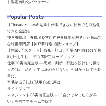
ト鑑定自動化パッケージ
Popular Posts
【Threads×note×AI副業】仕事できない社畜でも収益化
できた全記録
神戸養蜂場・養蜂場を営む神戸養蜂場が厳選した高品質
な蜂蜜専門店【神戸養蜂場 通販ショップ】
【副業0円スタート】画像・顔出し不要 AI×Threadsで月
5万円を生む！ 初心者限定ロードマップ
仕事OS実装完全版──思考・判断・行動を設計して回す
人の1日 「読む」では終わらせない。今日から回す実装
書だ。
育毛剤成分比較(試用1)&(試用2)
サイトマップ
マネジメントOS実装完全版──「自分でやった方が早
い」を捨ててチームで回す