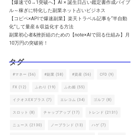
【爆速で0→1突破へ】AI × 誕生日占い鑑定書作成バイブ
ル～稼ぎに特化した副業ネット占いビジネス
【コピペ×APIで爆速副業】楽天トラベル記事を“半自動
化”して量産＆収益化する方法
副業初心者&挫折組のための【note×AIで回る仕組み】月
10万円の突破術！
タグ
#マネー
(56)
#副業
(58)
#資産
(56)
CFD
(9)
FX
(12)
ふわり
(19)
ふわ姫
(55)
イクオスEXプラス
(7)
エレコム
(34)
ゴルフ
(8)
スロット
(8)
チャップアップ
(17)
トレンド
(2131)
ニュース
(2130)
ノーブランド
(13)
ハゲ
(7)