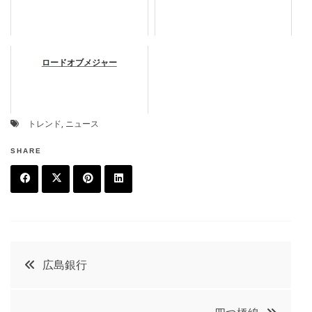
ロードオブメジャー
トレンド
,
ニュース
SHARE
F
T
P
L
a
w
in
in
c
it
t
k
投
広島銀行
e
t
e
e
稿
b
e
r
d