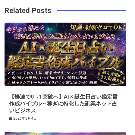
ビ
k
t
Related Posts
ゲ
ー
シ
ョ
ン
【爆速で0→1突破へ】AI × 誕生日占い鑑定書
作成バイブル～稼ぎに特化した副業ネット占
いビジネス
2026年8月4日