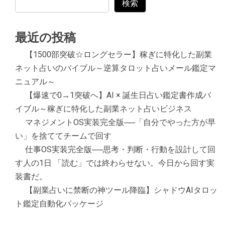
検索
最近の投稿
【1500部突破☆ロングセラー】稼ぎに特化した副業
ネット占いのバイブル～逆算タロット占いメール鑑定マ
ニュアル～
【爆速で0→1突破へ】AI × 誕生日占い鑑定書作成バ
イブル～稼ぎに特化した副業ネット占いビジネス
マネジメントOS実装完全版──「自分でやった方が早
い」を捨ててチームで回す
仕事OS実装完全版──思考・判断・行動を設計して回
す人の1日 「読む」では終わらせない。今日から回す実
装書だ。
【副業占いに禁断の神ツール降臨】シャドウAIタロッ
ト鑑定自動化パッケージ