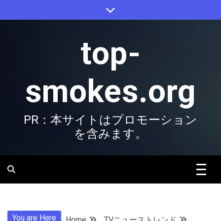
Skip
to
content
top-
smokes.org
PR：本サイトはプロモーション
を含みます。
You are Here
Home
TVニューストレンド