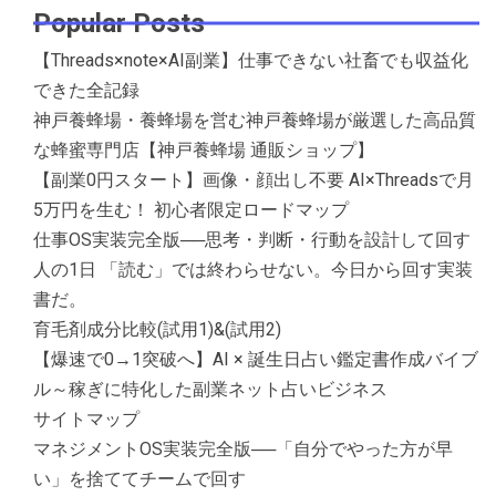
Popular Posts
【Threads×note×AI副業】仕事できない社畜でも収益化
できた全記録
神戸養蜂場・養蜂場を営む神戸養蜂場が厳選した高品質
な蜂蜜専門店【神戸養蜂場 通販ショップ】
【副業0円スタート】画像・顔出し不要 AI×Threadsで月
5万円を生む！ 初心者限定ロードマップ
仕事OS実装完全版──思考・判断・行動を設計して回す
人の1日 「読む」では終わらせない。今日から回す実装
書だ。
育毛剤成分比較(試用1)&(試用2)
【爆速で0→1突破へ】AI × 誕生日占い鑑定書作成バイブ
ル～稼ぎに特化した副業ネット占いビジネス
サイトマップ
マネジメントOS実装完全版──「自分でやった方が早
い」を捨ててチームで回す