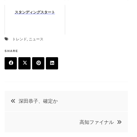
スタンディングスタート
トレンド
,
ニュース
SHARE
F
T
P
L
a
w
in
in
c
it
t
k
投
深田恭子、確定か
e
t
e
e
稿
b
e
r
d
高知ファイナル
o
r
e
in
ナ
o
s