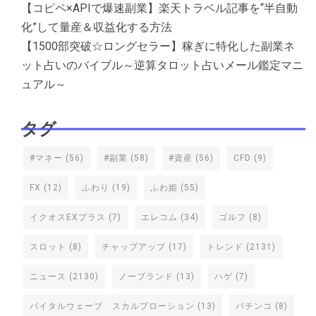
【コピペ×APIで爆速副業】楽天トラベル記事を“半自動
化”して量産＆収益化する方法
【1500部突破☆ロングセラー】稼ぎに特化した副業ネ
ット占いのバイブル～逆算タロット占いメール鑑定マニ
ュアル～
タグ
#マネー
(56)
#副業
(58)
#資産
(56)
CFD
(9)
FX
(12)
ふわり
(19)
ふわ姫
(55)
イクオスEXプラス
(7)
エレコム
(34)
ゴルフ
(8)
スロット
(8)
チャップアップ
(17)
トレンド
(2131)
ニュース
(2130)
ノーブランド
(13)
ハゲ
(7)
バイタルウェーブ スカルプローション
(13)
パチンコ
(8)