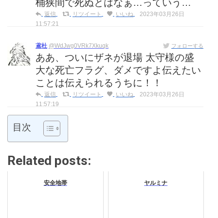
桶狭間で死ぬとはなぁ…っていう…
返信
リツイート
いいね
2023年03月26日
11:57:21
鳶杜
@WdJwg0VRk7Xkuqk
フォローする
ああ、ついにザネが退場 太守様の盛
大な死亡フラグ、ダメですよ伝えたい
ことは伝えられるうちに！！
返信
リツイート
いいね
2023年03月26日
11:57:19
目次
Related posts:
安全地帯
ヤルミナ