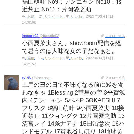
福山萌叶 No9：デンニャン No10：接
近禁止 No11：片岡愛之助
返信
リツイート
いいね
2023年03月14日
14:30:08
inosato02
@inosato02
フォローする
小西夏菜実さん、showroom配信を経
て思うのは大味な女の子だなぁと。
返信
リツイート
いいね
2023年03月14日
14:29:53
yかめ
@ykamegm
フォローする
土用の丑の日で不味くなる前に鰻を食
わなきゃ 1Blessing 2彗星の空 3平賀源
内 4デンニャン 5バネP 6OKAESHI 7
フリスク 8福山萌叶 9小西夏菜実 10接
近禁止 11ジョングク 12片岡愛之助 13
清宮レイ 14糸井アナ 15田沼意次 16ハ
ンドモデル 17貫地谷しほり 18地球防