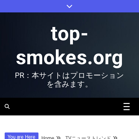
Skip
to
content
top-
smokes.org
PR：本サイトはプロモーション
を含みます。
You are Here
Home
TVニューストレンド