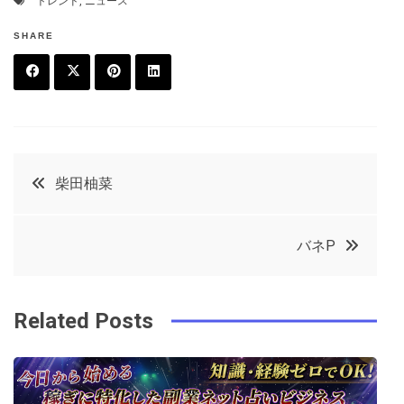
トレンド
,
ニュース
SHARE
F
T
P
L
a
w
in
in
c
it
t
k
投
柴田柚菜
e
t
e
e
稿
b
e
r
d
バネP
o
r
e
in
ナ
o
s
ビ
k
t
Related Posts
ゲ