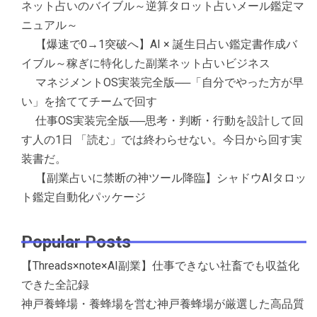
ネット占いのバイブル～逆算タロット占いメール鑑定マ
ニュアル～
【爆速で0→1突破へ】AI × 誕生日占い鑑定書作成バ
イブル～稼ぎに特化した副業ネット占いビジネス
マネジメントOS実装完全版──「自分でやった方が早
い」を捨ててチームで回す
仕事OS実装完全版──思考・判断・行動を設計して回
す人の1日 「読む」では終わらせない。今日から回す実
装書だ。
【副業占いに禁断の神ツール降臨】シャドウAIタロッ
ト鑑定自動化パッケージ
Popular Posts
【Threads×note×AI副業】仕事できない社畜でも収益化
できた全記録
神戸養蜂場・養蜂場を営む神戸養蜂場が厳選した高品質