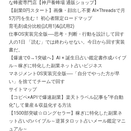
な蜂蜜専門店【神戸養蜂場 通販ショップ】
【副業0円スタート】画像・顔出し不要 AI×Threadsで月
5万円を生む！ 初心者限定ロードマップ
育毛剤成分比較(試用1)&(試用2)
仕事OS実装完全版──思考・判断・行動を設計して回す
人の1日 「読む」では終わらせない。今日から回す実装
書だ。
【爆速で0→1突破へ】AI × 誕生日占い鑑定書作成バイブ
ル～稼ぎに特化した副業ネット占いビジネス
マネジメントOS実装完全版──「自分でやった方が早
い」を捨ててチームで回す
サイトマップ
【コピペ×APIで爆速副業】楽天トラベル記事を“半自動
化”して量産＆収益化する方法
【1500部突破☆ロングセラー】稼ぎに特化した副業ネ
ット占いのバイブル～逆算タロット占いメール鑑定マニ
ュアル～