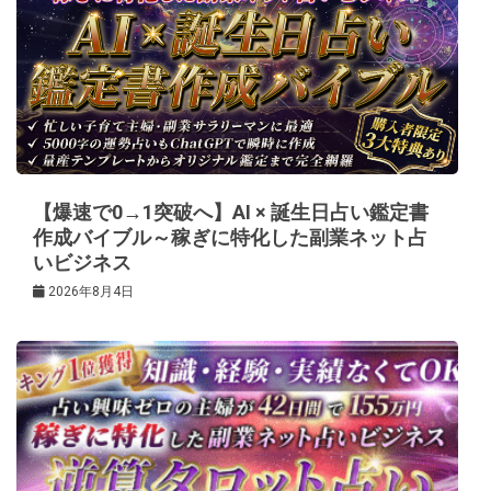
ー
シ
ョ
ン
【爆速で0→1突破へ】AI × 誕生日占い鑑定書
作成バイブル～稼ぎに特化した副業ネット占
いビジネス
2026年8月4日