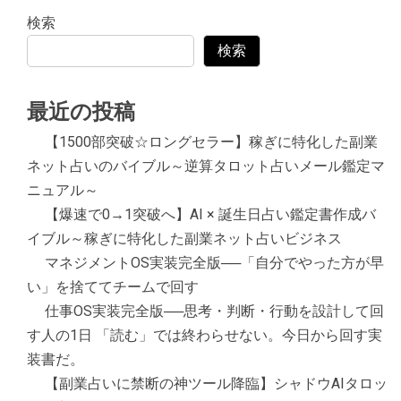
検索
検索
最近の投稿
【1500部突破☆ロングセラー】稼ぎに特化した副業
ネット占いのバイブル～逆算タロット占いメール鑑定マ
ニュアル～
【爆速で0→1突破へ】AI × 誕生日占い鑑定書作成バ
イブル～稼ぎに特化した副業ネット占いビジネス
マネジメントOS実装完全版──「自分でやった方が早
い」を捨ててチームで回す
仕事OS実装完全版──思考・判断・行動を設計して回
す人の1日 「読む」では終わらせない。今日から回す実
装書だ。
【副業占いに禁断の神ツール降臨】シャドウAIタロッ