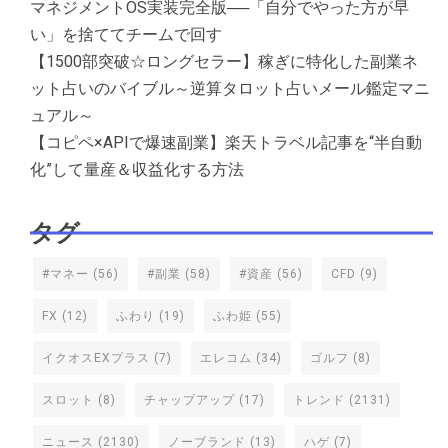
マネジメントOS実装完全版──「自分でやった方が早
い」を捨ててチームで回す
【1500部突破☆ロングセラー】稼ぎに特化した副業ネ
ット占いのバイブル～逆算タロット占いメール鑑定マニ
ュアル～
【コピペ×APIで爆速副業】楽天トラベル記事を“半自動
化”して量産＆収益化する方法
タグ
#マネー
(56)
#副業
(58)
#資産
(56)
CFD
(9)
FX
(12)
ふわり
(19)
ふわ姫
(55)
イクオスEXプラス
(7)
エレコム
(34)
ゴルフ
(8)
スロット
(8)
チャップアップ
(17)
トレンド
(2131)
ニュース
(2130)
ノーブランド
(13)
ハゲ
(7)