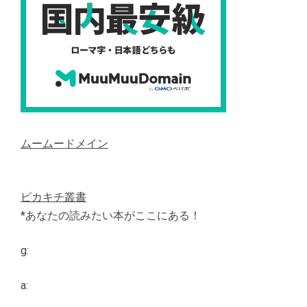
ムームードメイン
ピカキチ叢書
*あなたの読みたい本がここにある！
g:
a: