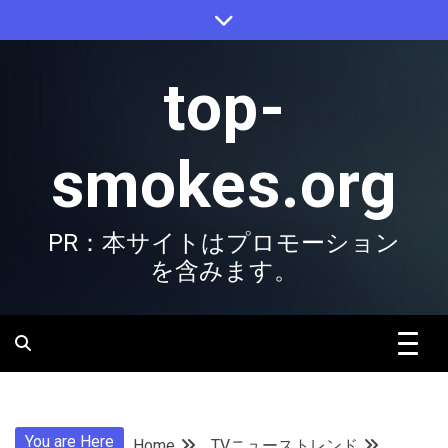
Skip
to
content
top-
smokes.org
PR：本サイトはプロモーション
を含みます。
You are Here
Home
TVニューストレンド