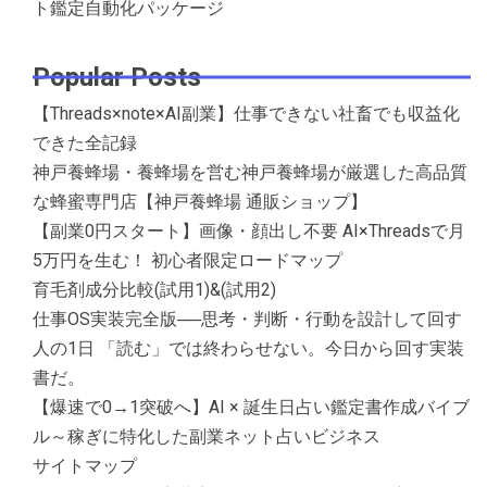
ト鑑定自動化パッケージ
Popular Posts
【Threads×note×AI副業】仕事できない社畜でも収益化
できた全記録
神戸養蜂場・養蜂場を営む神戸養蜂場が厳選した高品質
な蜂蜜専門店【神戸養蜂場 通販ショップ】
【副業0円スタート】画像・顔出し不要 AI×Threadsで月
5万円を生む！ 初心者限定ロードマップ
育毛剤成分比較(試用1)&(試用2)
仕事OS実装完全版──思考・判断・行動を設計して回す
人の1日 「読む」では終わらせない。今日から回す実装
書だ。
【爆速で0→1突破へ】AI × 誕生日占い鑑定書作成バイブ
ル～稼ぎに特化した副業ネット占いビジネス
サイトマップ