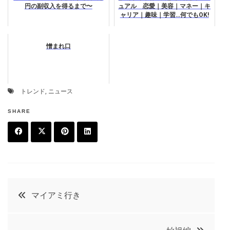
円の副収入を得るまで〜
ュアル 恋愛｜美容｜マネー｜キ
ャリア｜趣味｜学習…何でもOK!
憎まれ口
トレンド
,
ニュース
SHARE
F
T
P
L
a
w
in
in
c
it
t
k
投
マイアミ行き
e
t
e
e
稿
b
e
r
d