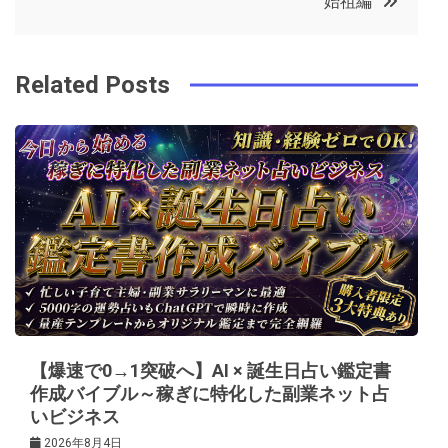
始祖編
o
r
e
in
ナ
o
s
ビ
k
t
Related Posts
ゲ
ー
シ
ョ
ン
【爆速で0→1突破へ】AI × 誕生日占い鑑定書
作成バイブル～稼ぎに特化した副業ネット占
いビジネス
2026年8月4日