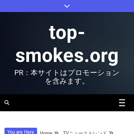
Skip
to
content
top-
smokes.org
PR：本サイトはプロモーション
を含みます。
You are Here
Home
TVニューストレンド