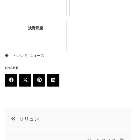
浅野邪魔
トレンド
,
ニュース
SHARE
F
T
P
L
a
w
in
in
c
it
t
k
投
ソリュン
e
t
e
e
稿
b
e
r
d