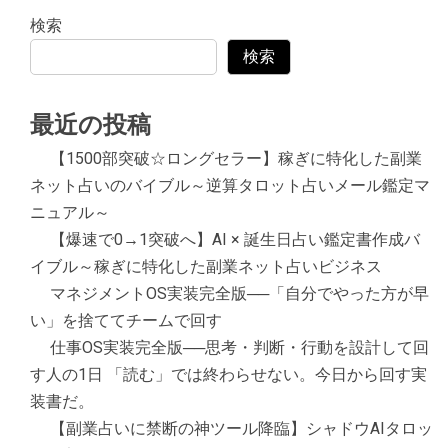
検索
検索
最近の投稿
【1500部突破☆ロングセラー】稼ぎに特化した副業
ネット占いのバイブル～逆算タロット占いメール鑑定マ
ニュアル～
【爆速で0→1突破へ】AI × 誕生日占い鑑定書作成バ
イブル～稼ぎに特化した副業ネット占いビジネス
マネジメントOS実装完全版──「自分でやった方が早
い」を捨ててチームで回す
仕事OS実装完全版──思考・判断・行動を設計して回
す人の1日 「読む」では終わらせない。今日から回す実
装書だ。
【副業占いに禁断の神ツール降臨】シャドウAIタロッ