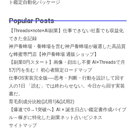
ト鑑定自動化パッケージ
Popular Posts
【Threads×note×AI副業】仕事できない社畜でも収益化
できた全記録
神戸養蜂場・養蜂場を営む神戸養蜂場が厳選した高品質
な蜂蜜専門店【神戸養蜂場 通販ショップ】
【副業0円スタート】画像・顔出し不要 AI×Threadsで月
5万円を生む！ 初心者限定ロードマップ
仕事OS実装完全版──思考・判断・行動を設計して回す
人の1日 「読む」では終わらせない。今日から回す実装
書だ。
育毛剤成分比較(試用1)&(試用2)
【爆速で0→1突破へ】AI × 誕生日占い鑑定書作成バイブ
ル～稼ぎに特化した副業ネット占いビジネス
サイトマップ