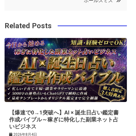
ポールスミス
o
r
e
in
ナ
o
s
ビ
k
t
Related Posts
ゲ
ー
シ
ョ
ン
【爆速で0→1突破へ】AI × 誕生日占い鑑定書
作成バイブル～稼ぎに特化した副業ネット占
いビジネス
2026年8月4日