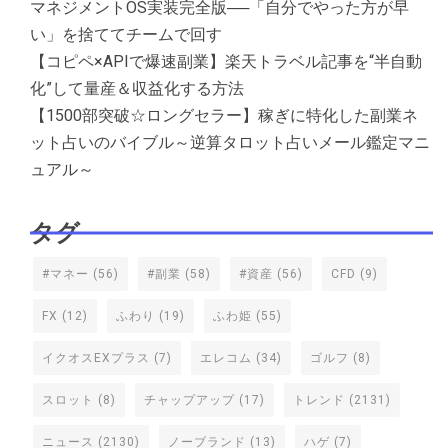
マネジメントOS実装完全版──「自分でやった方が早
い」を捨ててチームで回す
【コピペ×APIで爆速副業】楽天トラベル記事を“半自動
化”して量産＆収益化する方法
【1500部突破☆ロングセラー】稼ぎに特化した副業ネ
ット占いのバイブル～逆算タロット占いメール鑑定マニ
ュアル～
タグ
#マネー
(56)
#副業
(58)
#資産
(56)
CFD
(9)
FX
(12)
ふわり
(19)
ふわ姫
(55)
イクオスEXプラス
(7)
エレコム
(34)
ゴルフ
(8)
スロット
(8)
チャップアップ
(17)
トレンド
(2131)
ニュース
(2130)
ノーブランド
(13)
ハゲ
(7)