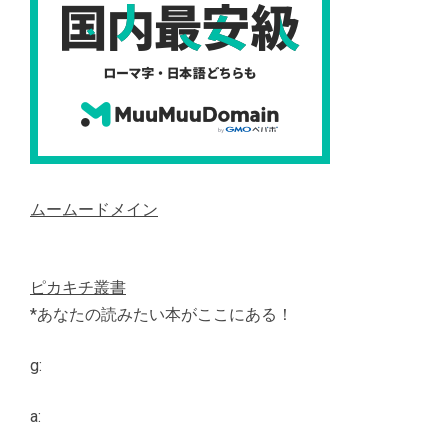
ムームードメイン
ピカキチ叢書
*あなたの読みたい本がここにある！
g:
a: