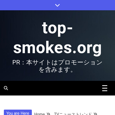
Skip
to
content
top-
smokes.org
PR：本サイトはプロモーション
を含みます。
You are Here
Home
TVニューストレンド