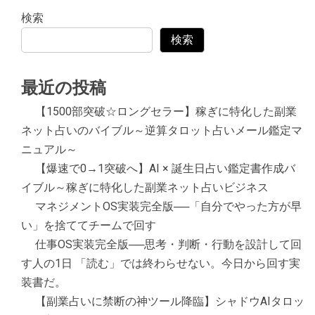
検索
検索
最近の投稿
【1500部突破☆ロングセラー】稼ぎに特化した副業
ネット占いのバイブル～逆算タロット占いメール鑑定マ
ニュアル～
【爆速で0→1突破へ】AI × 誕生日占い鑑定書作成バ
イブル～稼ぎに特化した副業ネット占いビジネス
マネジメントOS実装完全版──「自分でやった方が早
い」を捨ててチームで回す
仕事OS実装完全版──思考・判断・行動を設計して回
す人の1日 「読む」では終わらせない。今日から回す実
装書だ。
【副業占いに禁断の神ツール降臨】シャドウAIタロッ