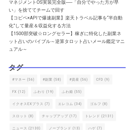
マネジメントOS実装完全版──「自分でやった方が早
い」を捨ててチームで回す
【コピペ×APIで爆速副業】楽天トラベル記事を“半自動
化”して量産＆収益化する方法
【1500部突破☆ロングセラー】稼ぎに特化した副業ネ
ット占いのバイブル～逆算タロット占いメール鑑定マニ
ュアル～
タグ
#マネー
(56)
#副業
(58)
#資産
(56)
CFD
(9)
FX
(12)
ふわり
(19)
ふわ姫
(55)
イクオスEXプラス
(7)
エレコム
(34)
ゴルフ
(8)
スロット
(8)
チャップアップ
(17)
トレンド
(2131)
ニュース
(2130)
ノーブランド
(13)
ハゲ
(7)