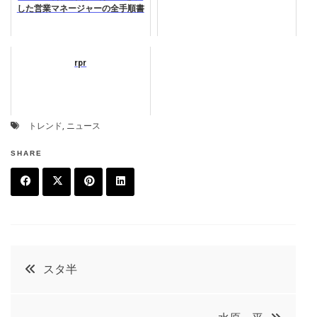
した営業マネージャーの全手順書
rpr
トレンド
,
ニュース
SHARE
F
T
P
L
a
w
in
in
c
it
t
k
投
スタ半
e
t
e
e
稿
b
e
r
d