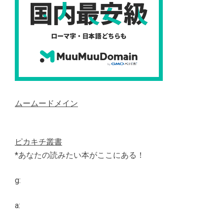
ムームードメイン
ピカキチ叢書
*あなたの読みたい本がここにある！
g:
a: