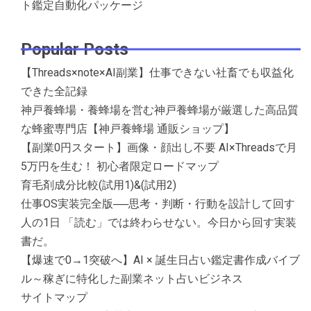
ト鑑定自動化パッケージ
Popular Posts
【Threads×note×AI副業】仕事できない社畜でも収益化
できた全記録
神戸養蜂場・養蜂場を営む神戸養蜂場が厳選した高品質
な蜂蜜専門店【神戸養蜂場 通販ショップ】
【副業0円スタート】画像・顔出し不要 AI×Threadsで月
5万円を生む！ 初心者限定ロードマップ
育毛剤成分比較(試用1)&(試用2)
仕事OS実装完全版──思考・判断・行動を設計して回す
人の1日 「読む」では終わらせない。今日から回す実装
書だ。
【爆速で0→1突破へ】AI × 誕生日占い鑑定書作成バイブ
ル～稼ぎに特化した副業ネット占いビジネス
サイトマップ