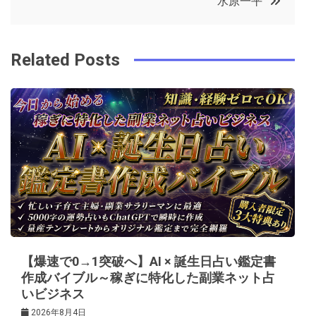
水原一平
o
r
e
in
ナ
o
s
ビ
k
t
Related Posts
ゲ
ー
シ
ョ
ン
【爆速で0→1突破へ】AI × 誕生日占い鑑定書
作成バイブル～稼ぎに特化した副業ネット占
いビジネス
2026年8月4日