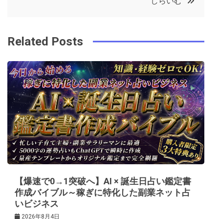
しらいむ
o
r
e
in
ナ
o
s
ビ
k
t
Related Posts
ゲ
ー
シ
ョ
ン
【爆速で0→1突破へ】AI × 誕生日占い鑑定書
作成バイブル～稼ぎに特化した副業ネット占
いビジネス
2026年8月4日