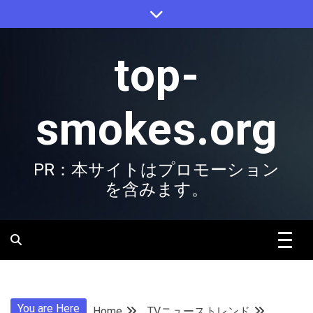
Skip
to
content
top-
smokes.org
PR：本サイトはプロモーション
を含みます。
You are Here
Home
TVニューストレンド