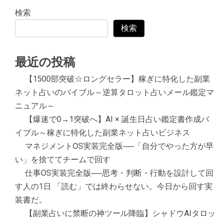
検索
検索
最近の投稿
【1500部突破☆ロングセラー】稼ぎに特化した副業
ネット占いのバイブル～逆算タロット占いメール鑑定マ
ニュアル～
【爆速で0→1突破へ】AI × 誕生日占い鑑定書作成バ
イブル～稼ぎに特化した副業ネット占いビジネス
マネジメントOS実装完全版──「自分でやった方が早
い」を捨ててチームで回す
仕事OS実装完全版──思考・判断・行動を設計して回
す人の1日 「読む」では終わらせない。今日から回す実
装書だ。
【副業占いに禁断の神ツール降臨】シャドウAIタロッ