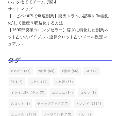
い」を捨ててチームで回す
サイトマップ
【コピペ×APIで爆速副業】楽天トラベル記事を“半自動
化”して量産＆収益化する方法
【1500部突破☆ロングセラー】稼ぎに特化した副業ネ
ット占いのバイブル～逆算タロット占いメール鑑定マニ
ュアル～
タグ
#マネー
(56)
#副業
(58)
#資産
(56)
CFD
(9)
FX
(12)
ふわり
(19)
ふわ姫
(55)
イクオスEXプラス
(7)
エレコム
(34)
ゴルフ
(8)
スロット
(8)
チャップアップ
(17)
トレンド
(2131)
ニュース
(2130)
ノーブランド
(13)
ハゲ
(7)