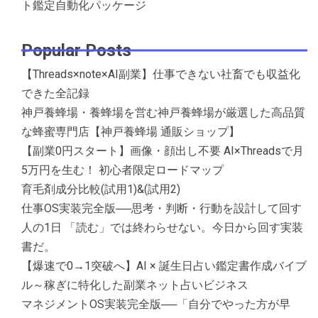
ト鑑定自動化パッケージ
Popular Posts
【Threads×note×AI副業】仕事できない社畜でも収益化
できた全記録
神戸養蜂場・養蜂場を営む神戸養蜂場が厳選した高品質
な蜂蜜専門店【神戸養蜂場 通販ショップ】
【副業0円スタート】画像・顔出し不要 AI×Threadsで月
5万円を生む！ 初心者限定ロードマップ
育毛剤成分比較(試用1)&(試用2)
仕事OS実装完全版──思考・判断・行動を設計して回す
人の1日 「読む」では終わらせない。今日から回す実装
書だ。
【爆速で0→1突破へ】AI × 誕生日占い鑑定書作成バイブ
ル～稼ぎに特化した副業ネット占いビジネス
マネジメントOS実装完全版──「自分でやった方が早