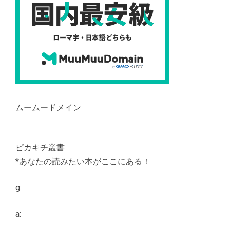
ムームードメイン
ピカキチ叢書
*あなたの読みたい本がここにある！
g:
a: