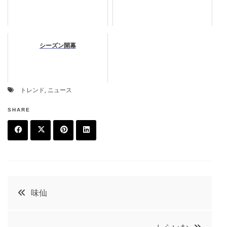
シーズン開幕
トレンド
,
ニュース
SHARE
F
T
P
L
a
w
in
in
c
it
t
k
投
味仙
e
t
e
e
稿
b
e
r
d