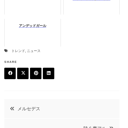
アンデッドガール
トレンド
,
ニュース
SHARE
F
T
P
L
a
w
in
in
c
it
t
k
投
メルセデス
e
t
e
e
稿
b
e
r
d