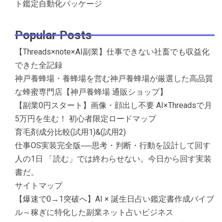
ト鑑定自動化パッケージ
Popular Posts
【Threads×note×AI副業】仕事できない社畜でも収益化
できた全記録
神戸養蜂場・養蜂場を営む神戸養蜂場が厳選した高品質
な蜂蜜専門店【神戸養蜂場 通販ショップ】
【副業0円スタート】画像・顔出し不要 AI×Threadsで月
5万円を生む！ 初心者限定ロードマップ
育毛剤成分比較(試用1)&(試用2)
仕事OS実装完全版──思考・判断・行動を設計して回す
人の1日 「読む」では終わらせない。今日から回す実装
書だ。
サイトマップ
【爆速で0→1突破へ】AI × 誕生日占い鑑定書作成バイブ
ル～稼ぎに特化した副業ネット占いビジネス