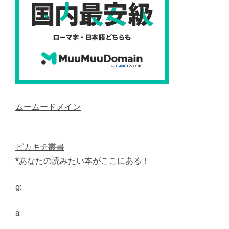
ムームードメイン
ピカキチ叢書
*あなたの読みたい本がここにある！
g:
a: