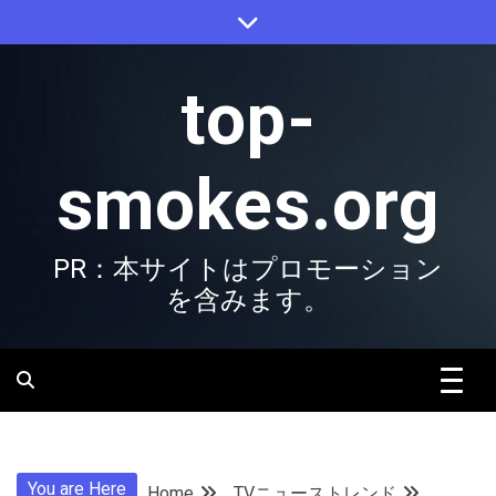
Skip
to
content
top-
smokes.org
PR：本サイトはプロモーション
を含みます。
You are Here
Home
TVニューストレンド