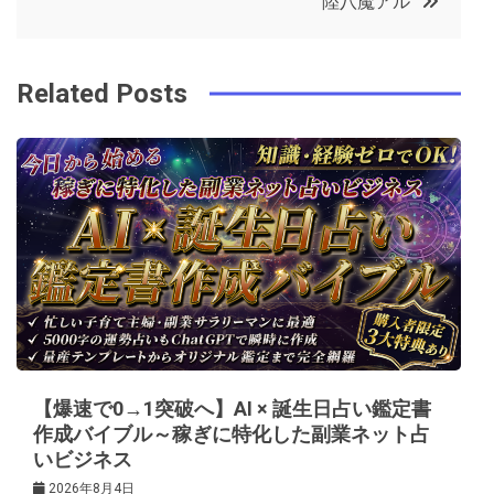
陸八魔アル
o
r
e
in
ナ
o
s
ビ
k
t
Related Posts
ゲ
ー
シ
ョ
ン
【爆速で0→1突破へ】AI × 誕生日占い鑑定書
作成バイブル～稼ぎに特化した副業ネット占
いビジネス
2026年8月4日