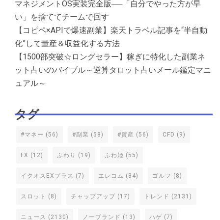
マネジメントOS実装完全版──「自分でやった方が早
い」を捨ててチームで回す
【コピペ×APIで爆速副業】楽天トラベル記事を“半自動
化”して量産＆収益化する方法
【1500部突破☆ロングセラー】稼ぎに特化した副業ネ
ット占いのバイブル～逆算タロット占いメール鑑定マニ
ュアル～
タグ
#マネー
(56)
#副業
(58)
#資産
(56)
CFD
(9)
FX
(12)
ふわり
(19)
ふわ姫
(55)
イクオスEXプラス
(7)
エレコム
(34)
ゴルフ
(8)
スロット
(8)
チャップアップ
(17)
トレンド
(2131)
ニュース
(2130)
ノーブランド
(13)
ハゲ
(7)