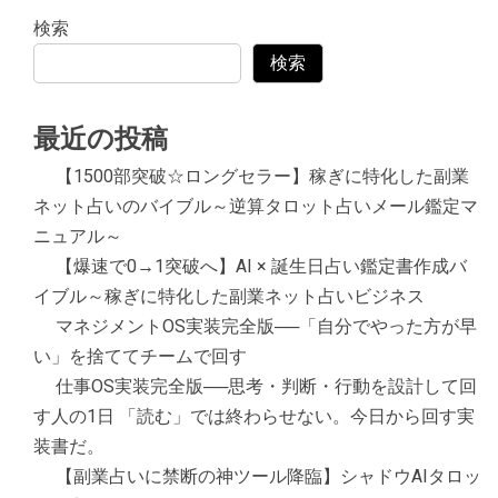
検索
検索
最近の投稿
【1500部突破☆ロングセラー】稼ぎに特化した副業
ネット占いのバイブル～逆算タロット占いメール鑑定マ
ニュアル～
【爆速で0→1突破へ】AI × 誕生日占い鑑定書作成バ
イブル～稼ぎに特化した副業ネット占いビジネス
マネジメントOS実装完全版──「自分でやった方が早
い」を捨ててチームで回す
仕事OS実装完全版──思考・判断・行動を設計して回
す人の1日 「読む」では終わらせない。今日から回す実
装書だ。
【副業占いに禁断の神ツール降臨】シャドウAIタロッ