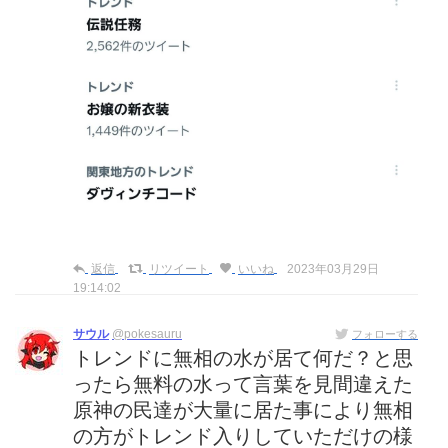
返信
リツイート
いいね
2023年03月29日
19:14:02
サウル
@pokesauru
フォローする
トレンドに無相の水が居て何だ？と思
ったら無料の水って言葉を見間違えた
原神の民達が大量に居た事により無相
の方がトレンド入りしていただけの様