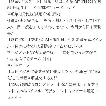
【副業0円スタート】画像・顔出し不要 AI×Threadsで月
5万円を生む！ 初心者限定ロードマップ
育毛剤成分比較(試用1)&(試用2)
仕事OS実装完全版──思考・判断・行動を設計して回す
人の1日 「読む」では終わらせない。今日から回す実装
書だ。
【爆速で0→1突破へ】AI × 誕生日占い鑑定書作成バイブ
ル～稼ぎに特化した副業ネット占いビジネス
マネジメントOS実装完全版──「自分でやった方が早
い」を捨ててチームで回す
サイトマップ
【コピペ×APIで爆速副業】楽天トラベル記事を“半自動
化”して量産＆収益化する方法
【1500部突破☆ロングセラー】稼ぎに特化した副業ネ
ット占いのバイブル～逆算タロット占いメール鑑定マニ
ュアル～