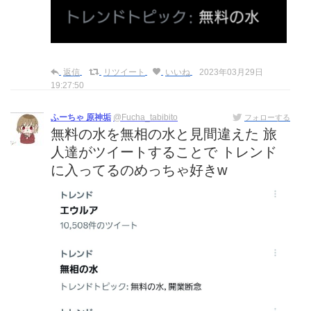
返信
リツイート
いいね
2023年03月29日
19:27:50
ふーちゃ 原神垢
@Fucha_tabibito
フォローする
無料の水を無相の水と見間違えた 旅
人達がツイートすることで トレンド
に入ってるのめっちゃ好きw