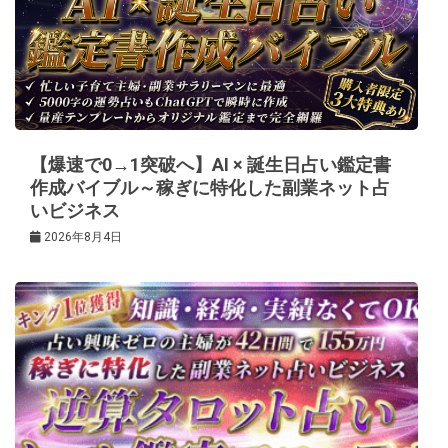
シ
ョ
ン
【爆速で0→1突破へ】AI × 誕生日占い鑑定書
作成バイブル～稼ぎに特化した副業ネット占
いビジネス
2026年8月4日