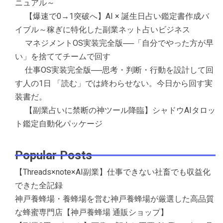
ニュアル～
【爆速で0→1突破へ】AI × 誕生日占い鑑定書作成バ
イブル～稼ぎに特化した副業ネット占いビジネス
マネジメントOS実装完全版──「自分でやった方が早
い」を捨ててチームで回す
仕事OS実装完全版──思考・判断・行動を設計して回
す人の1日 「読む」では終わらせない。今日から回す実
装書だ。
【副業占いに禁断の神ツール降臨】シャドウAIタロッ
ト鑑定自動化パッケージ
Popular Posts
【Threads×note×AI副業】仕事できない社畜でも収益化
できた全記録
神戸養蜂場・養蜂場を営む神戸養蜂場が厳選した高品質
な蜂蜜専門店【神戸養蜂場 通販ショップ】