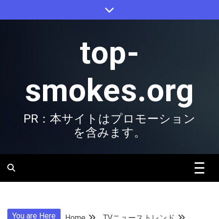
Skip
to
content
top-
smokes.org
PR：本サイトはプロモーション
を含みます。
You are Here
Home
TVニューストレンド