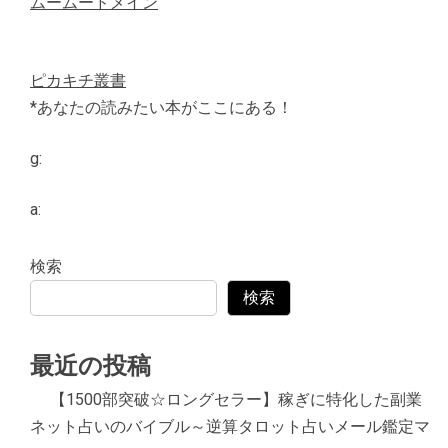
ムームードメイン
ピカキチ叢書
*あなたの読みたい本がここにある！
g:
a:
検索
検索
最近の投稿
【1500部突破☆ロングセラー】稼ぎに特化した副業
ネット占いのバイブル～逆算タロット占いメール鑑定マ