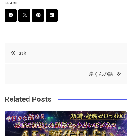
SHARE
F
T
P
L
a
w
in
in
c
it
t
k
投
ask
e
t
e
e
稿
b
e
r
d
岸くんの話
o
r
e
in
ナ
o
s
ビ
k
t
Related Posts
ゲ
ー