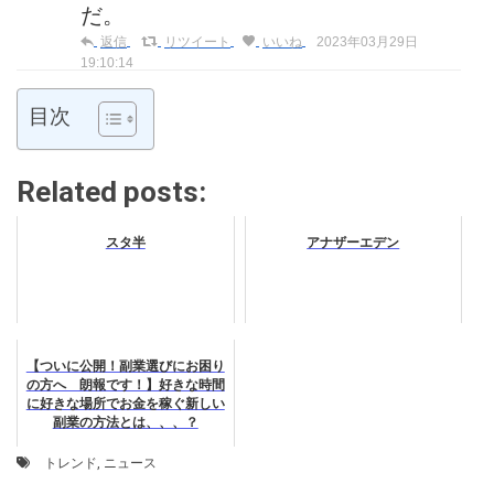
だ。
返信
リツイート
いいね
2023年03月29日
19:10:14
目次
Related posts:
スタ半
アナザーエデン
【ついに公開！副業選びにお困り
の方へ 朗報です！】好きな時間
に好きな場所でお金を稼ぐ新しい
副業の方法とは、、、？
トレンド
,
ニュース