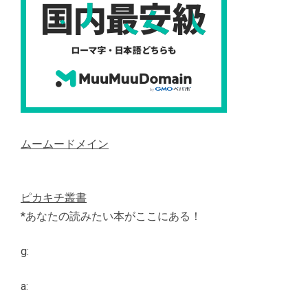
ムームードメイン
ピカキチ叢書
*あなたの読みたい本がここにある！
g:
a: