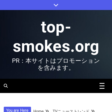
Skip
to
content
top-
smokes.org
PR：本サイトはプロモーション
を含みます。
You are Here
Home
TVニューストレンド