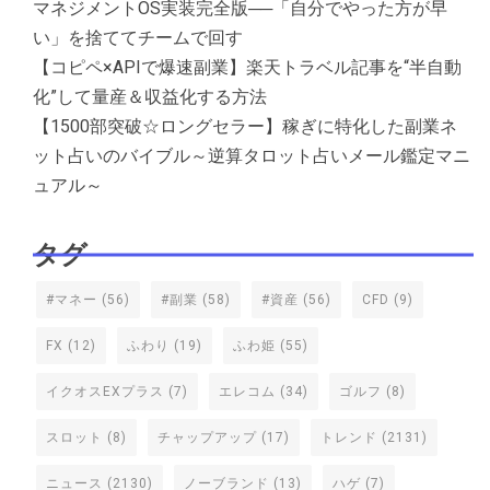
マネジメントOS実装完全版──「自分でやった方が早
い」を捨ててチームで回す
【コピペ×APIで爆速副業】楽天トラベル記事を“半自動
化”して量産＆収益化する方法
【1500部突破☆ロングセラー】稼ぎに特化した副業ネ
ット占いのバイブル～逆算タロット占いメール鑑定マニ
ュアル～
タグ
#マネー
(56)
#副業
(58)
#資産
(56)
CFD
(9)
FX
(12)
ふわり
(19)
ふわ姫
(55)
イクオスEXプラス
(7)
エレコム
(34)
ゴルフ
(8)
スロット
(8)
チャップアップ
(17)
トレンド
(2131)
ニュース
(2130)
ノーブランド
(13)
ハゲ
(7)