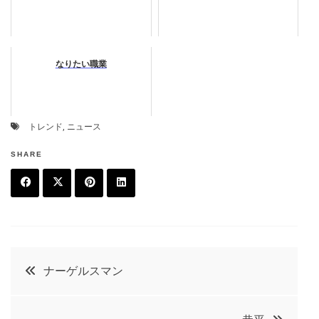
なりたい職業
トレンド
,
ニュース
SHARE
F
T
P
L
a
w
in
in
c
it
t
k
投
ナーゲルスマン
e
t
e
e
稿
b
e
r
d