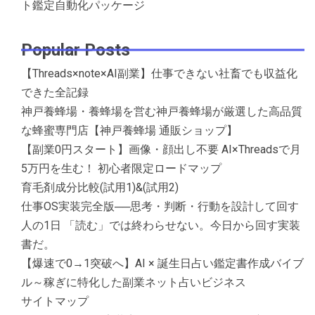
ト鑑定自動化パッケージ
Popular Posts
【Threads×note×AI副業】仕事できない社畜でも収益化
できた全記録
神戸養蜂場・養蜂場を営む神戸養蜂場が厳選した高品質
な蜂蜜専門店【神戸養蜂場 通販ショップ】
【副業0円スタート】画像・顔出し不要 AI×Threadsで月
5万円を生む！ 初心者限定ロードマップ
育毛剤成分比較(試用1)&(試用2)
仕事OS実装完全版──思考・判断・行動を設計して回す
人の1日 「読む」では終わらせない。今日から回す実装
書だ。
【爆速で0→1突破へ】AI × 誕生日占い鑑定書作成バイブ
ル～稼ぎに特化した副業ネット占いビジネス
サイトマップ