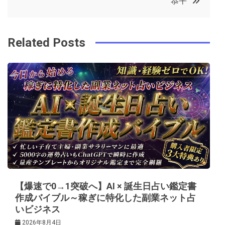
恭平
o
r
e
in
ナ
o
s
ビ
k
t
Related Posts
ゲ
ー
シ
ョ
ン
【爆速で0→1突破へ】AI × 誕生日占い鑑定書
作成バイブル～稼ぎに特化した副業ネット占
いビジネス
2026年8月4日