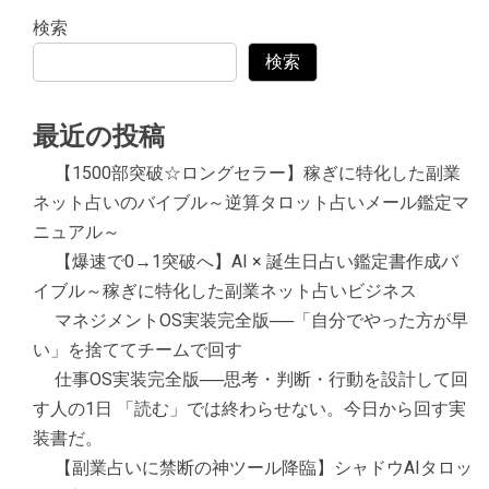
検索
検索
最近の投稿
【1500部突破☆ロングセラー】稼ぎに特化した副業
ネット占いのバイブル～逆算タロット占いメール鑑定マ
ニュアル～
【爆速で0→1突破へ】AI × 誕生日占い鑑定書作成バ
イブル～稼ぎに特化した副業ネット占いビジネス
マネジメントOS実装完全版──「自分でやった方が早
い」を捨ててチームで回す
仕事OS実装完全版──思考・判断・行動を設計して回
す人の1日 「読む」では終わらせない。今日から回す実
装書だ。
【副業占いに禁断の神ツール降臨】シャドウAIタロッ