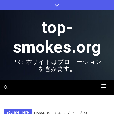
Skip
to
content
top-
smokes.org
PR：本サイトはプロモーション
を含みます。
You are Here
Home
チャップアップ