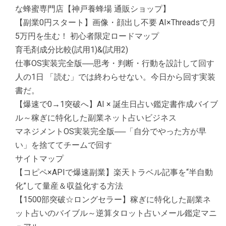
な蜂蜜専門店【神戸養蜂場 通販ショップ】
【副業0円スタート】画像・顔出し不要 AI×Threadsで月
5万円を生む！ 初心者限定ロードマップ
育毛剤成分比較(試用1)&(試用2)
仕事OS実装完全版──思考・判断・行動を設計して回す
人の1日 「読む」では終わらせない。今日から回す実装
書だ。
【爆速で0→1突破へ】AI × 誕生日占い鑑定書作成バイブ
ル～稼ぎに特化した副業ネット占いビジネス
マネジメントOS実装完全版──「自分でやった方が早
い」を捨ててチームで回す
サイトマップ
【コピペ×APIで爆速副業】楽天トラベル記事を“半自動
化”して量産＆収益化する方法
【1500部突破☆ロングセラー】稼ぎに特化した副業ネ
ット占いのバイブル～逆算タロット占いメール鑑定マニ