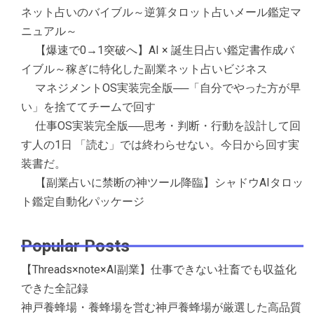
ネット占いのバイブル～逆算タロット占いメール鑑定マ
ニュアル～
【爆速で0→1突破へ】AI × 誕生日占い鑑定書作成バ
イブル～稼ぎに特化した副業ネット占いビジネス
マネジメントOS実装完全版──「自分でやった方が早
い」を捨ててチームで回す
仕事OS実装完全版──思考・判断・行動を設計して回
す人の1日 「読む」では終わらせない。今日から回す実
装書だ。
【副業占いに禁断の神ツール降臨】シャドウAIタロッ
ト鑑定自動化パッケージ
Popular Posts
【Threads×note×AI副業】仕事できない社畜でも収益化
できた全記録
神戸養蜂場・養蜂場を営む神戸養蜂場が厳選した高品質