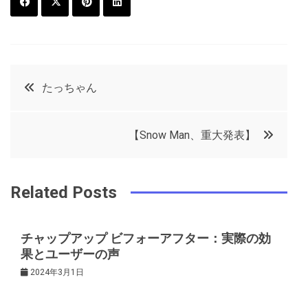
F
T
P
L
a
w
in
in
c
it
t
k
投
たっちゃん
e
t
e
e
稿
b
e
r
d
【Snow Man、重大発表】
o
r
e
in
ナ
o
s
ビ
k
t
Related Posts
ゲ
チャップアップ ビフォーアフター：実際の効
果とユーザーの声
ー
2024年3月1日
シ