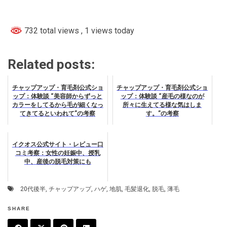
732 total views
, 1 views today
Related posts:
チャップアップ・育毛剤公式ショ
チャップアップ・育毛剤公式ショ
ップ：体験談 “美容師からずっと
ップ：体験談 “産毛の様なのが
カラーをしてるから毛が細くなっ
所々に生えてる様な気はしま
てきてるといわれて”の考察
す。”の考察
イクオス公式サイト・レビュー口
コミ考察：女性の妊娠中、授乳
中、産後の脱毛対策にも
20代後半
,
チャップアップ
,
ハゲ
,
地肌
,
毛髪退化
,
脱毛
,
薄毛
SHARE