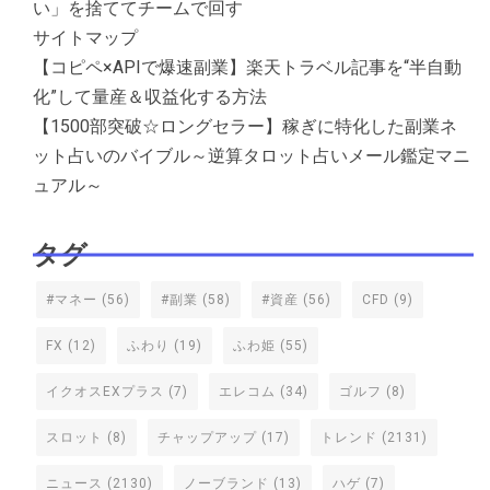
い」を捨ててチームで回す
サイトマップ
【コピペ×APIで爆速副業】楽天トラベル記事を“半自動
化”して量産＆収益化する方法
【1500部突破☆ロングセラー】稼ぎに特化した副業ネ
ット占いのバイブル～逆算タロット占いメール鑑定マニ
ュアル～
タグ
#マネー
(56)
#副業
(58)
#資産
(56)
CFD
(9)
FX
(12)
ふわり
(19)
ふわ姫
(55)
イクオスEXプラス
(7)
エレコム
(34)
ゴルフ
(8)
スロット
(8)
チャップアップ
(17)
トレンド
(2131)
ニュース
(2130)
ノーブランド
(13)
ハゲ
(7)