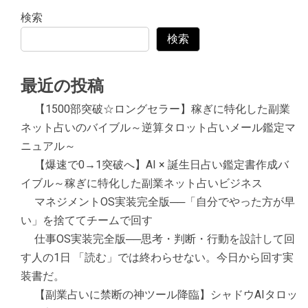
検索
検索
最近の投稿
【1500部突破☆ロングセラー】稼ぎに特化した副業
ネット占いのバイブル～逆算タロット占いメール鑑定マ
ニュアル～
【爆速で0→1突破へ】AI × 誕生日占い鑑定書作成バ
イブル～稼ぎに特化した副業ネット占いビジネス
マネジメントOS実装完全版──「自分でやった方が早
い」を捨ててチームで回す
仕事OS実装完全版──思考・判断・行動を設計して回
す人の1日 「読む」では終わらせない。今日から回す実
装書だ。
【副業占いに禁断の神ツール降臨】シャドウAIタロッ