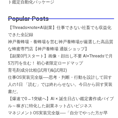
ト鑑定自動化パッケージ
Popular Posts
【Threads×note×AI副業】仕事できない社畜でも収益化
できた全記録
神戸養蜂場・養蜂場を営む神戸養蜂場が厳選した高品質
な蜂蜜専門店【神戸養蜂場 通販ショップ】
【副業0円スタート】画像・顔出し不要 AI×Threadsで月
5万円を生む！ 初心者限定ロードマップ
育毛剤成分比較(試用1)&(試用2)
仕事OS実装完全版──思考・判断・行動を設計して回す
人の1日 「読む」では終わらせない。今日から回す実装
書だ。
【爆速で0→1突破へ】AI × 誕生日占い鑑定書作成バイブ
ル～稼ぎに特化した副業ネット占いビジネス
マネジメントOS実装完全版──「自分でやった方が早