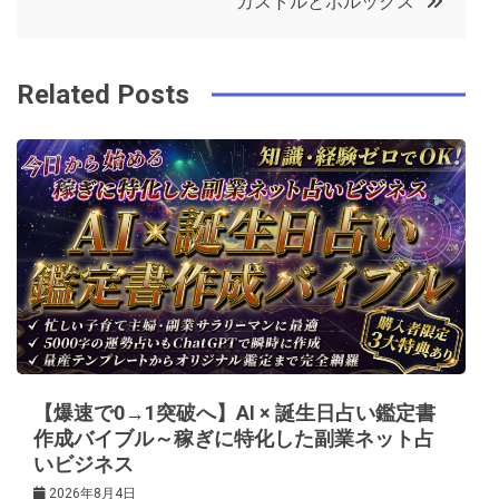
カストルとポルックス
o
r
e
in
ナ
o
s
ビ
k
t
Related Posts
ゲ
ー
シ
ョ
ン
【爆速で0→1突破へ】AI × 誕生日占い鑑定書
作成バイブル～稼ぎに特化した副業ネット占
いビジネス
2026年8月4日