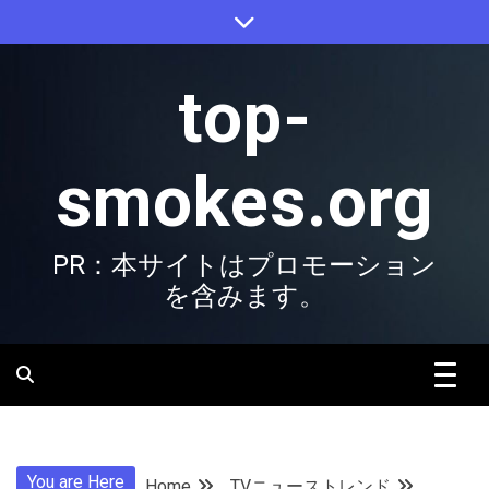
Skip
to
content
top-
smokes.org
PR：本サイトはプロモーション
を含みます。
You are Here
Home
TVニューストレンド