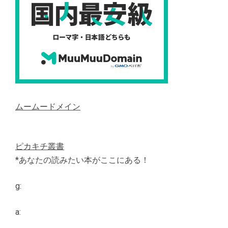
ムームードメイン
ピカキチ叢書
*あなたの読みたい本がここにある！
g:
a: