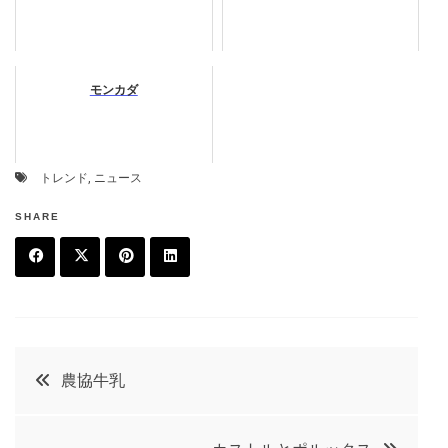
モンカダ
トレンド
,
ニュース
SHARE
F
T
P
L
a
w
in
in
c
it
t
k
投
農協牛乳
e
t
e
e
稿
b
e
r
d