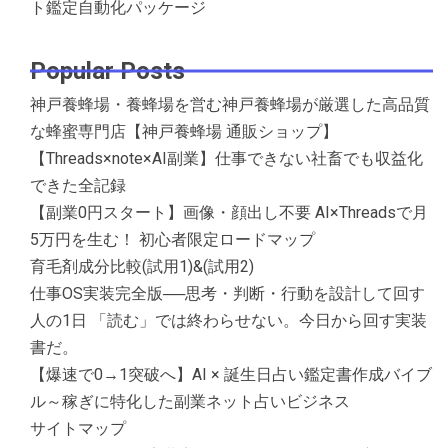
ト鑑定自動化パッケージ
Popular Posts
神戸養蜂場・養蜂場を営む神戸養蜂場が厳選した高品質
な蜂蜜専門店【神戸養蜂場 通販ショップ】
【Threads×note×AI副業】仕事できない社畜でも収益化
できた全記録
【副業0円スタート】画像・顔出し不要 AI×Threadsで月
5万円を生む！ 初心者限定ロードマップ
育毛剤成分比較(試用1)&(試用2)
仕事OS実装完全版──思考・判断・行動を設計して回す
人の1日 「読む」では終わらせない。今日から回す実装
書だ。
【爆速で0→1突破へ】AI × 誕生日占い鑑定書作成バイブ
ル～稼ぎに特化した副業ネット占いビジネス
サイトマップ