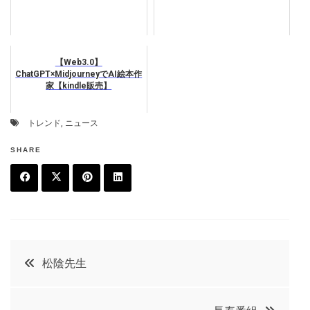
【Web3.0】
ChatGPT×MidjourneyでAI絵本作
家【kindle販売】
トレンド
,
ニュース
SHARE
F
T
P
L
a
w
in
in
c
it
t
k
投
松陰先生
e
t
e
e
稿
b
e
r
d