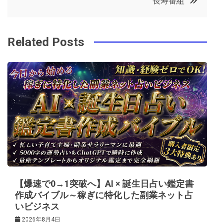
長寿番組
o
r
e
in
ナ
o
s
ビ
k
t
Related Posts
ゲ
ー
シ
ョ
ン
【爆速で0→1突破へ】AI × 誕生日占い鑑定書
作成バイブル～稼ぎに特化した副業ネット占
いビジネス
2026年8月4日