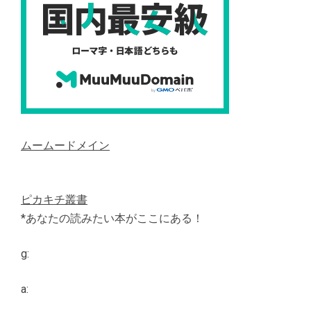
ムームードメイン
ピカキチ叢書
*あなたの読みたい本がここにある！
g:
a: