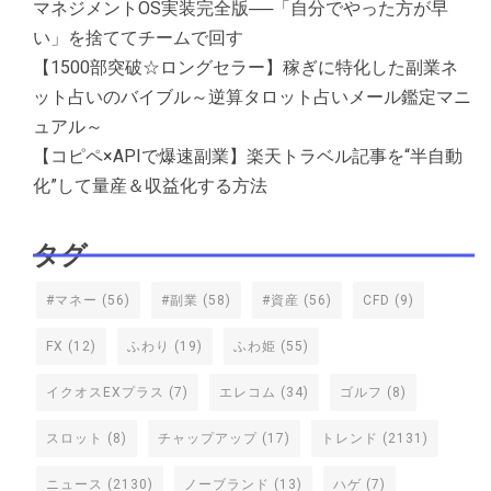
マネジメントOS実装完全版──「自分でやった方が早
い」を捨ててチームで回す
【1500部突破☆ロングセラー】稼ぎに特化した副業ネ
ット占いのバイブル～逆算タロット占いメール鑑定マニ
ュアル～
【コピペ×APIで爆速副業】楽天トラベル記事を“半自動
化”して量産＆収益化する方法
タグ
#マネー
(56)
#副業
(58)
#資産
(56)
CFD
(9)
FX
(12)
ふわり
(19)
ふわ姫
(55)
イクオスEXプラス
(7)
エレコム
(34)
ゴルフ
(8)
スロット
(8)
チャップアップ
(17)
トレンド
(2131)
ニュース
(2130)
ノーブランド
(13)
ハゲ
(7)