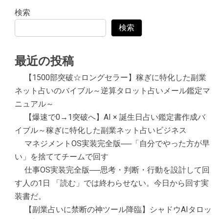
検索
検索
最近の投稿
【1500部突破☆ロングセラー】稼ぎに特化した副業
ネット占いのバイブル～逆算タロット占いメール鑑定マ
ニュアル～
【爆速で0→1突破へ】AI × 誕生日占い鑑定書作成バ
イブル～稼ぎに特化した副業ネット占いビジネス
マネジメントOS実装完全版──「自分でやった方が早
い」を捨ててチームで回す
仕事OS実装完全版──思考・判断・行動を設計して回
す人の1日 「読む」では終わらせない。今日から回す実
装書だ。
【副業占いに禁断の神ツール降臨】シャドウAIタロッ