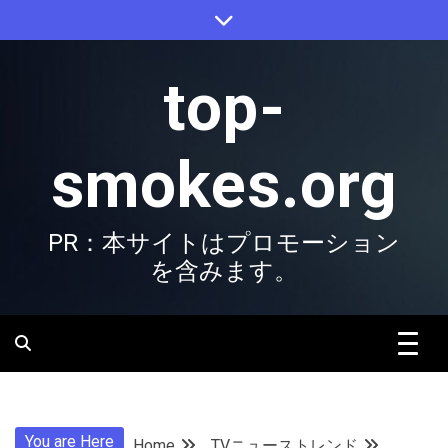
Skip
to
content
top-
smokes.org
PR：本サイトはプロモーション
を含みます。
You are Here
Home
TVニューストレンド