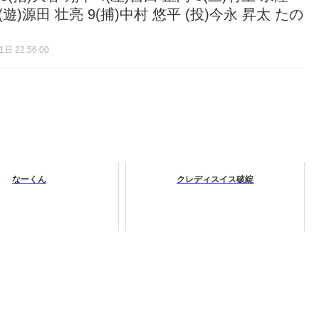
8(遊)源田 壮亮 9(捕)中村 悠平 (投)今永 昇太 たの
日 22:56:00
なーくん
クレディスイス破綻