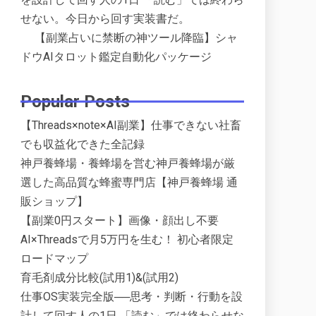
せない。今日から回す実装書だ。
【副業占いに禁断の神ツール降臨】シャ
ドウAIタロット鑑定自動化パッケージ
Popular Posts
【Threads×note×AI副業】仕事できない社畜
でも収益化できた全記録
神戸養蜂場・養蜂場を営む神戸養蜂場が厳
選した高品質な蜂蜜専門店【神戸養蜂場 通
販ショップ】
【副業0円スタート】画像・顔出し不要
AI×Threadsで月5万円を生む！ 初心者限定
ロードマップ
育毛剤成分比較(試用1)&(試用2)
仕事OS実装完全版──思考・判断・行動を設
計して回す人の1日 「読む」では終わらせな