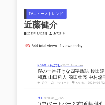
TVニューストレンド
近藤健介
2023年3月22日
phi72110
644 total views
, 1 views today
NEØヨハネだでね
@002_Johannes
僕の一番好きな四字熟語 榎田達治
和真 山田哲人 源田壮亮 中村悠
返信
リツイート
いいね
2023年03月21
リト
@erikaa__0122
1(中)ヌートバー 2(右)近藤 健介 