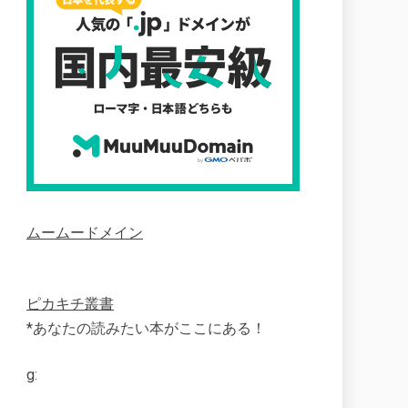
ムームードメイン
ピカキチ叢書
*あなたの読みたい本がここにある！
g: