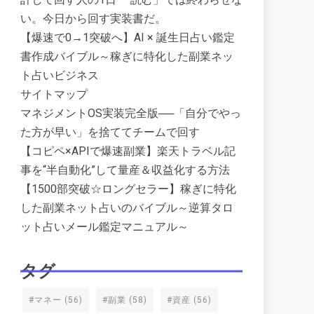
い。今日から回す実装書だ。
【爆速で0→1突破へ】AI × 誕生日占い鑑定
書作成バイブル～稼ぎに特化した副業ネッ
ト占いビジネス
サイトマップ
マネジメントOS実装完全版──「自分でやっ
た方が早い」を捨ててチームで回す
【コピペ×APIで爆速副業】楽天トラベル記
事を“半自動化”して量産＆収益化する方法
【1500部突破☆ロングセラー】稼ぎに特化
した副業ネット占いのバイブル～逆算タロ
ット占いメール鑑定マニュアル～
タグ
#マネー
(56)
#副業
(58)
#資産
(56)