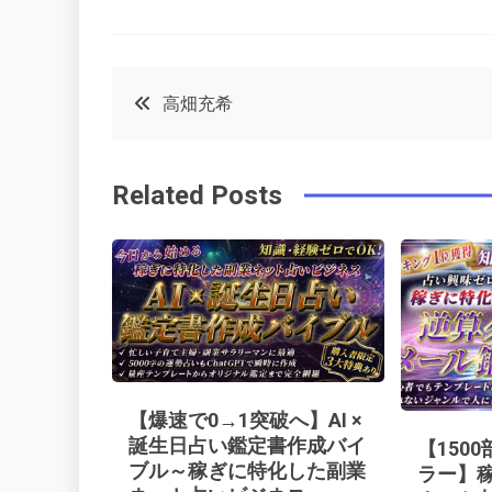
F
T
P
L
a
w
in
in
c
it
t
k
投
高畑充希
e
t
e
e
稿
b
e
r
d
Related Posts
o
r
e
in
ナ
o
s
ビ
k
t
ゲ
ー
【爆速で0→1突破へ】AI ×
シ
誕生日占い鑑定書作成バイ
【150
ブル～稼ぎに特化した副業
ラー】