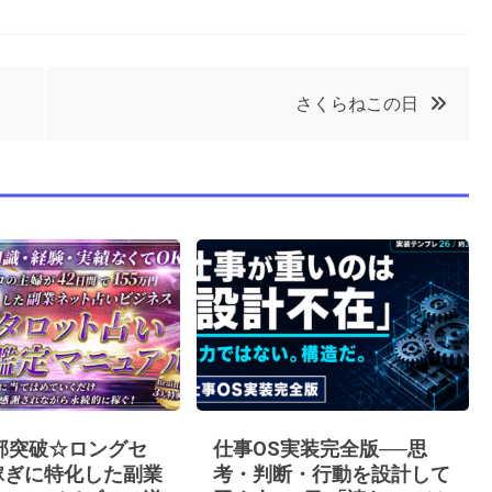
さくらねこの日
0部突破☆ロングセ
仕事OS実装完全版──思
稼ぎに特化した副業
考・判断・行動を設計して