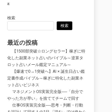
a:
検索
検索
最近の投稿
【1500部突破☆ロングセラー】稼ぎに特
化した副業ネット占いのバイブル～逆算タ
ロット占いメール鑑定マニュアル～
【爆速で0→1突破へ】AI × 誕生日占い鑑
定書作成バイブル～稼ぎに特化した副業ネ
ット占いビジネス
マネジメントOS実装完全版──「自分で
やった方が早い」を捨ててチームで回す
仕事OS実装完全版──思考・判断・行動
を設計して回す人の1日 「読む」では終わら