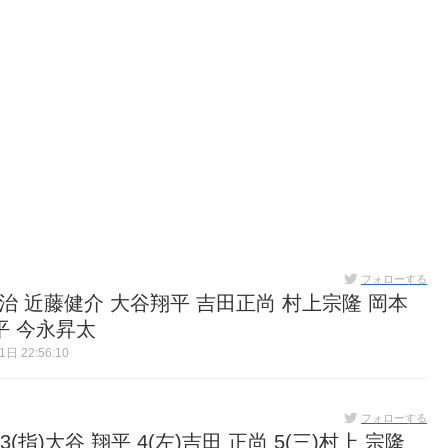
フォローする
 近藤健介 大谷翔平 吉田正尚 村上宗隆 岡本
平 今永昇太
日 22:56:10
フォローする
3(指)大谷 翔平 4(左)吉田 正尚 5(三)村上 宗隆