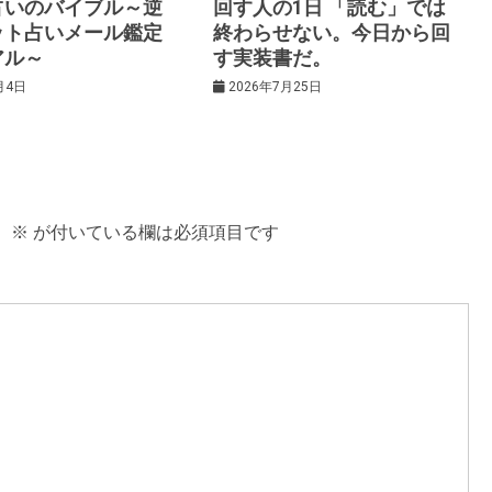
占いのバイブル～逆
回す人の1日 「読む」では
ット占いメール鑑定
終わらせない。今日から回
アル～
す実装書だ。
月4日
2026年7月25日
。
※
が付いている欄は必須項目です