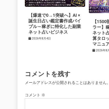
ー
【爆速で0→1突破へ】AI ×
シ
誕生日占い鑑定書作成バイ
【150
ブル～稼ぎに特化した副業
ラー】
ネット占いビジネス
ネット
ョ
算タロ
2026年8月4日
マニュ
ン
2026年8
コメントを残す
メールアドレスが公開されることはありません
コメント
※