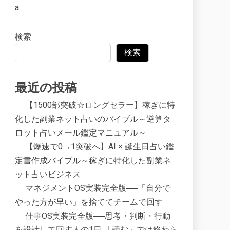
a:
検索
検索
最近の投稿
【1500部突破☆ロングセラー】稼ぎに特
化した副業ネット占いのバイブル～逆算タ
ロット占いメール鑑定マニュアル～
【爆速で0→1突破へ】AI × 誕生日占い鑑
定書作成バイブル～稼ぎに特化した副業ネ
ット占いビジネス
マネジメントOS実装完全版──「自分で
やった方が早い」を捨ててチームで回す
仕事OS実装完全版──思考・判断・行動
を設計して回す人の1日 「読む」では終わら