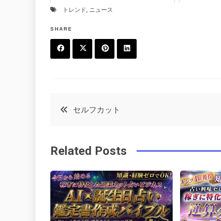
トレンド
,
ニュース
SHARE
F
T
P
L
a
w
in
in
c
it
t
k
投
セルフカット
e
t
e
e
稿
b
e
r
d
Related Posts
o
r
e
in
ナ
o
s
ビ
k
t
ゲ