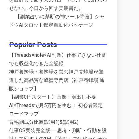
せない。今日から回す実装書だ。
【副業占いに禁断の神ツール降臨】シャ
ドウAIタロット鑑定自動化パッケージ
Popular Posts
【Threads×note×AI副業】仕事できない社畜
でも収益化できた全記録
神戸養蜂場・養蜂場を営む神戸養蜂場が厳
選した高品質な蜂蜜専門店【神戸養蜂場 通
販ショップ】
【副業0円スタート】画像・顔出し不要
AI×Threadsで月5万円を生む！ 初心者限定
ロードマップ
育毛剤成分比較(試用1)&(試用2)
仕事OS実装完全版──思考・判断・行動を設
計して回す人の1日 「読む」では終わらせな