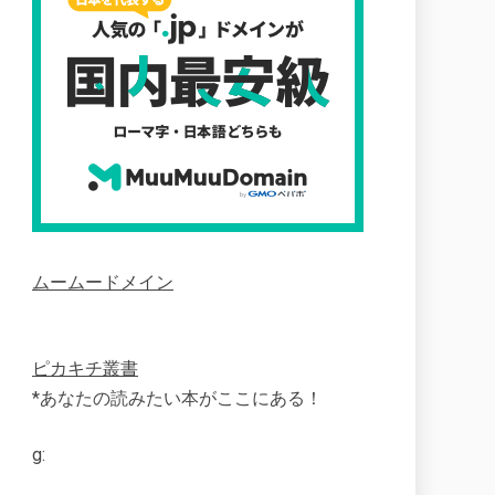
ムームードメイン
ピカキチ叢書
*あなたの読みたい本がここにある！
g: