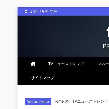
Skip
金曜日, 8月 07, 2026
to
content
P
TVニューストレンド
マネー
サイトマップ
Home
TVニューストレンド
You are Here