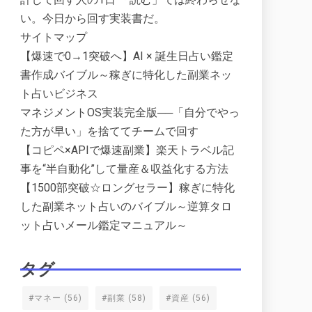
い。今日から回す実装書だ。
サイトマップ
【爆速で0→1突破へ】AI × 誕生日占い鑑定
書作成バイブル～稼ぎに特化した副業ネッ
ト占いビジネス
マネジメントOS実装完全版──「自分でやっ
た方が早い」を捨ててチームで回す
【コピペ×APIで爆速副業】楽天トラベル記
事を“半自動化”して量産＆収益化する方法
【1500部突破☆ロングセラー】稼ぎに特化
した副業ネット占いのバイブル～逆算タロ
ット占いメール鑑定マニュアル～
タグ
#マネー
(56)
#副業
(58)
#資産
(56)