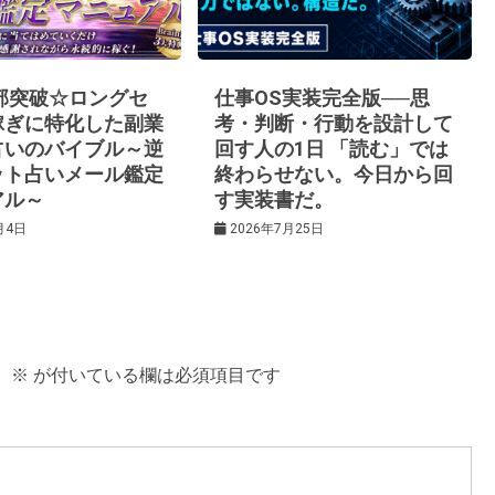
0部突破☆ロングセ
仕事OS実装完全版──思
稼ぎに特化した副業
考・判断・行動を設計して
占いのバイブル～逆
回す人の1日 「読む」では
ット占いメール鑑定
終わらせない。今日から回
アル～
す実装書だ。
月4日
2026年7月25日
。
※
が付いている欄は必須項目です