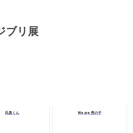
ジブリ展
氏真くん
We are 男の子