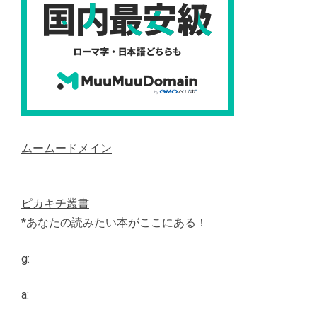
ムームードメイン
ピカキチ叢書
*あなたの読みたい本がここにある！
g:
a: