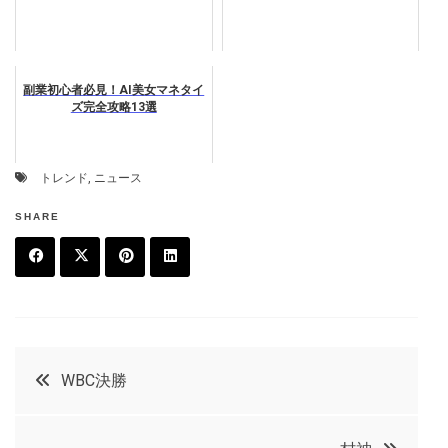
副業初心者必見！AI美女マネタイ
ズ完全攻略13選
トレンド
,
ニュース
SHARE
F
T
P
L
a
w
in
in
c
it
t
k
投
WBC決勝
e
t
e
e
稿
b
e
r
d