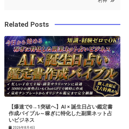
村神
o
r
e
in
ナ
o
s
ビ
k
t
Related Posts
ゲ
ー
シ
ョ
ン
【爆速で0→1突破へ】AI × 誕生日占い鑑定書
作成バイブル～稼ぎに特化した副業ネット占
いビジネス
2026年8月4日