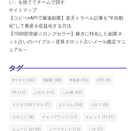
い」を捨ててチームで回す
サイトマップ
【コピペ×APIで爆速副業】楽天トラベル記事を“半自動
化”して量産＆収益化する方法
【1500部突破☆ロングセラー】稼ぎに特化した副業ネ
ット占いのバイブル～逆算タロット占いメール鑑定マニ
ュアル～
タグ
#マネー
(56)
#副業
(58)
#資産
(56)
CFD
(9)
FX
(12)
ふわり
(19)
ふわ姫
(55)
イクオスEXプラス
(7)
エレコム
(34)
ゴルフ
(8)
スロット
(8)
チャップアップ
(17)
トレンド
(2131)
ニュース
(2130)
ノーブランド
(13)
ハゲ
(7)