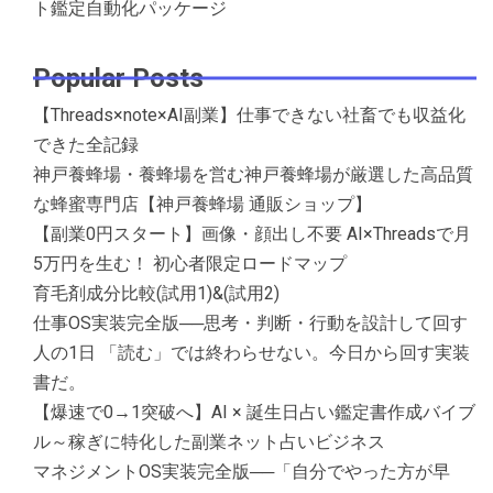
ト鑑定自動化パッケージ
Popular Posts
【Threads×note×AI副業】仕事できない社畜でも収益化
できた全記録
神戸養蜂場・養蜂場を営む神戸養蜂場が厳選した高品質
な蜂蜜専門店【神戸養蜂場 通販ショップ】
【副業0円スタート】画像・顔出し不要 AI×Threadsで月
5万円を生む！ 初心者限定ロードマップ
育毛剤成分比較(試用1)&(試用2)
仕事OS実装完全版──思考・判断・行動を設計して回す
人の1日 「読む」では終わらせない。今日から回す実装
書だ。
【爆速で0→1突破へ】AI × 誕生日占い鑑定書作成バイブ
ル～稼ぎに特化した副業ネット占いビジネス
マネジメントOS実装完全版──「自分でやった方が早