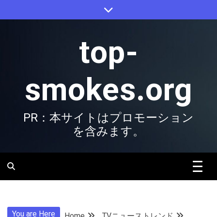
Skip
to
content
top-
smokes.org
PR：本サイトはプロモーション
を含みます。
You are Here
Home
TVニューストレンド