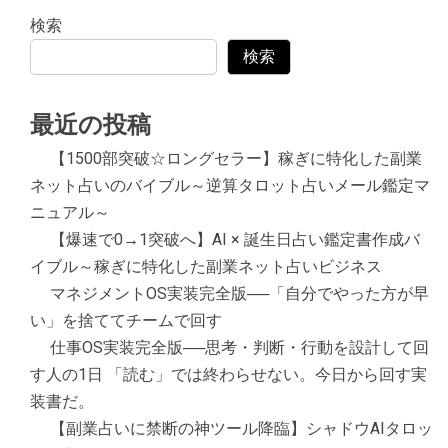
検索
検索
最近の投稿
【1500部突破☆ロングセラー】稼ぎに特化した副業
ネット占いのバイブル～逆算タロット占いメール鑑定マ
ニュアル～
【爆速で0→1突破へ】AI × 誕生日占い鑑定書作成バ
イブル～稼ぎに特化した副業ネット占いビジネス
マネジメントOS実装完全版──「自分でやった方が早
い」を捨ててチームで回す
仕事OS実装完全版──思考・判断・行動を設計して回
す人の1日 「読む」では終わらせない。今日から回す実
装書だ。
【副業占いに禁断の神ツール降臨】シャドウAIタロッ