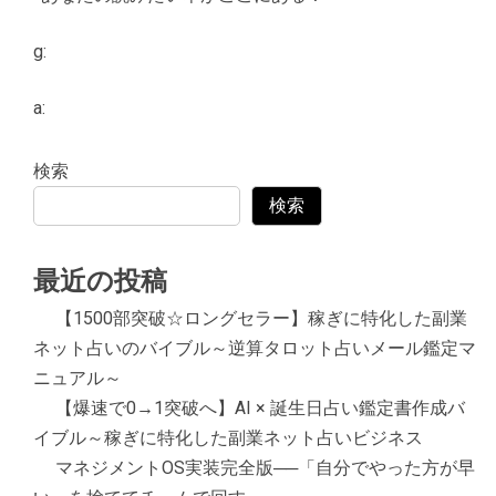
g:
a:
検索
検索
最近の投稿
【1500部突破☆ロングセラー】稼ぎに特化した副業
ネット占いのバイブル～逆算タロット占いメール鑑定マ
ニュアル～
【爆速で0→1突破へ】AI × 誕生日占い鑑定書作成バ
イブル～稼ぎに特化した副業ネット占いビジネス
マネジメントOS実装完全版──「自分でやった方が早