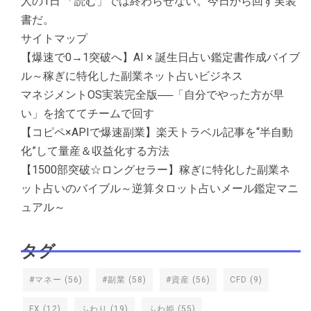
人の1日 「読む」では終わらせない。今日から回す実装
書だ。
サイトマップ
【爆速で0→1突破へ】AI × 誕生日占い鑑定書作成バイブ
ル～稼ぎに特化した副業ネット占いビジネス
マネジメントOS実装完全版──「自分でやった方が早
い」を捨ててチームで回す
【コピペ×APIで爆速副業】楽天トラベル記事を“半自動
化”して量産＆収益化する方法
【1500部突破☆ロングセラー】稼ぎに特化した副業ネ
ット占いのバイブル～逆算タロット占いメール鑑定マニ
ュアル～
タグ
#マネー
(56)
#副業
(58)
#資産
(56)
CFD
(9)
FX
(12)
ふわり
(19)
ふわ姫
(55)