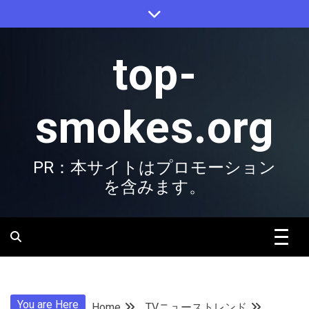
Skip
to
content
top-
smokes.org
PR：本サイトはプロモーション
を含みます。
You are Here
Home
TVニューストレンド