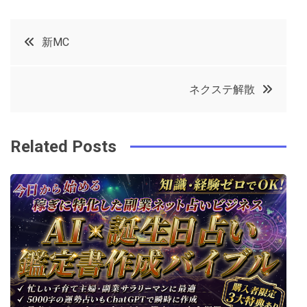
a
w
in
in
c
it
t
k
投
新MC
e
t
e
e
稿
b
e
r
d
ネクステ解散
o
r
e
in
ナ
o
s
ビ
k
t
Related Posts
ゲ
ー
シ
ョ