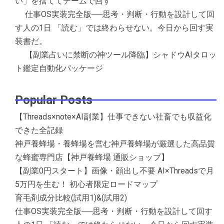
い」を捨ててチームで回す
仕事OS実装完全版──思考・判断・行動を設計して回
す人の1日 「読む」では終わらせない。今日から回す実
装書だ。
【副業占いに禁断の神ツール降臨】シャドウAIタロッ
ト鑑定自動化パッケージ
Popular Posts
【Threads×note×AI副業】仕事できない社畜でも収益化
できた全記録
神戸養蜂場・養蜂場を営む神戸養蜂場が厳選した高品質
な蜂蜜専門店【神戸養蜂場 通販ショップ】
【副業0円スタート】画像・顔出し不要 AI×Threadsで月
5万円を生む！ 初心者限定ロードマップ
育毛剤成分比較(試用1)&(試用2)
仕事OS実装完全版──思考・判断・行動を設計して回す