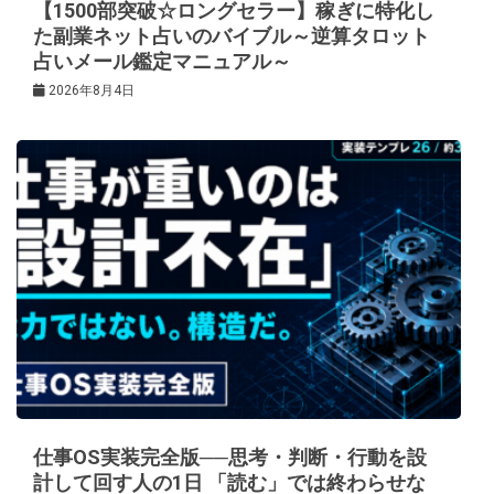
【1500部突破☆ロングセラー】稼ぎに特化し
た副業ネット占いのバイブル～逆算タロット
占いメール鑑定マニュアル～
2026年8月4日
仕事OS実装完全版──思考・判断・行動を設
計して回す人の1日 「読む」では終わらせな