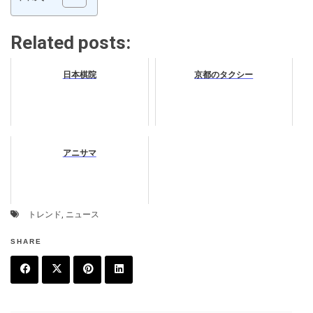
Related posts:
日本棋院
京都のタクシー
アニサマ
トレンド
,
ニュース
SHARE
F
T
P
L