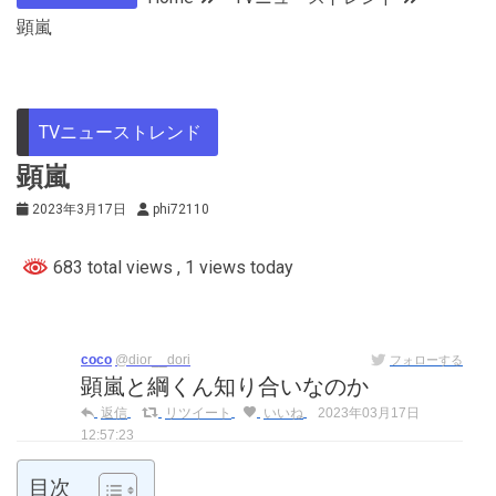
顕嵐
TVニューストレンド
顕嵐
2023年3月17日
phi72110
683 total views
, 1 views today
coco
@dior__dori
フォローする
顕嵐と綱くん知り合いなのか
返信
リツイート
いいね
2023年03月17日
12:57:23
目次