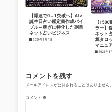
ー
【爆速で0→1突破へ】AI ×
シ
誕生日占い鑑定書作成バイ
【150
ブル～稼ぎに特化した副業
ラー】
ネット占いビジネス
ネット
ョ
算タロ
2026年8月4日
マニュ
ン
2026年8
コメントを残す
メールアドレスが公開されることはありません
コメント
※