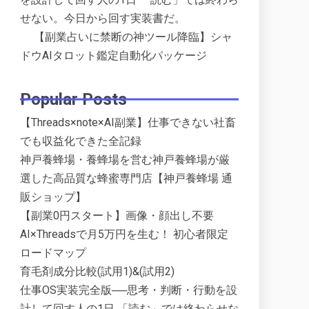
せない。今日から回す実装書だ。
【副業占いに禁断の神ツール降臨】シャ
ドウAIタロット鑑定自動化パッケージ
Popular Posts
【Threads×note×AI副業】仕事できない社畜
でも収益化できた全記録
神戸養蜂場・養蜂場を営む神戸養蜂場が厳
選した高品質な蜂蜜専門店【神戸養蜂場 通
販ショップ】
【副業0円スタート】画像・顔出し不要
AI×Threadsで月5万円を生む！ 初心者限定
ロードマップ
育毛剤成分比較(試用1)&(試用2)
仕事OS実装完全版──思考・判断・行動を設
計して回す人の1日 「読む」では終わらせな