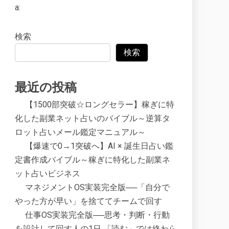
a:
検索
検索
最近の投稿
【1500部突破☆ロングセラー】稼ぎに特
化した副業ネット占いのバイブル～逆算タ
ロット占いメール鑑定マニュアル～
【爆速で0→1突破へ】AI × 誕生日占い鑑
定書作成バイブル～稼ぎに特化した副業ネ
ット占いビジネス
マネジメントOS実装完全版──「自分で
やった方が早い」を捨ててチームで回す
仕事OS実装完全版──思考・判断・行動
を設計して回す人の1日 「読む」では終わら