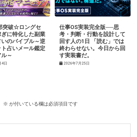
0部突破☆ロングセ
仕事OS実装完全版──思
稼ぎに特化した副業
考・判断・行動を設計して
占いのバイブル～逆
回す人の1日 「読む」では
ット占いメール鑑定
終わらせない。今日から回
アル～
す実装書だ。
月4日
2026年7月25日
。
※
が付いている欄は必須項目です