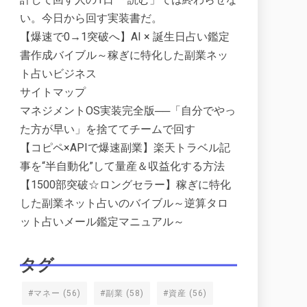
い。今日から回す実装書だ。
【爆速で0→1突破へ】AI × 誕生日占い鑑定
書作成バイブル～稼ぎに特化した副業ネッ
ト占いビジネス
サイトマップ
マネジメントOS実装完全版──「自分でやっ
た方が早い」を捨ててチームで回す
【コピペ×APIで爆速副業】楽天トラベル記
事を“半自動化”して量産＆収益化する方法
【1500部突破☆ロングセラー】稼ぎに特化
した副業ネット占いのバイブル～逆算タロ
ット占いメール鑑定マニュアル～
タグ
#マネー
(56)
#副業
(58)
#資産
(56)