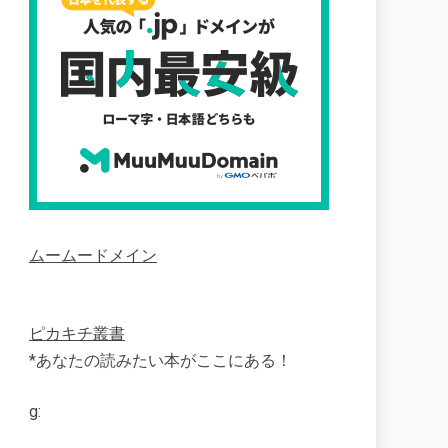
ムームードメイン
ピカキチ叢書
*あなたの読みたい本がここにある！
g: