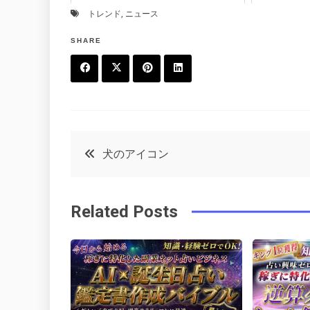
トレンド
,
ニュース
SHARE
F
T
P
L
a
w
in
in
c
it
t
k
投
犬のアイコン
e
t
e
e
稿
b
e
r
d
Related Posts
o
r
e
in
ナ
o
s
ビ
k
t
ゲ