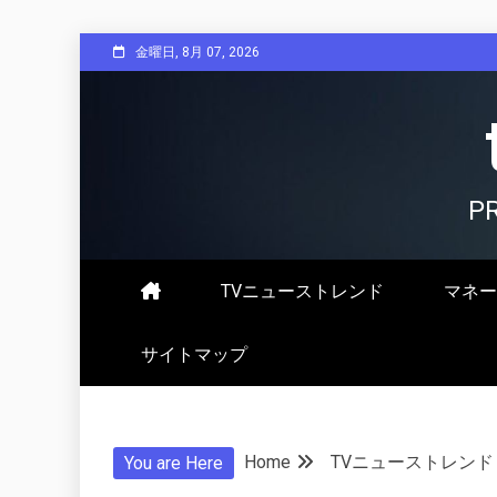
Skip
金曜日, 8月 07, 2026
to
content
P
TVニューストレンド
マネー
サイトマップ
Home
TVニューストレンド
You are Here