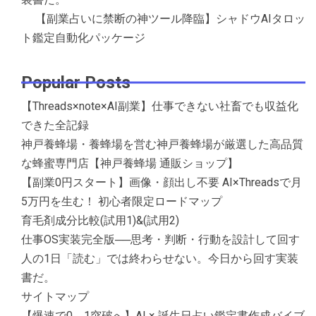
【副業占いに禁断の神ツール降臨】シャドウAIタロッ
ト鑑定自動化パッケージ
Popular Posts
【Threads×note×AI副業】仕事できない社畜でも収益化
できた全記録
神戸養蜂場・養蜂場を営む神戸養蜂場が厳選した高品質
な蜂蜜専門店【神戸養蜂場 通販ショップ】
【副業0円スタート】画像・顔出し不要 AI×Threadsで月
5万円を生む！ 初心者限定ロードマップ
育毛剤成分比較(試用1)&(試用2)
仕事OS実装完全版──思考・判断・行動を設計して回す
人の1日「読む」では終わらせない。今日から回す実装
書だ。
サイトマップ
【爆速で0→1突破へ】AI × 誕生日占い鑑定書作成バイブ