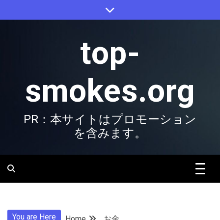
Skip
to
content
top-
smokes.org
PR：本サイトはプロモーション
を含みます。
You are Here
Home
お金