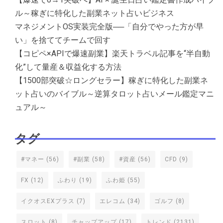
ル～稼ぎに特化した副業ネット占いビジネス
マネジメントOS実装完全版──「自分でやった方が早
い」を捨ててチームで回す
【コピペ×APIで爆速副業】楽天トラベル記事を“半自動
化”して量産＆収益化する方法
【1500部突破☆ロングセラー】稼ぎに特化した副業ネ
ット占いのバイブル～逆算タロット占いメール鑑定マニ
ュアル～
タグ
#マネー
(56)
#副業
(58)
#資産
(56)
CFD
(9)
FX
(12)
ふわり
(19)
ふわ姫
(55)
イクオスEXプラス
(7)
エレコム
(34)
ゴルフ
(8)
スロット
(8)
チャップアップ
(17)
トレンド
(2131)