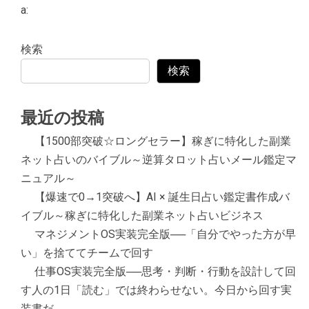
a:
検索
検索
最近の投稿
【1500部突破☆ロングセラー】稼ぎに特化した副業
ネット占いのバイブル～逆算タロット占いメール鑑定マ
ニュアル～
【爆速で0→1突破へ】AI × 誕生日占い鑑定書作成バ
イブル～稼ぎに特化した副業ネット占いビジネス
マネジメントOS実装完全版──「自分でやった方が早
い」を捨ててチームで回す
仕事OS実装完全版──思考・判断・行動を設計して回
す人の1日「読む」では終わらせない。今日から回す実
装書だ。