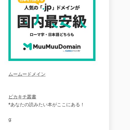
ムームードメイン
ピカキチ叢書
*あなたの読みたい本がここにある！
g: