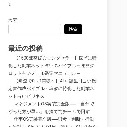
a:
検索
検索
最近の投稿
【1500部突破☆ロングセラー】稼ぎに特
化した副業ネット占いのバイブル～逆算タ
ロット占いメール鑑定マニュアル～
【爆速で0→1突破へ】AI × 誕生日占い鑑
定書作成バイブル～稼ぎに特化した副業ネ
ット占いビジネス
マネジメントOS実装完全版──「自分で
やった方が早い」を捨ててチームで回す
仕事OS実装完全版──思考・判断・行動
を設計して回す人の1日「読む」では終わら