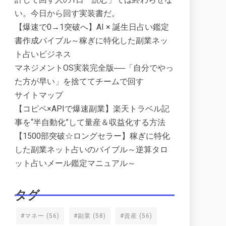
い。今日から回す実装書だ。
【爆速で0→1突破へ】AI × 誕生日占い鑑定
書作成バイブル～稼ぎに特化した副業ネッ
ト占いビジネス
マネジメントOS実装完全版──「自分でやっ
た方が早い」を捨ててチームで回す
サイトマップ
【コピペ×APIで爆速副業】楽天トラベル記
事を“半自動化”して量産＆収益化する方法
【1500部突破☆ロングセラー】稼ぎに特化
した副業ネット占いのバイブル～逆算タロ
ット占いメール鑑定マニュアル～
タグ
#マネー
(56)
#副業
(58)
#資産
(56)