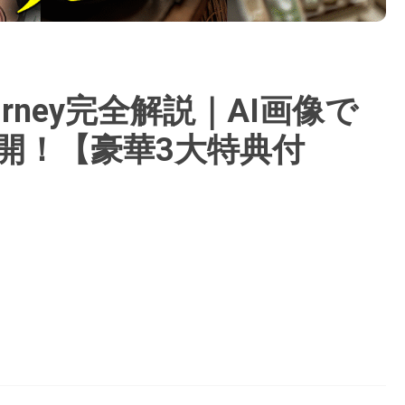
urney完全解説｜AI画像で
開！【豪華3大特典付