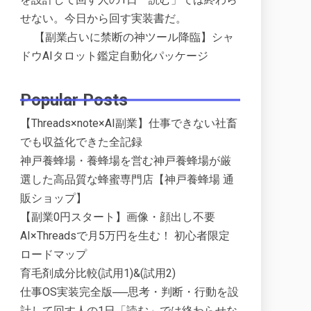
せない。今日から回す実装書だ。
【副業占いに禁断の神ツール降臨】シャ
ドウAIタロット鑑定自動化パッケージ
Popular Posts
【Threads×note×AI副業】仕事できない社畜
でも収益化できた全記録
神戸養蜂場・養蜂場を営む神戸養蜂場が厳
選した高品質な蜂蜜専門店【神戸養蜂場 通
販ショップ】
【副業0円スタート】画像・顔出し不要
AI×Threadsで月5万円を生む！ 初心者限定
ロードマップ
育毛剤成分比較(試用1)&(試用2)
仕事OS実装完全版──思考・判断・行動を設
計して回す人の1日「読む」では終わらせな