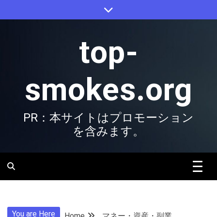
Skip
to
content
top-
smokes.org
PR：本サイトはプロモーション
を含みます。
You are Here
Home
マネー・資産・副業