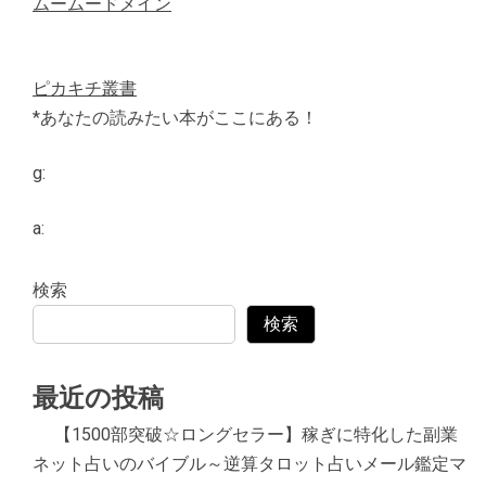
ムームードメイン
ピカキチ叢書
*あなたの読みたい本がここにある！
g:
a:
検索
検索
最近の投稿
【1500部突破☆ロングセラー】稼ぎに特化した副業
ネット占いのバイブル～逆算タロット占いメール鑑定マ