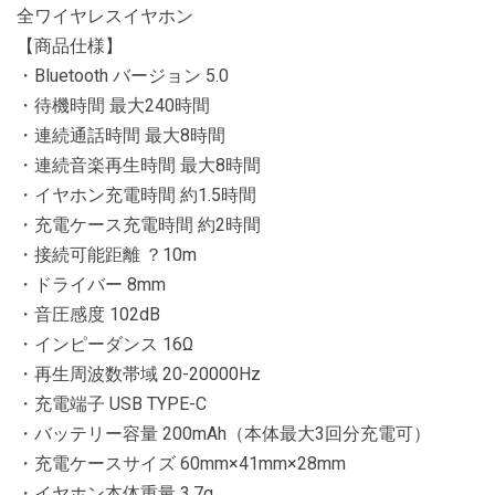
全ワイヤレスイヤホン
【商品仕様】
・Bluetooth バージョン 5.0
・待機時間 最大240時間
・連続通話時間 最大8時間
・連続音楽再生時間 最大8時間
・イヤホン充電時間 約1.5時間
・充電ケース充電時間 約2時間
・接続可能距離 ？10m
・ドライバー 8mm
・音圧感度 102dB
・インピーダンス 16Ω
・再生周波数帯域 20-20000Hz
・充電端子 USB TYPE-C
・バッテリー容量 200mAh（本体最大3回分充電可）
・充電ケースサイズ 60mm×41mm×28mm
・イヤホン本体重量 3.7g