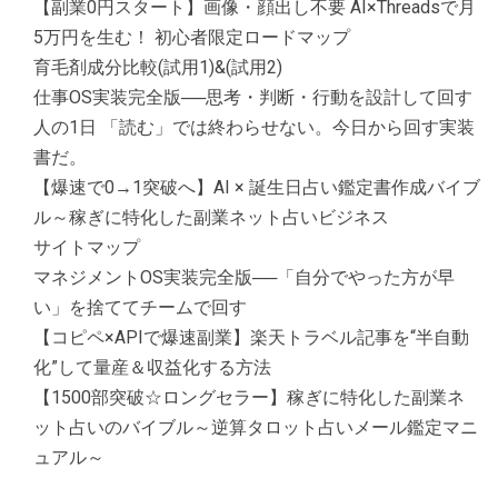
【副業0円スタート】画像・顔出し不要 AI×Threadsで月
5万円を生む！ 初心者限定ロードマップ
育毛剤成分比較(試用1)&(試用2)
仕事OS実装完全版──思考・判断・行動を設計して回す
人の1日 「読む」では終わらせない。今日から回す実装
書だ。
【爆速で0→1突破へ】AI × 誕生日占い鑑定書作成バイブ
ル～稼ぎに特化した副業ネット占いビジネス
サイトマップ
マネジメントOS実装完全版──「自分でやった方が早
い」を捨ててチームで回す
【コピペ×APIで爆速副業】楽天トラベル記事を“半自動
化”して量産＆収益化する方法
【1500部突破☆ロングセラー】稼ぎに特化した副業ネ
ット占いのバイブル～逆算タロット占いメール鑑定マニ
ュアル～