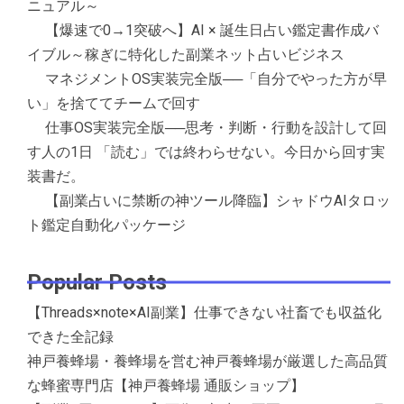
ニュアル～
【爆速で0→1突破へ】AI × 誕生日占い鑑定書作成バ
イブル～稼ぎに特化した副業ネット占いビジネス
マネジメントOS実装完全版──「自分でやった方が早
い」を捨ててチームで回す
仕事OS実装完全版──思考・判断・行動を設計して回
す人の1日 「読む」では終わらせない。今日から回す実
装書だ。
【副業占いに禁断の神ツール降臨】シャドウAIタロッ
ト鑑定自動化パッケージ
Popular Posts
【Threads×note×AI副業】仕事できない社畜でも収益化
できた全記録
神戸養蜂場・養蜂場を営む神戸養蜂場が厳選した高品質
な蜂蜜専門店【神戸養蜂場 通販ショップ】