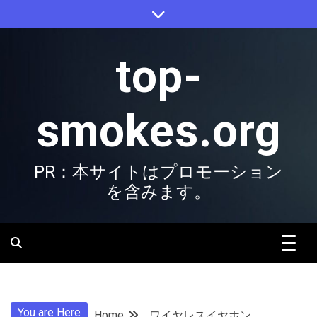
Skip
to
content
top-
smokes.org
PR：本サイトはプロモーション
を含みます。
You are Here
Home
ワイヤレスイヤホン