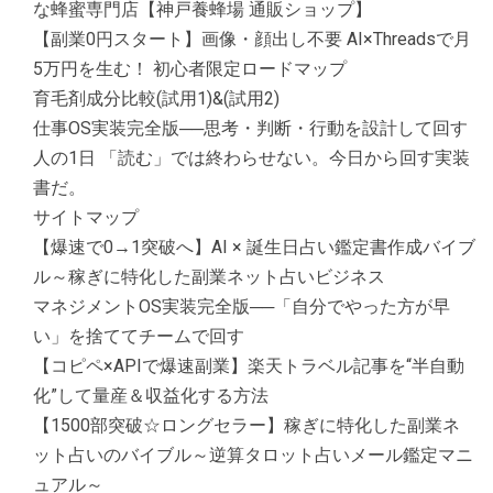
な蜂蜜専門店【神戸養蜂場 通販ショップ】
【副業0円スタート】画像・顔出し不要 AI×Threadsで月
5万円を生む！ 初心者限定ロードマップ
育毛剤成分比較(試用1)&(試用2)
仕事OS実装完全版──思考・判断・行動を設計して回す
人の1日 「読む」では終わらせない。今日から回す実装
書だ。
サイトマップ
【爆速で0→1突破へ】AI × 誕生日占い鑑定書作成バイブ
ル～稼ぎに特化した副業ネット占いビジネス
マネジメントOS実装完全版──「自分でやった方が早
い」を捨ててチームで回す
【コピペ×APIで爆速副業】楽天トラベル記事を“半自動
化”して量産＆収益化する方法
【1500部突破☆ロングセラー】稼ぎに特化した副業ネ
ット占いのバイブル～逆算タロット占いメール鑑定マニ
ュアル～