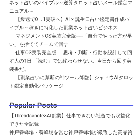
ネット占いのバイブル～逆算タロット占いメール鑑定マ
ニュアル～
【爆速で0→1突破へ】AI × 誕生日占い鑑定書作成バ
イブル～稼ぎに特化した副業ネット占いビジネス
マネジメントOS実装完全版──「自分でやった方が早
い」を捨ててチームで回す
仕事OS実装完全版──思考・判断・行動を設計して回
す人の1日 「読む」では終わらせない。今日から回す実
装書だ。
【副業占いに禁断の神ツール降臨】シャドウAIタロッ
ト鑑定自動化パッケージ
Popular Posts
【Threads×note×AI副業】仕事できない社畜でも収益化
できた全記録
神戸養蜂場・養蜂場を営む神戸養蜂場が厳選した高品質